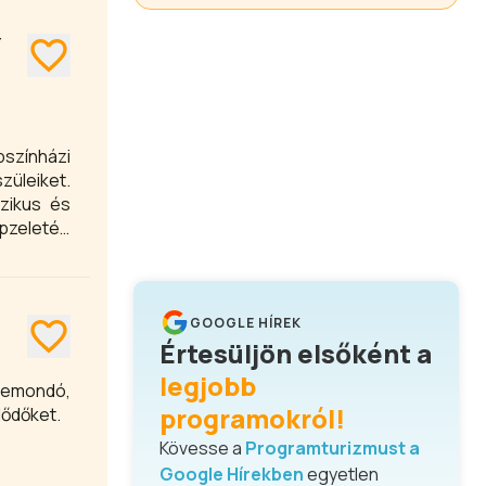
színházi
züleiket.
zikus és
pzeletét.
arantált
GOOGLE HÍREK
Értesüljön elsőként a
legjobb
semondó,
programokról!
lődőket.
Kövesse a
Programturizmust a
Google Hírekben
egyetlen