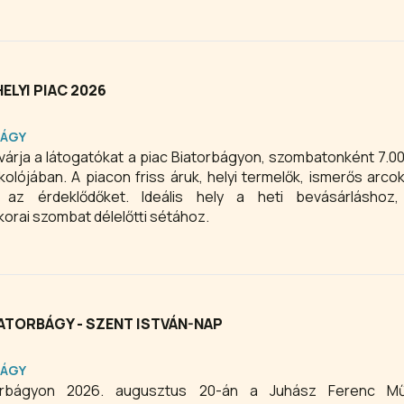
ELYI PIAC 2026
BÁGY
várja a látogatókat a piac Biatorbágyon, szombatonként 7.00
kolójában. A piacon friss áruk, helyi termelők, ismerős arcok
a az érdeklődőket. Ideális hely a heti bevásárláshoz
orai szombat délelőtti sétához.
IATORBÁGY - SZENT ISTVÁN-NAP
BÁGY
orbágyon 2026. augusztus 20-án a Juhász Ferenc Mű