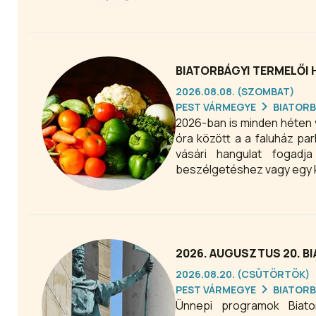
BIATORBÁGYI TERMELŐI H
2026.08.08. (SZOMBAT)
PEST VÁRMEGYE
BIATOR
2026-ban is minden héten 
óra között a a faluház par
vásári hangulat fogadj
beszélgetéshez vagy egy k
2026. AUGUSZTUS 20. B
2026.08.20. (CSÜTÖRTÖK)
PEST VÁRMEGYE
BIATOR
Ünnepi programok Biat