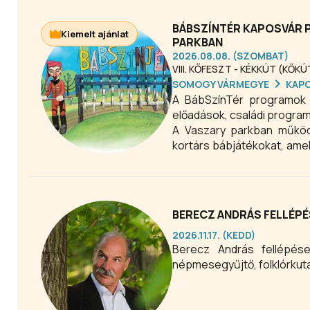
BÁBSZÍNTÉR KAPOSVÁR 
Kiemelt ajánlat
PARKBAN
2026.08.08. (SZOMBAT)
VIII. KŐFESZT - KÉKKÚT (KŐK
SOMOGY VÁRMEGYE
KAP
A BábSzínTér programok 
előadások, családi programo
A Vaszary parkban működ
kortárs bábjátékokat, amel
Ha tartalmas családi p
kikapcsolódást és maradan
BERECZ ANDRÁS FELLÉPÉ
2026.11.17. (KEDD)
Berecz András fellépés
népmesegyűjtő, folklórkut