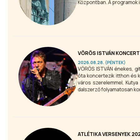
Központban. A programok 
VÖRÖS ISTVÁN KONCERT
2026.08.28. (PÉNTEK)
VÖRÖS ISTVÁN énekes, gitá
óta koncertezik itthon és 
város szerelemmel, Kutya 
dalszerző folyamatosan kon
ATLÉTIKA VERSENYEK 20