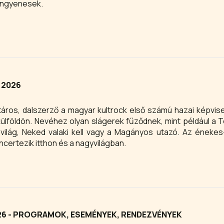
ingyenesek.
 2026
ros, dalszerző a magyar kultrock első számú hazai képvise
külföldön. Nevéhez olyan slágerek fűződnek, mint például a T
világ, Neked valaki kell vagy a Magányos utazó. Az énekes
certezik itthon és a nagyvilágban.
26 - PROGRAMOK, ESEMÉNYEK, RENDEZVÉNYEK