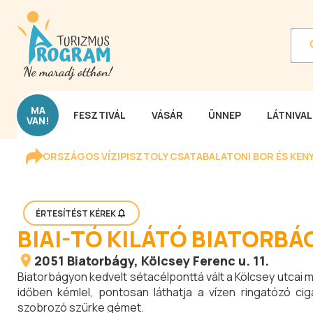
MA
FESZTIVÁL
VÁSÁR
ÜNNEP
LÁTNIVA
VAN!
ORSZÁGOS VÍZIPISZTOLY CSATA
BALATONI BOR ÉS KEN
ÉRTESÍTÉST KÉREK
BIAI-TÓ KILÁTÓ BIATORBÁ
2051
Biatorbágy
, Kölcsey Ferenc u. 11.
Biatorbágyon kedvelt sétacélponttá vált a Kölcsey utcai ma
időben kémlel, pontosan láthatja a vízen ringatózó c
szobrozó szürke gémet.