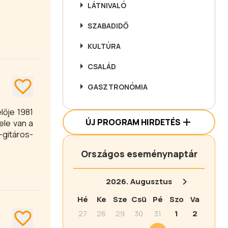
LÁTNIVALÓ
SZABADIDŐ
KULTÚRA
CSALÁD
GASZTRONÓMIA
lője 1981
ÚJ PROGRAM HIRDETÉS
ele van a
-gitáros-
Országos eseménynaptár
2026.
Augusztus
Hé
Ke
Sze
Csü
Pé
Szo
Va
27
28
29
30
31
1
2