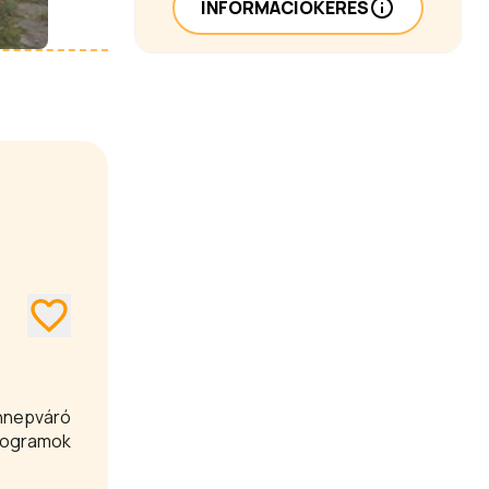
INFORMÁCIÓKÉRÉS
nnepváró
programok