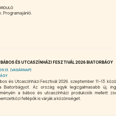
FORDULÓ
k. Programajánló.
BÁBOS ÉS UTCASZÍNHÁZI FESZTIVÁL 2026 BIATORBÁGY
.09.13. (VASÁRNAP)
BÁGY
os és Utcaszínházi Fesztivál 2026. szeptember 11–13. köz
a Biatorbágyot. Az ország egyik legizgalmasabb új, in
seményén a bábos és utcaszínházi produkciók mellett zso
nemzetközi fellépők is várják a közönséget.