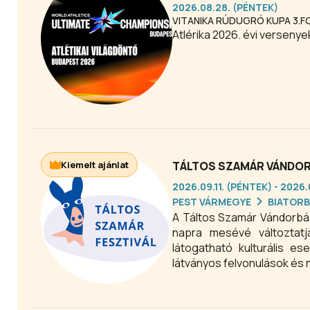
2026.08.28. (PÉNTEK)
VITANIKA RÚDUGRÓ KUPA 3.
Atlérika 2026. évi versenye
Kiemelt ajánlat
TÁLTOS SZAMÁR VÁNDOR
2026.09.11. (PÉNTEK) - 2026
PEST VÁRMEGYE
BIATOR
A Táltos Szamár Vándorbáb
napra mesévé változtatj
látogatható kulturális e
látványos felvonulások és 