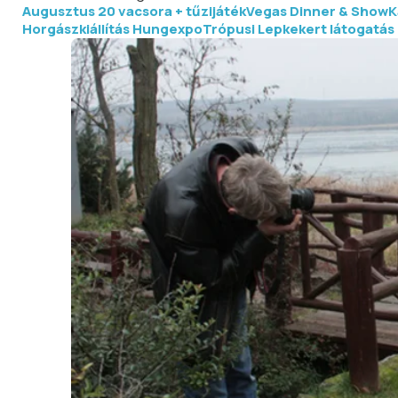
Augusztus 20 vacsora + tűzijáték
Vegas Dinner & Show
K
Horgászkiállítás Hungexpo
Trópusi Lepkekert látogatás