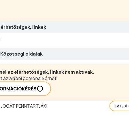
lérhetőségek, linkek
l
Közösségi oldalak
nél az elérhetőségek, linkek nem aktívak.
t az alábbi gombbal kérhet:
FORMÁCIÓKÉRÉS
 JOGÁT FENNTARTJÁK!
ÉRTESÍ