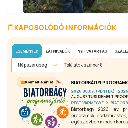
KAPCSOLÓDÓ INFORMÁCIÓK
ESEMÉNYEK
LÁTNIVALÓK
NYITVATARTÁS
SZÁLL
Népszerűség
Találatok száma:
8
Kiemelt ajánlat
BIATORBÁGYI PROGRAMO
2026.08.07. (PÉNTEK) - 202
AUGUSZTUSI KIEMELT PROG
PEST VÁRMEGYE
BIATOR
Biatorbágy 2026. évi p
programok, irodalmi estek
egész évben minden koros