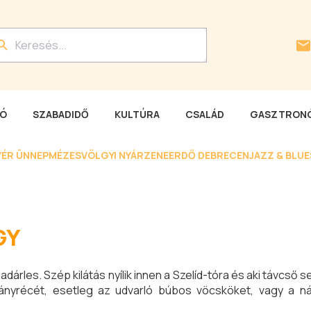
LÓ
SZABADIDŐ
KULTÚRA
CSALÁD
GASZTRONÓ
YÉR ÜNNEP
MÉZESVÖLGYI NYÁR
ZENEERDŐ DEBRECEN
JAZZ & BLU
GY
dárles. Szép kilátás nyílik innen a Szelíd-tóra és aki távcső s
igányrécét, esetleg az udvarló búbos vöcsköket, vagy a 