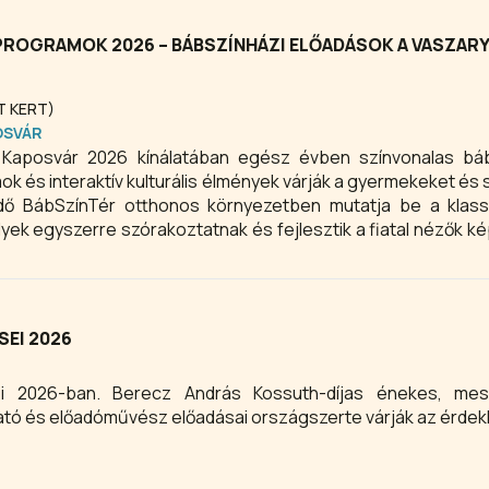
PROGRAMOK 2026 – BÁBSZÍNHÁZI ELŐADÁSOK A VASZARY
ÚT KERT)
OSVÁR
Kaposvár 2026 kínálatában egész évben színvonalas báb
k és interaktív kulturális élmények várják a gyermekeket és s
ő BábSzínTér otthonos környezetben mutatja be a klass
yek egyszerre szórakoztatnak és fejlesztik a fiatal nézők ké
rogramot keres Kaposváron, a BábSzínTér előadásai g
dó élményt nyújtanak minden korosztály számára.
SEI 2026
ei 2026-ban. Berecz András Kossuth-díjas énekes, me
ató és előadóművész előadásai országszerte várják az érdek