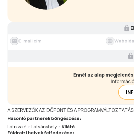
E
E-mail cím
Webolda
Ennél az alap megjelenés
Információ
IN
A SZERVEZŐK AZ IDŐPONT ÉS A PROGRAMVÁLTOZTATÁS
Hasonló
partnerek
böngészése:
Látnivaló
Látványhely
Kilátó
Földrajzi helyek felfedezése: