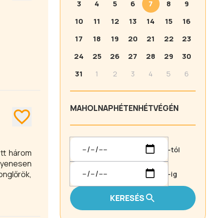
3
4
5
6
7
8
9
10
11
12
13
14
15
16
17
18
19
20
21
22
23
24
25
26
27
28
29
30
31
1
2
3
4
5
6
MA
HOLNAP
HÉTEN
HÉTVÉGÉN
-tól
ött három
gyenesen
nglőrök,
-ig
KERESÉS