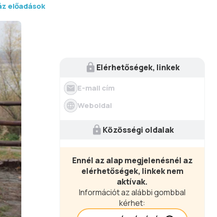
áz előadások
Elérhetőségek, linkek
E-mail cím
Weboldal
Közösségi oldalak
Ennél az alap megjelenésnél az
elérhetőségek, linkek nem
aktívak.
Információt az alábbi gombbal
kérhet: