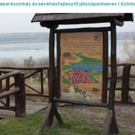
abarészínház és kávéház
Fejlesztő játszópark
Veres 1 Szính