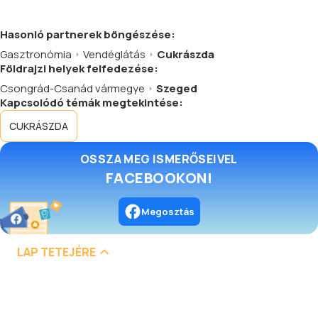
Hasonló
partnerek
böngészése:
Gasztronómia
Vendéglátás
Cukrászda
Földrajzi helyek felfedezése:
Csongrád-Csanád vármegye
Szeged
Kapcsolódó témák megtekintése:
CUKRÁSZDA
OSSZA MEG ISMERŐSEIVEL
FACEBOOKON!
Megosztás
LAP TETEJÉRE