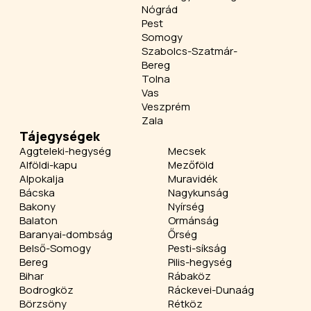
Nógrád
Pest
Somogy
Szabolcs-Szatmár-
Bereg
Tolna
Vas
Veszprém
Zala
Tájegységek
Aggteleki-hegység
Mecsek
Alföldi-kapu
Mezőföld
Alpokalja
Muravidék
Bácska
Nagykunság
Bakony
Nyírség
Balaton
Ormánság
Baranyai-dombság
Őrség
Belső-Somogy
Pesti-síkság
Bereg
Pilis-hegység
Bihar
Rábaköz
Bodrogköz
Ráckevei-Dunaág
Börzsöny
Rétköz