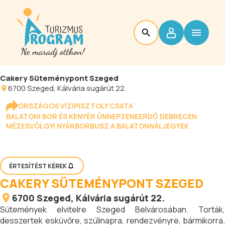
Cakery Süteménypont Szeged
6700
Szeged
, Kálvária sugárút 22.
ORSZÁGOS VÍZIPISZTOLY CSATA
BALATONI BOR ÉS KENYÉR ÜNNEP
ZENEERDŐ DEBRECEN
MÉZESVÖLGYI NYÁR
BORBUSZ A BALATONNÁL
JEGYEK
ÉRTESÍTÉST KÉREK
CAKERY SÜTEMÉNYPONT SZEGED
6700
Szeged
, Kálvária sugárút 22.
Sütemények elvitelre Szeged Belvárosában. Torták,
desszertek esküvőre, szülinapra, rendezvényre, bármikorra.