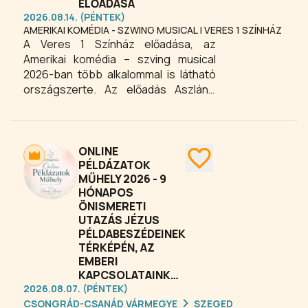
ELŐADÁSA
2026.08.14. (PÉNTEK)
AMERIKAI KOMÉDIA - SZWING MUSICAL | VERES 1 SZÍNHÁZ
A Veres 1 Színház előadása, az
Amerikai komédia – szving musical
2026-ban több alkalommal is látható
országszerte. Az előadás Aszlányi
Károly azonos című harmincas
évekbeli komédiája alapján készült, a
librettót és dalszövegeket Lőrinczy
Attila, a zenét pedig az Artisjus- és
ONLINE
Fonogram-díjas Bársony Bálint
PÉLDÁZATOK
MŰHELY 2026 - 9
biztosítja. Peller Károly rendezésében
HÓNAPOS
a musical elejétől a végéig tele van
ÖNISMERETI
humorral, lendülettel és szvinges
UTAZÁS JÉZUS
hangulattal, garantálva a
PÉLDABESZÉDEINEK
szórakoztató és felejthetetlen
TÉRKÉPÉN, AZ
színpadi élményt minden korosztály
EMBERI
számára.
KAPCSOLATAINKKAL
2026.08.07. (PÉNTEK)
CSONGRÁD-CSANÁD VÁRMEGYE
SZEGED