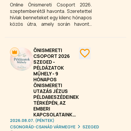
Online Önismereti Csoport 2026.
szeptemberétől havonta. Szeretettel
hívlak benneteket egy kilenc hónapos
közös útra, amely során havonta
találkozunk online. A közös munka
alapja Jézus példabeszédeinek
térképe. A példabeszédek
segítségével ránézünk saját emberi
ÖNISMERETI
kapcsolatainkra, visszatérő
CSOPORT 2026
SZEGED -
működéseinkre, erőforrásainkra és
PÉLDÁZATOK
elakadásainkra. De ez a csoport
MŰHELY - 9
nemcsak önismereti folyamat, hanem
HÓNAPOS
módszertani műhely is.
ÖNISMERETI
UTAZÁS JÉZUS
PÉLDABESZÉDEINEK
TÉRKÉPÉN, AZ
EMBERI
KAPCSOLATAINKKAL
2026.08.07. (PÉNTEK)
CSONGRÁD-CSANÁD VÁRMEGYE
SZEGED