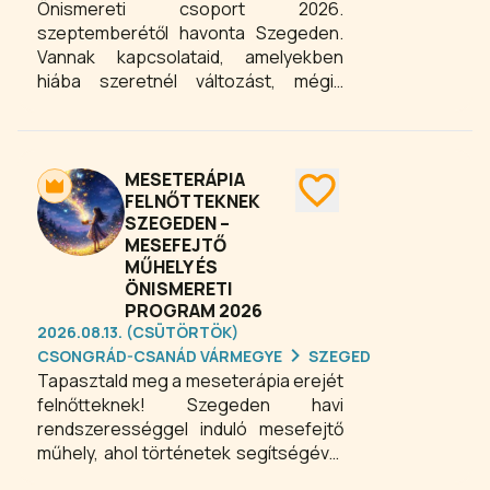
Önismereti csoport 2026.
szeptemberétől havonta Szegeden.
Vannak kapcsolataid, amelyekben
hiába szeretnél változást, mégis
minden marad a régiben? Újra és újra
ugyanazok a konfliktusok, sérülések
és csalódások ismétlődnek? Nehezen
mondasz nemet? Túl sokat adsz, vagy
MESETERÁPIA
éppen nehezen engedsz közel
FELNŐTTEKNEK
SZEGEDEN –
másokat? Vannak régi sérelmek,
MESEFEJTŐ
kimondatlan mondatok, visszatérő
MŰHELY ÉS
konfliktusok az életedben?
ÖNISMERETI
PROGRAM 2026
2026.08.13. (CSÜTÖRTÖK)
CSONGRÁD-CSANÁD VÁRMEGYE
SZEGED
Tapasztald meg a meseterápia erejét
felnőtteknek! Szegeden havi
rendszerességgel induló mesefejtő
műhely, ahol történetek segítségével
fedezheted fel a saját életed