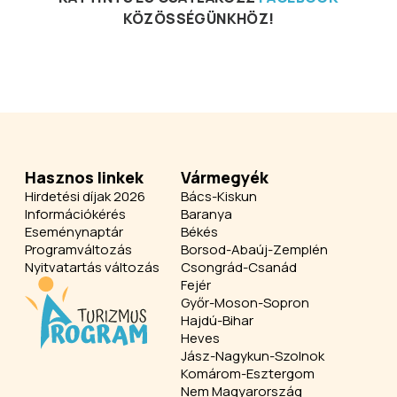
KÖZÖSSÉGÜNKHÖZ!
Hasznos linkek
Vármegyék
Hirdetési díjak 2026
Bács-Kiskun
Információkérés
Baranya
Eseménynaptár
Békés
Programváltozás
Borsod-Abaúj-Zemplén
Nyitvatartás változás
Csongrád-Csanád
Fejér
Győr-Moson-Sopron
Hajdú-Bihar
Heves
Jász-Nagykun-Szolnok
Komárom-Esztergom
Nem Magyarország