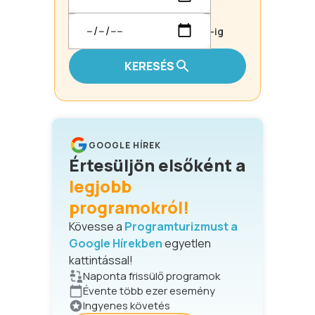
-ig
KERESÉS
GOOGLE HÍREK
Értesüljön elsőként a
legjobb
programokról!
Kövesse a
Programturizmust a
Google Hírekben
egyetlen
kattintással!
Naponta frissülő programok
Évente több ezer esemény
Ingyenes követés