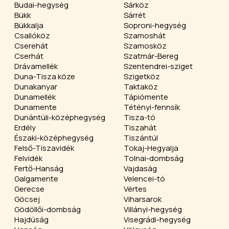
Budai-hegység
Sárköz
Bükk
Sárrét
Bükkalja
Soproni-hegység
Csallóköz
Szamoshát
Cserehát
Szamosköz
Cserhát
Szatmár-Bereg
Drávamellék
Szentendrei-sziget
Duna-Tisza köze
Szigetköz
Dunakanyar
Taktaköz
Dunamellék
Tápiómente
Dunamente
Tétényi-fennsík
Dunántúli-középhegység
Tisza-tó
Erdély
Tiszahát
Északi-középhegység
Tiszántúl
Felső-Tiszavidék
Tokaj-Hegyalja
Felvidék
Tolnai-dombság
Fertő-Hanság
Vajdaság
Galgamente
Velencei-tó
Gerecse
Vértes
Göcsej
Viharsarok
Gödöllői-dombság
Villányi-hegység
Hajdúság
Visegrádi-hegység