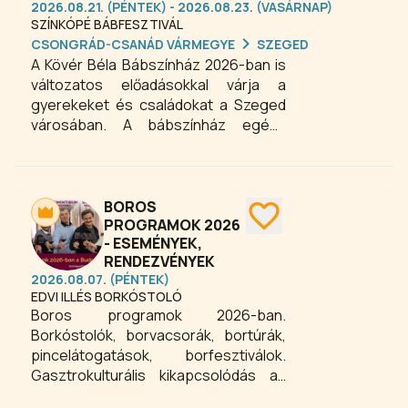
2026.08.21. (PÉNTEK) - 2026.08.23. (VASÁRNAP)
nagyokat egyaránt magával ragad.
SZÍNKÓPÉ BÁBFESZTIVÁL
CSONGRÁD-CSANÁD VÁRMEGYE
SZEGED
A Kövér Béla Bábszínház 2026-ban is
változatos előadásokkal várja a
gyerekeket és családokat a Szeged
városában. A bábszínház egész
évben mesékkel, látványos
bábjátékokkal és vidám történetekkel
kínál élményt a legkisebb nézőknek.
Az előadások játékos formában
BOROS
hozzák közelebb a gyerekekhez a
PROGRAMOK 2026
- ESEMÉNYEK,
színház világát, miközben tartalmas
RENDEZVÉNYEK
családi kikapcsolódást nyújtanak. A
2026.08.07. (PÉNTEK)
programok ideális választást
EDVI ILLÉS BORKÓSTOLÓ
jelentenek minden család számára,
Boros programok 2026-ban.
akik élménydús gyerekprogramot
Borkóstolók, borvacsorák, bortúrák,
keresnek Szegeden.
pincelátogatások, borfesztiválok.
Gasztrokulturális kikapcsolódás az
ország borvidékein, különleges