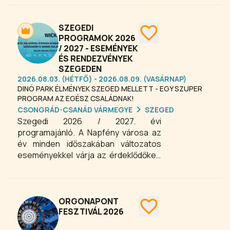
kirándulás, egyedülálló esti program?
A bor számos lehetőséget rejt.
SZEGEDI
PROGRAMOK 2026
/ 2027 - ESEMÉNYEK
ÉS RENDEZVÉNYEK
SZEGEDEN
2026.08.03. (HÉTFŐ) - 2026.08.09. (VASÁRNAP)
DINÓ PARK ÉLMÉNYEK SZEGED MELLETT - EGY SZUPER
PROGRAM AZ EGÉSZ CSALÁDNAK!
CSONGRÁD-CSANÁD VÁRMEGYE
SZEGED
Szegedi 2026 / 2027. évi
programajánló. A Napfény városa az
év minden időszakában változatos
eseményekkel várja az érdeklődőket.
A szegedi fesztiválok, koncertek,
kulturális rendezvények és családi
programok mellett számos
gasztronómiai és közösségi esemény
ORGONAPONT
is szerepel a kínálatban. Böngészd át
FESZTIVÁL 2026
a Szeged programok és szegedi