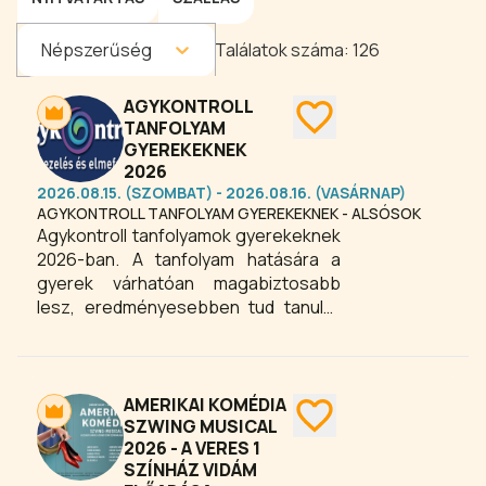
Népszerűség
Találatok száma:
126
AGYKONTROLL
TANFOLYAM
GYEREKEKNEK
2026
2026.08.15. (SZOMBAT) - 2026.08.16. (VASÁRNAP)
AGYKONTROLL TANFOLYAM GYEREKEKNEK - ALSÓSOK
Agykontroll tanfolyamok gyerekeknek
2026-ban. A tanfolyam hatására a
gyerek várhatóan magabiztosabb
lesz, eredményesebben tud tanulni,
képes megszüntetni fájdalmai zömét,
betegség esetén gyorsabban
meggyógyul, megtanulja céljait elérni,
képes lesz megszabadulni rossz
AMERIKAI KOMÉDIA
szokásaitól, képes jobb döntéseket
SZWING MUSICAL
2026 - A VERES 1
hozni, nyugodtabb és energikusabb
SZÍNHÁZ VIDÁM
lesz.