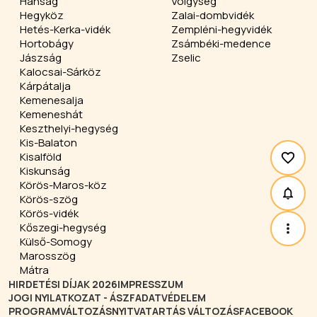
Hanság
Völgység
Hegyköz
Zalai-dombvidék
Hetés-Kerka-vidék
Zempléni-hegyvidék
Hortobágy
Zsámbéki-medence
Jászság
Zselic
Kalocsai-Sárköz
Kárpátalja
Kemenesalja
Kemeneshát
Keszthelyi-hegység
Kis-Balaton
Kisalföld
Kiskunság
Körös-Maros-köz
Körös-szög
Körös-vidék
Kőszegi-hegység
Külső-Somogy
Marosszög
Mátra
HIRDETÉSI DÍJAK 2026
IMPRESSZUM
JOGI NYILATKOZAT - ÁSZF
ADATVÉDELEM
PROGRAMVÁLTOZÁS
NYITVATARTÁS VÁLTOZÁS
FACEBOOK