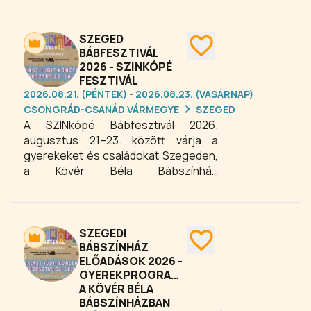
kérdéseit, érzelmeidet és
döntéseidet. A program izgalmas,
mély önismereti élmény — ideális, ha
SZEGED
nyitott vagy a belső világod
BÁBFESZTIVÁL
2026 - SZINKÓPÉ
feltérképezésére.
FESZTIVÁL
2026.08.21. (PÉNTEK) - 2026.08.23. (VASÁRNAP)
CSONGRÁD-CSANÁD VÁRMEGYE
SZEGED
A SZINkópé Bábfesztivál 2026.
augusztus 21–23. között várja a
gyerekeket és családokat Szegeden,
a Kövér Béla Bábszínház
szervezésében. A város egyetlen
gyerekfesztiválja bábelőadásokkal,
színes programokkal és sok-sok
játékos élménnyel kínál tartalmas
SZEGEDI
kikapcsolódást minden korosztálynak.
BÁBSZÍNHÁZ
ELŐADÁSOK 2026 -
A SZINkópé Bábfesztivál Szegeden
GYEREKPROGRAMOK
remek családi program a nyári
A KÖVÉR BÉLA
hétvégére, ahol a bábszínház
BÁBSZÍNHÁZBAN
varázslatos világa kicsiket és