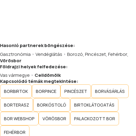
Hasonló
partnerek
böngészése:
Gasztronómia
Vendéglátás
Borozó
,
Pincészet
,
Fehérbor
,
Vörösbor
Földrajzi helyek felfedezése:
Vas vármegye
Celldömölk
Kapcsolódó témák megtekintése:
BORBIRTOK
BORPINCE
PINCÉSZET
BORVÁSÁRLÁS
BORTERASZ
BORKÓSTOLÓ
BIRTOKLÁTOGATÁS
BOR WEBSHOP
VÖRÖSBOR
PALACKOZOTT BOR
FEHÉRBOR