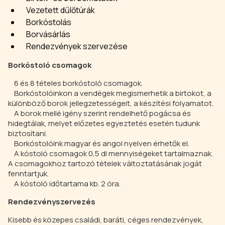
Vezetett dűlőtúrák
Borkóstolás
Borvásárlás
Rendezvények szervezése
Borkóstoló csomagok
6 és 8 tételes borkóstoló csomagok.
Borkóstolóinkon a vendégek megismerhetik a birtokot, a
különböző borok jellegzetességeit, a készítési folyamatot.
A borok mellé igény szerint rendelhető pogácsa és
hidegtálak, melyet előzetes egyeztetés esetén tudunk
biztosítani.
Borkóstolóink magyar és angol nyelven érhetők el.
A kóstoló csomagok 0,5 dl mennyiségeket tartalmaznak.
A csomagokhoz tartozó tételek változtatásának jogát
fenntartjuk.
A kóstoló időtartama kb. 2 óra.
Rendezvényszervezés
Kisebb és közepes családi, baráti, céges rendezvények,