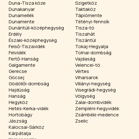
Duna-Tisza köze
Szigetköz
Dunakanyar
Taktaköz
Dunamellék
Tápiómente
Dunamente
Tétényi-fennsík
Dunántúli-középhegység
Tisza-tó
Erdély
Tiszahát
Északi-középhegység
Tiszántúl
Felső-Tiszavidék
Tokaj-Hegyalja
Felvidék
Tolnai-dombság
Fertő-Hanság
Vajdaság
Galgamente
Velencei-tó
Gerecse
Vértes
Göcsej
Viharsarok
Gödöllői-dombság
Villányi-hegység
Hajdúság
Visegrádi-hegység
Hanság
Völgység
Hegyköz
Zalai-dombvidék
Hetés-Kerka-vidék
Zempléni-hegyvidék
Hortobágy
Zsámbéki-medence
Jászság
Zselic
Kalocsai-Sárköz
Kárpátalja