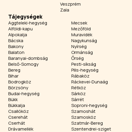
Veszprém
Zala
Tájegységek
Aggteleki-hegység
Mecsek
Alföldi-kapu
Mezőföld
Alpokalja
Muravidék
Bácska
Nagykunság
Bakony
Nyírség
Balaton
Ormánság
Baranyai-dombság
Őrség
Belső-Somogy
Pesti-síkság
Bereg
Pilis-hegység
Bihar
Rábaköz
Bodrogköz
Ráckevei-Dunaág
Börzsöny
Rétköz
Budai-hegység
Sárköz
Bükk
Sárrét
Bükkalja
Soproni-hegység
Csallóköz
Szamoshát
Cserehát
Szamosköz
Cserhát
Szatmár-Bereg
Drávamellék
Szentendrei-sziget