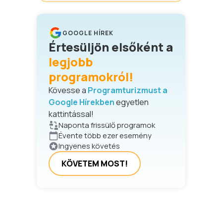
GOOGLE HÍREK
Értesüljön elsőként a
legjobb
programokról!
Kövesse a
Programturizmust a
Google Hírekben
egyetlen
kattintással!
Naponta frissülő programok
Évente több ezer esemény
Ingyenes követés
KÖVETEM MOST!