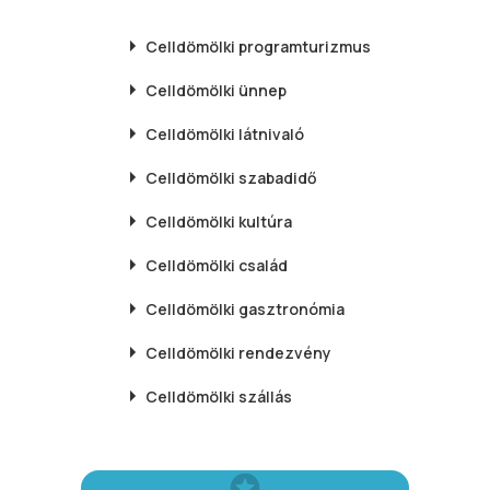
Celldömölki
programturizmus
Celldömölki
ünnep
Celldömölki
látnivaló
Celldömölki
szabadidő
Celldömölki
kultúra
Celldömölki
család
Celldömölki
gasztronómia
Celldömölki
rendezvény
Celldömölki
szállás