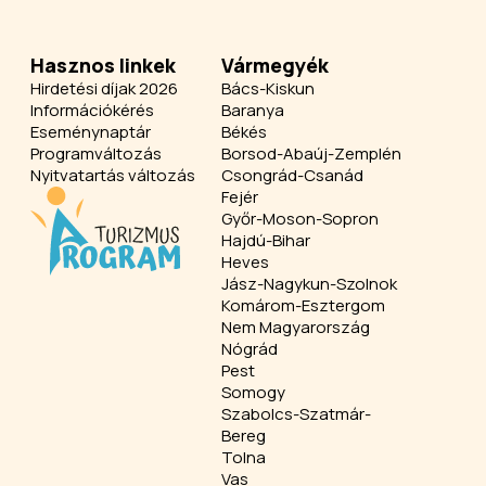
Hasznos linkek
Vármegyék
Hirdetési díjak 2026
Bács-Kiskun
Információkérés
Baranya
Eseménynaptár
Békés
Programváltozás
Borsod-Abaúj-Zemplén
Nyitvatartás változás
Csongrád-Csanád
Fejér
Győr-Moson-Sopron
Hajdú-Bihar
Heves
Jász-Nagykun-Szolnok
Komárom-Esztergom
Nem Magyarország
Nógrád
Pest
Somogy
Szabolcs-Szatmár-
Bereg
Tolna
Vas