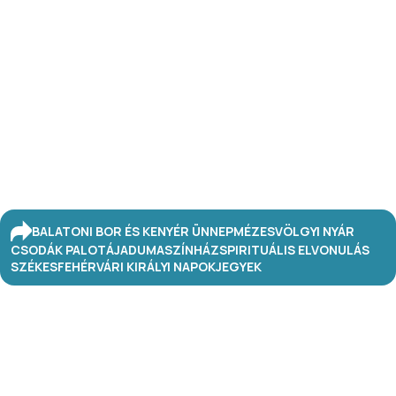
BALATONI BOR ÉS KENYÉR ÜNNEP
MÉZESVÖLGYI NYÁR
CSODÁK PALOTÁJA
DUMASZÍNHÁZ
SPIRITUÁLIS ELVONULÁS
SZÉKESFEHÉRVÁRI KIRÁLYI NAPOK
JEGYEK