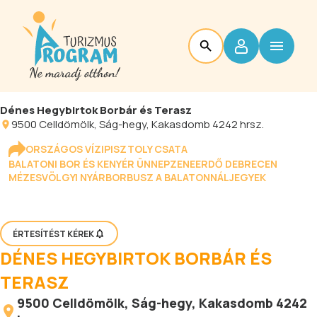
Dénes Hegybirtok Borbár és Terasz
9500
Celldömölk
, Ság-hegy, Kakasdomb 4242 hrsz.
ORSZÁGOS VÍZIPISZTOLY CSATA
BALATONI BOR ÉS KENYÉR ÜNNEP
ZENEERDŐ DEBRECEN
MÉZESVÖLGYI NYÁR
BORBUSZ A BALATONNÁL
JEGYEK
ÉRTESÍTÉST KÉREK
DÉNES HEGYBIRTOK BORBÁR ÉS
TERASZ
9500
Celldömölk
, Ság-hegy, Kakasdomb 4242