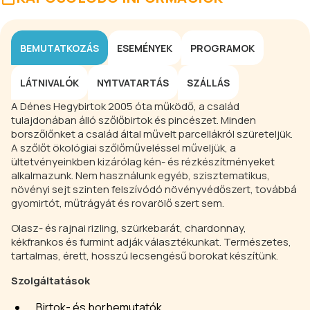
BEMUTATKOZÁS
ESEMÉNYEK
PROGRAMOK
LÁTNIVALÓK
NYITVATARTÁS
SZÁLLÁS
A Dénes Hegybirtok 2005 óta működő, a család
tulajdonában álló szőlőbirtok és pincészet. Minden
borszőlőnket a család által művelt parcellákról szüreteljük.
A szőlőt ökológiai szőlőműveléssel műveljük, a
ültetvényeinkben kizárólag kén- és rézkészítményeket
alkalmazunk. Nem használunk egyéb, szisztematikus,
növényi sejt szinten felszívódó növényvédőszert, továbbá
gyomirtót, műtrágyát és rovarölő szert sem.
Olasz- és rajnai rizling, szürkebarát, chardonnay,
kékfrankos és furmint adják választékunkat. Természetes,
tartalmas, érett, hosszú lecsengésű borokat készítünk.
Szolgáltatások
Birtok- és borbemutatók