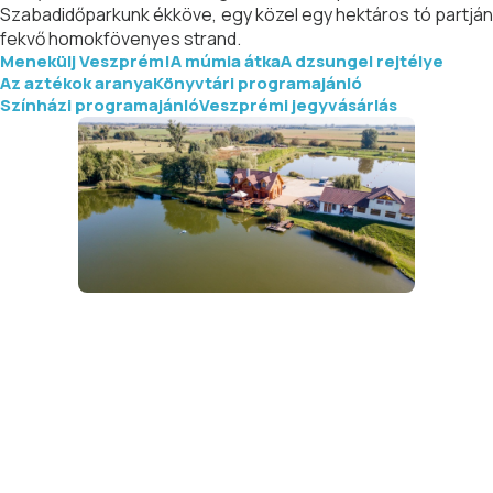
Szabadidőparkunk ékköve, egy közel egy hektáros tó partján
fekvő homokfövenyes strand.
Menekülj Veszprém!
A múmia átka
A dzsungel rejtélye
Az aztékok aranya
Könyvtári programajánló
Színházi programajánló
Veszprémi jegyvásárlás