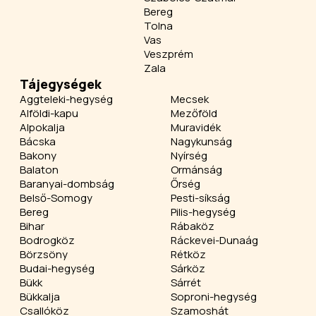
Bereg
Tolna
Vas
Veszprém
Zala
Tájegységek
Aggteleki-hegység
Mecsek
Alföldi-kapu
Mezőföld
Alpokalja
Muravidék
Bácska
Nagykunság
Bakony
Nyírség
Balaton
Ormánság
Baranyai-dombság
Őrség
Belső-Somogy
Pesti-síkság
Bereg
Pilis-hegység
Bihar
Rábaköz
Bodrogköz
Ráckevei-Dunaág
Börzsöny
Rétköz
Budai-hegység
Sárköz
Bükk
Sárrét
Bükkalja
Soproni-hegység
Csallóköz
Szamoshát