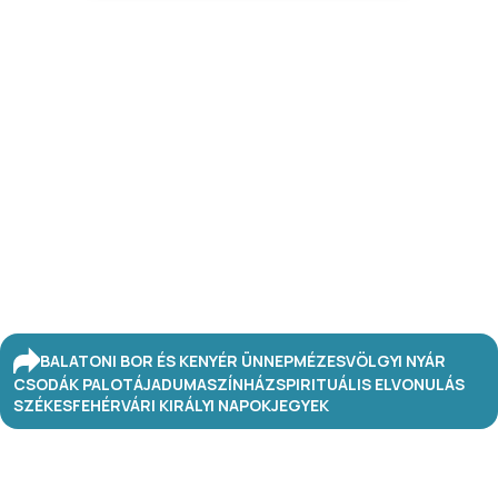
BALATONI BOR ÉS KENYÉR ÜNNEP
MÉZESVÖLGYI NYÁR
CSODÁK PALOTÁJA
DUMASZÍNHÁZ
SPIRITUÁLIS ELVONULÁS
SZÉKESFEHÉRVÁRI KIRÁLYI NAPOK
JEGYEK