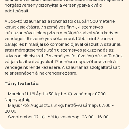
horgászverseny bizonyítja a versenypálya kiváló
adottságait.
A Joó-tó Szaunaház a rönkháztól csupán 500 méterre
került kialakításra. 7 személyes finn-, 4 személyes
infraszaunával, hideg vizes merülődézsával várja kedves
vendégeit. 6 személyes sókamránk több, mint 3 tonna
parajdi és himalájai só kombinációjával készült. A szaunák
általi méregtelenítés után 6 személyes jakuzzink és az
udvaron elhelyezett 7 személyes fa tüzelésű dézsafürdőnk
várja a lazítani vágyókat. Pihenésre napozóteraszunk áll
vendégeink rendelkezésére. A szaunaház szolgáltatásait
felár ellenében állnak rendelkezésre.
Tó nyitvatartás:
Március 11-től Április 30-ig: hétfő-vasárnap: 07.00 –
Napnyugtáig
Május 1-től Augusztus 31-ig: hétfő-vasárnap: 07:00 –
20:00
Szeptember 07-től: hétfő-vasárnap: 08:00 – 16:00