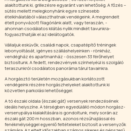
alakítottunk ki, grillezésre egyaránt van lehetőség. A főzés –
sütés mellett melegkonyhánk egyre színesebb
ételkínálatából választhatnak vendégeink. A megrendelt
ételt ponyvázott filagóriánk alatt, vagy teraszán, -
ahonnan csodálatos kilátás nyílik mindkét tavunkra-
fogyaszthatják el az idelátogatók.
Vállaljuk esküvők, családi napok, csapatépítő tréningek
lebonyolítását, igényes szálláshelyeinken - rönkház,
vendégház és apartmanház - összesen 33 férőhelyet
biztosítunk. A fedett, rendezvények színhelyéül is szolgáló
teraszunkról csodálatos panoráma tárul tavainkra.
A horgásztó területén mozgásukban korlátozott
vendégeink részére horgászhelyeket alakítottunk ki
közvetlen parkolási lehetőséggel.
A tó északi oldala (északi gát) versenyek rendezésének
ideális helyszíne. A térségben egyedülálló módon horgász-
versenypálya kialakítására is gondoltunk, mely során az
északi gát 200 m hosszban, azonos rézsűhajlással és
fenékmélységgel egyenlő feltételeket biztosít a versenyzők
számára. Az eltelt időszakban számos sikeres és népszerű