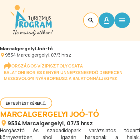
Marcalgergelyi Joó-tó
9534
Marcalgergelyi
, 07/3 hrsz
ORSZÁGOS VÍZIPISZTOLY CSATA
BALATONI BOR ÉS KENYÉR ÜNNEP
ZENEERDŐ DEBRECEN
MÉZESVÖLGYI NYÁR
BORBUSZ A BALATONNÁL
JEGYEK
ÉRTESÍTÉST KÉREK
MARCALGERGELYI JOÓ-TÓ
9534
Marcalgergelyi
, 07/3 hrsz
Horgásztó és szabadidőpark varázslatos tóparti
környezetben, ahol igazán harapnak a halak.