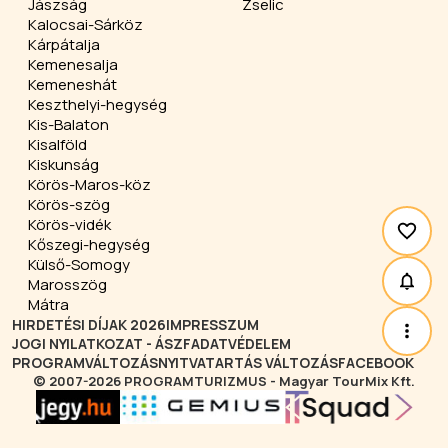
Jászság
Zselic
Kalocsai-Sárköz
Kárpátalja
Kemenesalja
Kemeneshát
Keszthelyi-hegység
Kis-Balaton
Kisalföld
Kiskunság
Körös-Maros-köz
Körös-szög
Körös-vidék
Kőszegi-hegység
Külső-Somogy
Marosszög
Mátra
HIRDETÉSI DÍJAK 2026
IMPRESSZUM
JOGI NYILATKOZAT - ÁSZF
ADATVÉDELEM
PROGRAMVÁLTOZÁS
NYITVATARTÁS VÁLTOZÁS
FACEBOOK
© 2007-2026 PROGRAMTURIZMUS - Magyar TourMix Kft.