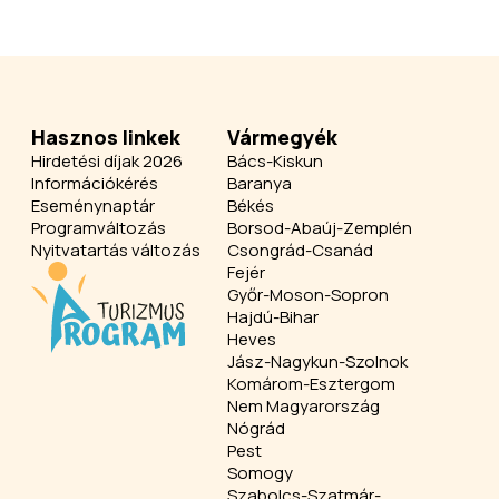
Hasznos linkek
Vármegyék
Hirdetési díjak 2026
Bács-Kiskun
Információkérés
Baranya
Eseménynaptár
Békés
Programváltozás
Borsod-Abaúj-Zemplén
Nyitvatartás változás
Csongrád-Csanád
Fejér
Győr-Moson-Sopron
Hajdú-Bihar
Heves
Jász-Nagykun-Szolnok
Komárom-Esztergom
Nem Magyarország
Nógrád
Pest
Somogy
Szabolcs-Szatmár-