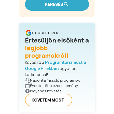
KERESÉS
GOOGLE HÍREK
Értesüljön elsőként a
legjobb
programokról!
Kövesse a
Programturizmust a
Google Hírekben
egyetlen
kattintással!
Naponta frissülő programok
Évente több ezer esemény
Ingyenes követés
KÖVETEM MOST!