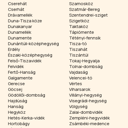
Cserehát
Szamosköz
Cserhát
Szatmár-Bereg
Drávamellék
Szentendrei-sziget
Duna-Tisza köze
Szigetköz
Dunakanyar
Taktaköz
Dunamellék
Tápiómente
Dunamente
Tétényi-fennsík
Dunántúli-középhegység
Tisza-tó
Erdély
Tiszahát
Északi-középhegység
Tiszántúl
Felső-Tiszavidék
Tokaj-Hegyalja
Felvidék
Tolnai-dombság
Fertő-Hanság
Vajdaság
Galgamente
Velencei-tó
Gerecse
Vértes
Göcsej
Viharsarok
Gödöllői-dombság
Villányi-hegység
Hajdúság
Visegrádi-hegység
Hanság
Völgység
Hegyköz
Zalai-dombvidék
Hetés-Kerka-vidék
Zempléni-hegyvidék
Hortobágy
Zsámbéki-medence