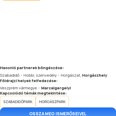
Hasonló
partnerek
böngészése:
Szabadidő
Hobbi, szenvedély
Horgászat
,
Horgászhely
Földrajzi helyek felfedezése:
Veszprém vármegye
Marcalgergelyi
Kapcsolódó témák megtekintése:
SZABADIDŐPARK
HORGÁSZPARK
OSSZA MEG ISMERŐSEIVEL