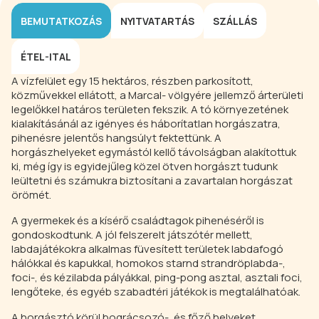
BEMUTATKOZÁS
NYITVATARTÁS
SZÁLLÁS
ÉTEL-ITAL
A vízfelület egy 15 hektáros, részben parkosított,
közművekkel ellátott, a Marcal- völgyére jellemző árterületi
legelőkkel határos területen fekszik. A tó környezetének
kialakításánál az igényes és háborítatlan horgászatra,
pihenésre jelentős hangsúlyt fektettünk. A
horgászhelyeket egymástól kellő távolságban alakítottuk
ki, még így is egyidejűleg közel ötven horgászt tudunk
leültetni és számukra biztosítani a zavartalan horgászat
örömét.
A gyermekek és a kísérő családtagok pihenéséről is
gondoskodtunk. A jól felszerelt játszótér mellett,
labdajátékokra alkalmas füvesített területek labdafogó
hálókkal és kapukkal, homokos starnd strandröplabda-,
foci-, és kézilabda pályákkal, ping-pong asztal, asztali foci,
lengőteke, és egyéb szabadtéri játékok is megtalálhatóak.
A horgásztó körül bográcsozó-, és főző helyeket