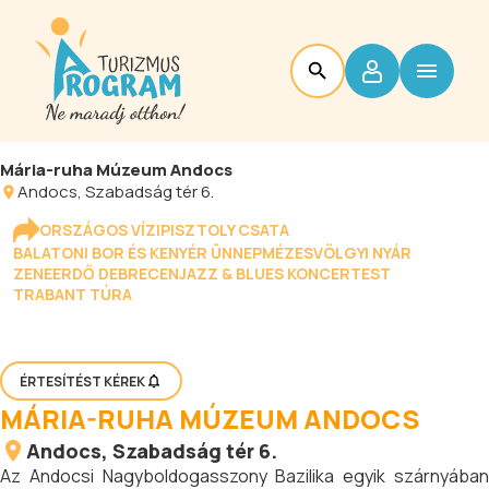
Mária-ruha Múzeum Andocs
Andocs
, Szabadság tér 6.
ORSZÁGOS VÍZIPISZTOLY CSATA
BALATONI BOR ÉS KENYÉR ÜNNEP
MÉZESVÖLGYI NYÁR
ZENEERDŐ DEBRECEN
JAZZ & BLUES KONCERTEST
TRABANT TÚRA
ÉRTESÍTÉST KÉREK
MÁRIA-RUHA MÚZEUM ANDOCS
Andocs
, Szabadság tér 6.
Az Andocsi Nagyboldogasszony Bazilika egyik szárnyában