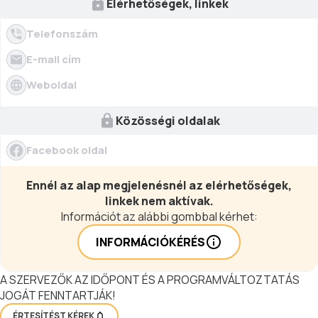
Elérhetőségek, linkek
Telefonszám
E-mail cím
Weboldal
Közösségi oldalak
Facebook oldal
Ennél az alap megjelenésnél az elérhetőségek,
linkek nem aktívak.
Információt az alábbi gombbal kérhet:
INFORMÁCIÓKÉRÉS
A SZERVEZŐK AZ IDŐPONT ÉS A PROGRAMVÁLTOZTATÁS
JOGÁT FENNTARTJÁK!
ÉRTESÍTÉST KÉREK