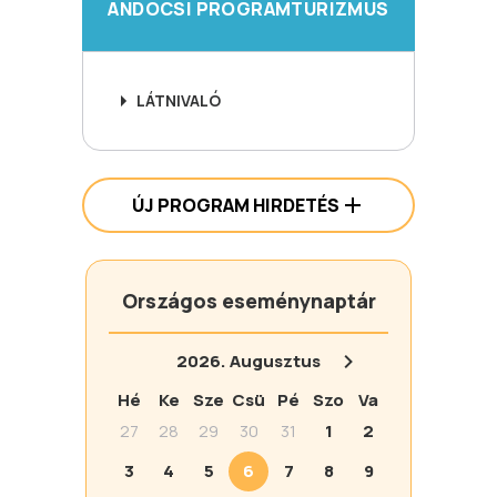
ANDOCSI PROGRAMTURIZMUS
LÁTNIVALÓ
ÚJ PROGRAM HIRDETÉS
Országos eseménynaptár
2026.
Augusztus
Hé
Ke
Sze
Csü
Pé
Szo
Va
27
28
29
30
31
1
2
3
4
5
6
7
8
9