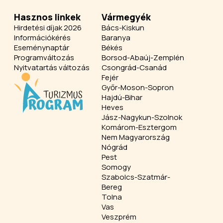
Hasznos linkek
Vármegyék
Hirdetési díjak 2026
Bács-Kiskun
Információkérés
Baranya
Eseménynaptár
Békés
Programváltozás
Borsod-Abaúj-Zemplén
Nyitvatartás változás
Csongrád-Csanád
Fejér
Győr-Moson-Sopron
Hajdú-Bihar
Heves
Jász-Nagykun-Szolnok
Komárom-Esztergom
Nem Magyarország
Nógrád
Pest
Somogy
Szabolcs-Szatmár-
Bereg
Tolna
Vas
Veszprém