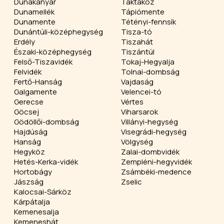
Dunakanyar
Taktaköz
Dunamellék
Tápiómente
Dunamente
Tétényi-fennsík
Dunántúli-középhegység
Tisza-tó
Erdély
Tiszahát
Északi-középhegység
Tiszántúl
Felső-Tiszavidék
Tokaj-Hegyalja
Felvidék
Tolnai-dombság
Fertő-Hanság
Vajdaság
Galgamente
Velencei-tó
Gerecse
Vértes
Göcsej
Viharsarok
Gödöllői-dombság
Villányi-hegység
Hajdúság
Visegrádi-hegység
Hanság
Völgység
Hegyköz
Zalai-dombvidék
Hetés-Kerka-vidék
Zempléni-hegyvidék
Hortobágy
Zsámbéki-medence
Jászság
Zselic
Kalocsai-Sárköz
Kárpátalja
Kemenesalja
Kemeneshát