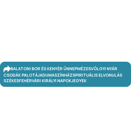
BALATONI BOR ÉS KENYÉR ÜNNEP
MÉZESVÖLGYI NYÁR
CSODÁK PALOTÁJA
DUMASZÍNHÁZ
SPIRITUÁLIS ELVONULÁS
SZÉKESFEHÉRVÁRI KIRÁLYI NAPOK
JEGYEK