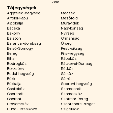
Zala
Tájegységek
Aggteleki-hegység
Mecsek
Alföldi-kapu
Mezőföld
Alpokalja
Muravidék
Bácska
Nagykunság
Bakony
Nyírség
Balaton
Ormánság
Baranyai-dombság
Őrség
Belső-Somogy
Pesti-síkság
Bereg
Pilis-hegység
Bihar
Rábaköz
Bodrogköz
Ráckevei-Dunaág
Börzsöny
Rétköz
Budai-hegység
Sárköz
Bükk
Sárrét
Bükkalja
Soproni-hegység
Csallóköz
Szamoshát
Cserehát
Szamosköz
Cserhát
Szatmár-Bereg
Drávamellék
Szentendrei-sziget
Duna-Tisza köze
Szigetköz