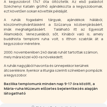
A kegyszobrot 1747 óta öltöztetik. Az első palástot
Széchenyi Katalin grófnő ajándékozta a kegyszobornak,
ezt követően sokan követték példáját.
A ruhák fogadalmi tárgyak, ajándékok hálából,
köszönetnyilvánításként a Szűzanya közbenjárásáért,
imák meghallgatásáért. Található itt az Egyesült
Államokból, Venezuelából, sőt, Kínából való is, amely
buddhista templomi ruha volt, s itthon szabták át a
kegyszobor méretére.
2000. novemberében 240 darab ruhát tartottak számon,
mely mára közel 400-ra növekedett.
A ruhák nagyjából havonta és ünnepekkor kerülnek
átcserélésre. Ilyenkor a liturgia szerinti színekben pompázik
a kegyszobor.
Bazilika templomunk minden nap 9-17 óra között, a
Mária-ruha Múzeum előzetes bejelentkezés alapján
látogatható