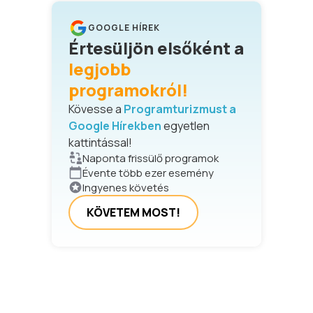
GOOGLE HÍREK
Értesüljön elsőként a
legjobb
programokról!
Kövesse a
Programturizmust a
Google Hírekben
egyetlen
kattintással!
Naponta frissülő programok
Évente több ezer esemény
Ingyenes követés
KÖVETEM MOST!