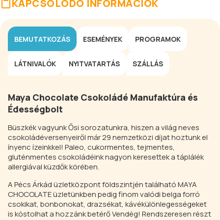
KAPCSOLÓDÓ INFORMÁCIÓK
BEMUTATKOZÁS
ESEMÉNYEK
PROGRAMOK
LÁTNIVALÓK
NYITVATARTÁS
SZÁLLÁS
Maya Chocolate Csokoládé Manufaktúra és
Édességbolt
Büszkék vagyunk Ősi sorozatunkra, hiszen a világ neves
csokoládéversenyeiről már 29 nemzetközi díjat hoztunk el
ínyenc ízeinkkel! Paleo, cukormentes, tejmentes,
gluténmentes csokoládéink nagyon keresettek a táplálék
allergiával küzdők körében.
A Pécs Árkád üzletközpont földszintjén található MAYA
CHOCOLATE üzletünkben pedig finom valódi belga forró
csokikat, bonbonokat, drazsékat, kávékülönlegességeket
is kóstolhat a hozzánk betérő Vendég! Rendszeresen részt