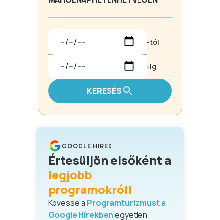
MA
HOLNAP
HÉTEN
HÉTVÉGÉN
-tól
-ig
KERESÉS
GOOGLE HÍREK
Értesüljön elsőként a
legjobb
programokról!
Kövesse a
Programturizmust a
Google Hírekben
egyetlen