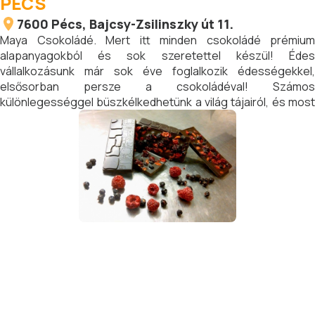
PÉCS
7600
Pécs
, Bajcsy-Zsilinszky út 11.
Maya Csokoládé. Mert itt minden csokoládé prémium
alapanyagokból és sok szeretettel készül! Édes
vállalkozásunk már sok éve foglalkozik édességekkel,
elsősorban persze a csokoládéval! Számos
különlegességgel büszkélkedhetünk a világ tájairól, és most
már saját kézműves készítésű Maya csokoládécsaládunkat
is útjára bocsájtottuk.