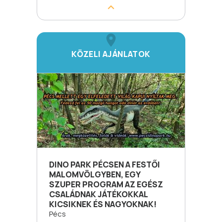
KÖZELI AJÁNLATOK
DINO PARK PÉCSEN A FESTŐI
MALOMVÖLGYBEN, EGY
SZUPER PROGRAM AZ EGÉSZ
CSALÁDNAK JÁTÉKOKKAL
KICSIKNEK ÉS NAGYOKNAK!
Pécs