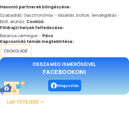
Hasonló
partnerek
böngészése:
Szabadidő
,
Gasztronómia
Vásárlás, boltok
,
Vendéglátás
Bolt, áruház
,
Csokizó
Földrajzi helyek felfedezése:
Baranya vármegye
Pécs
Kapcsolódó témák megtekintése:
CSOKOLÁDÉ
OSSZA MEG ISMERŐSEIVEL
FACEBOOKON!
Megosztás
LAP TETEJÉRE