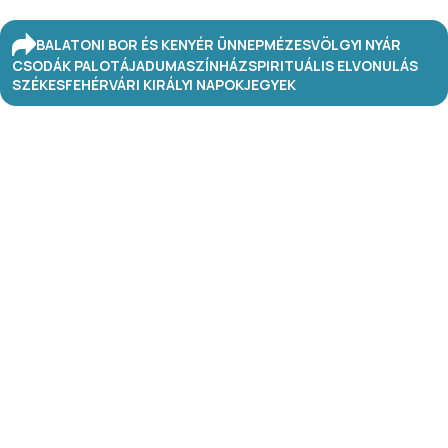
BALATONI BOR ÉS KENYÉR ÜNNEP
MÉZESVÖLGYI NYÁR
CSODÁK PALOTÁJA
DUMASZÍNHÁZ
SPIRITUÁLIS ELVONULÁS
SZÉKESFEHÉRVÁRI KIRÁLYI NAPOK
JEGYEK