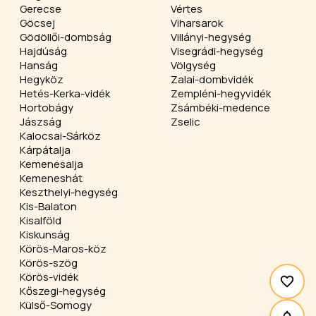
Gerecse
Vértes
Göcsej
Viharsarok
Gödöllői-dombság
Villányi-hegység
Hajdúság
Visegrádi-hegység
Hanság
Völgység
Hegyköz
Zalai-dombvidék
Hetés-Kerka-vidék
Zempléni-hegyvidék
Hortobágy
Zsámbéki-medence
Jászság
Zselic
Kalocsai-Sárköz
Kárpátalja
Kemenesalja
Kemeneshát
Keszthelyi-hegység
Kis-Balaton
Kisalföld
Kiskunság
Körös-Maros-köz
Körös-szög
Körös-vidék
Kőszegi-hegység
Külső-Somogy