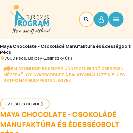
Maya Chocolate - Csokoládé Manufaktúra és Édességbolt
Pécs
7600
Pécs
, Bajcsy-Zsilinszky út 11.
BALATONI BOR ÉS KENYÉR ÜNNEP
ZENEERDŐ DEBRECEN
MÉZESVÖLGYI NYÁR
BORBUSZ A BALATONNÁL
JAZZ & BLUES
RETRO NAP BUDAPESTEN
JEGYEK
ÉRTESÍTÉST KÉREK
MAYA CHOCOLATE - CSOKOLÁDÉ
MANUFAKTÚRA ÉS ÉDESSÉGBOLT