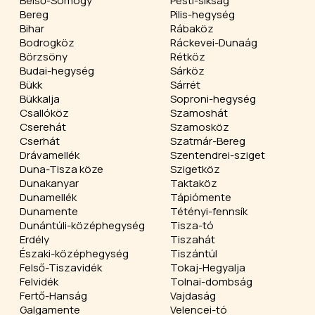
Belső-Somogy
Pesti-síkság
Bereg
Pilis-hegység
Bihar
Rábaköz
Bodrogköz
Ráckevei-Dunaág
Börzsöny
Rétköz
Budai-hegység
Sárköz
Bükk
Sárrét
Bükkalja
Soproni-hegység
Csallóköz
Szamoshát
Cserehát
Szamosköz
Cserhát
Szatmár-Bereg
Drávamellék
Szentendrei-sziget
Duna-Tisza köze
Szigetköz
Dunakanyar
Taktaköz
Dunamellék
Tápiómente
Dunamente
Tétényi-fennsík
Dunántúli-középhegység
Tisza-tó
Erdély
Tiszahát
Északi-középhegység
Tiszántúl
Felső-Tiszavidék
Tokaj-Hegyalja
Felvidék
Tolnai-dombság
Fertő-Hanság
Vajdaság
Galgamente
Velencei-tó