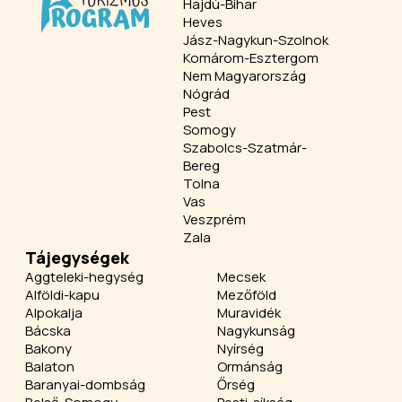
Hajdú-Bihar
Heves
Jász-Nagykun-Szolnok
Komárom-Esztergom
Nem Magyarország
Nógrád
Pest
Somogy
Szabolcs-Szatmár-
Bereg
Tolna
Vas
Veszprém
Zala
Tájegységek
Aggteleki-hegység
Mecsek
Alföldi-kapu
Mezőföld
Alpokalja
Muravidék
Bácska
Nagykunság
Bakony
Nyírség
Balaton
Ormánság
Baranyai-dombság
Őrség