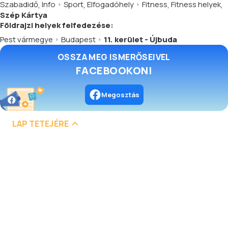
Szabadidő
,
Info
Sport
,
Elfogadóhely
Fitness
,
Fitness helyek
,
Szép Kártya
Földrajzi helyek felfedezése:
Pest vármegye
Budapest
11. kerület - Újbuda
OSSZA MEG ISMERŐSEIVEL
FACEBOOKON!
Megosztás
LAP TETEJÉRE