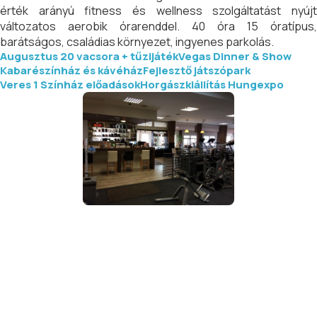
érték arányú fitness és wellness szolgáltatást nyújt
változatos aerobik órarenddel. 40 óra 15 óratípus,
barátságos, családias környezet, ingyenes parkolás.
Augusztus 20 vacsora + tűzijáték
Vegas Dinner & Show
Kabarészínház és kávéház
Fejlesztő játszópark
Veres 1 Színház előadások
Horgászkiállítás Hungexpo