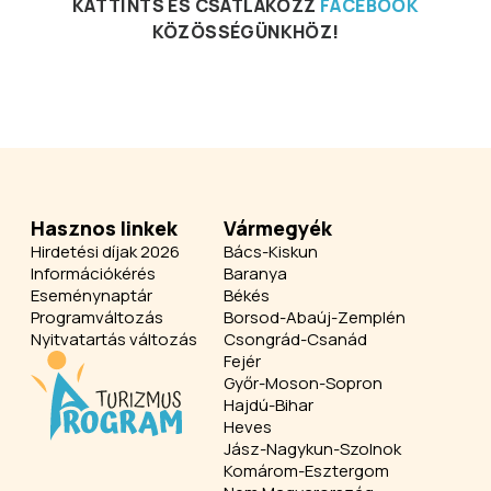
KATTINTS ÉS CSATLAKOZZ
FACEBOOK
KÖZÖSSÉGÜNKHÖZ!
Hasznos linkek
Vármegyék
Hirdetési díjak 2026
Bács-Kiskun
Információkérés
Baranya
Eseménynaptár
Békés
Programváltozás
Borsod-Abaúj-Zemplén
Nyitvatartás változás
Csongrád-Csanád
Fejér
Győr-Moson-Sopron
Hajdú-Bihar
Heves
Jász-Nagykun-Szolnok
Komárom-Esztergom