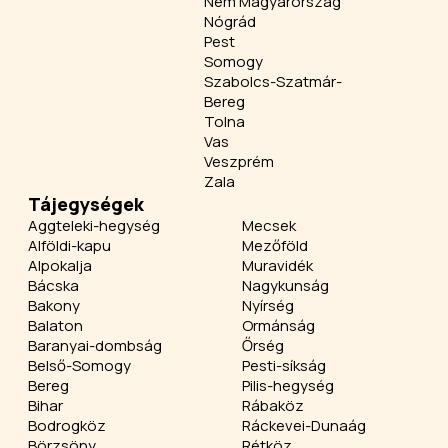
Nem Magyarország
Nógrád
Pest
Somogy
Szabolcs-Szatmár-
Bereg
Tolna
Vas
Veszprém
Zala
Tájegységek
Aggteleki-hegység
Mecsek
Alföldi-kapu
Mezőföld
Alpokalja
Muravidék
Bácska
Nagykunság
Bakony
Nyírség
Balaton
Ormánság
Baranyai-dombság
Őrség
Belső-Somogy
Pesti-síkság
Bereg
Pilis-hegység
Bihar
Rábaköz
Bodrogköz
Ráckevei-Dunaág
Börzsöny
Rétköz