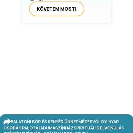
KÖVETEM MOST!
BALATONI BOR ÉS KENYÉR ÜNNEP
MÉZESVÖLGYI NYÁR
CSODÁK PALOTÁJA
DUMASZÍNHÁZ
SPIRITUÁLIS ELVONULÁS