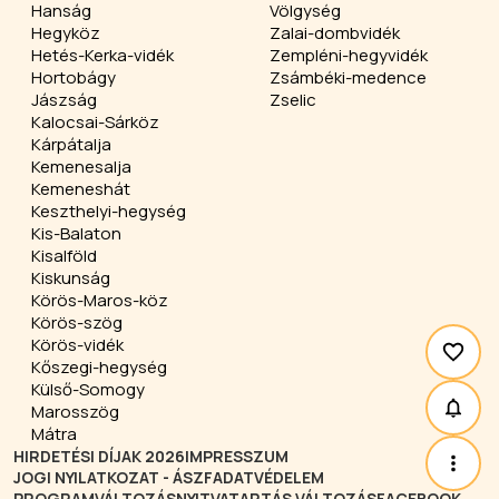
Hanság
Völgység
Hegyköz
Zalai-dombvidék
Hetés-Kerka-vidék
Zempléni-hegyvidék
Hortobágy
Zsámbéki-medence
Jászság
Zselic
Kalocsai-Sárköz
Kárpátalja
Kemenesalja
Kemeneshát
Keszthelyi-hegység
Kis-Balaton
Kisalföld
Kiskunság
Körös-Maros-köz
Körös-szög
Körös-vidék
Kőszegi-hegység
Külső-Somogy
Marosszög
Mátra
HIRDETÉSI DÍJAK 2026
IMPRESSZUM
JOGI NYILATKOZAT - ÁSZF
ADATVÉDELEM
PROGRAMVÁLTOZÁS
NYITVATARTÁS VÁLTOZÁS
FACEBOOK