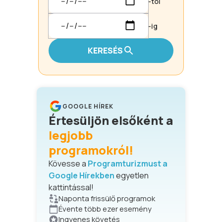
-tól
-ig
KERESÉS
GOOGLE HÍREK
Értesüljön elsőként a
legjobb
programokról!
Kövesse a
Programturizmust a
Google Hírekben
egyetlen
kattintással!
Naponta frissülő programok
Évente több ezer esemény
Ingyenes követés