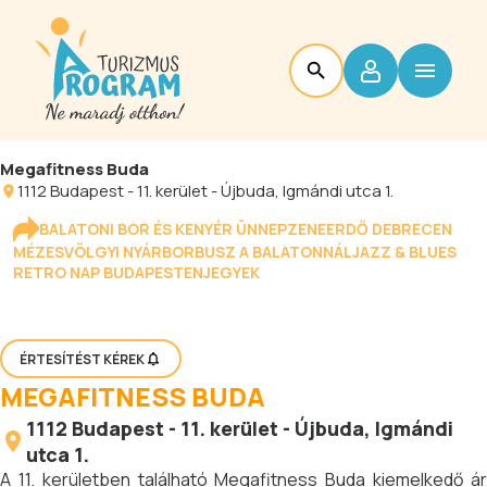
Megafitness Buda
1112
Budapest
-
11. kerület - Újbuda
, Igmándi utca 1.
BALATONI BOR ÉS KENYÉR ÜNNEP
ZENEERDŐ DEBRECEN
MÉZESVÖLGYI NYÁR
BORBUSZ A BALATONNÁL
JAZZ & BLUES
RETRO NAP BUDAPESTEN
JEGYEK
ÉRTESÍTÉST KÉREK
MEGAFITNESS BUDA
1112
Budapest
-
11. kerület - Újbuda
, Igmándi
utca 1.
A 11. kerületben található Megafitness Buda kiemelkedő ár