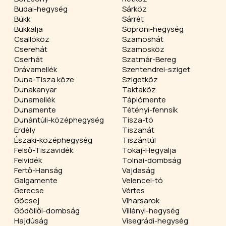
Budai-hegység
Sárköz
Bükk
Sárrét
Bükkalja
Soproni-hegység
Csallóköz
Szamoshát
Cserehát
Szamosköz
Cserhát
Szatmár-Bereg
Drávamellék
Szentendrei-sziget
Duna-Tisza köze
Szigetköz
Dunakanyar
Taktaköz
Dunamellék
Tápiómente
Dunamente
Tétényi-fennsík
Dunántúli-középhegység
Tisza-tó
Erdély
Tiszahát
Északi-középhegység
Tiszántúl
Felső-Tiszavidék
Tokaj-Hegyalja
Felvidék
Tolnai-dombság
Fertő-Hanság
Vajdaság
Galgamente
Velencei-tó
Gerecse
Vértes
Göcsej
Viharsarok
Gödöllői-dombság
Villányi-hegység
Hajdúság
Visegrádi-hegység