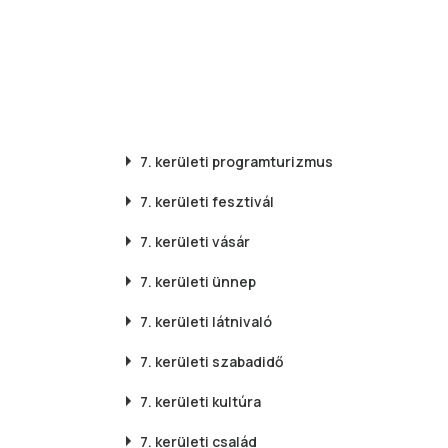
7. kerületi
programturizmus
7. kerületi
fesztivál
7. kerületi
vásár
7. kerületi
ünnep
7. kerületi
látnivaló
7. kerületi
szabadidő
7. kerületi
kultúra
7. kerületi
család