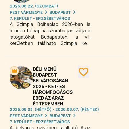
szabadulós játék során.
2026.08.22. (SZOMBAT)
PEST VÁRMEGYE
BUDAPEST
7. KERÜLET - ERZSÉBETVÁROS
A Szimpla Bolhapiac 2026-ban is
minden hónap 4. szombatján várja a
látogatókat Budapesten, a VII.
kerületben található Szimpla Kert
ikonikus helyszínén. Ez a különleges
kirakodóvásár, kultúrzsibi és
használtcikk piac egyben a
felfedezés élményét kínálja mindazok
DÉLI MENÜ
számára, akik szeretik a régi
BUDAPEST
BELVÁROSÁBAN
tárgyakban rejlő történeteket és a
2026 - KÉT- ÉS
kincsvadászat izgalmát. A Szimpla
HÁROMFOGÁSOS
Bolhapiac tökéletes program
EBÉD AZ ARAZ
mindazok számára, akik szeretik a
ÉTTEREMBEN
turkálás izgalmát, a fenntartható
2026.08.03. (HÉTFŐ) - 2026.08.07. (PÉNTEK)
vásárlást és a különleges budapesti
PEST VÁRMEGYE
BUDAPEST
élményeket.
7. KERÜLET - ERZSÉBETVÁROS
A belváros szívében található Araz