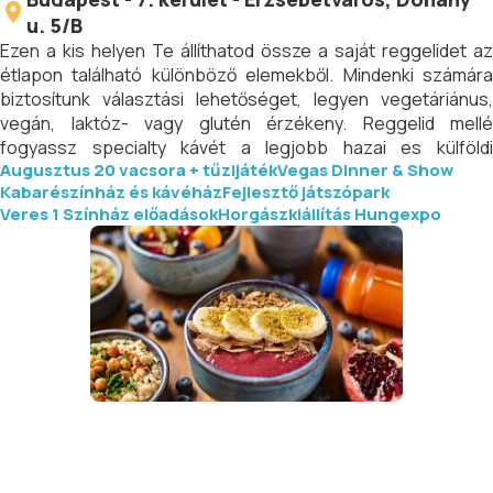
u. 5/B
Ezen a kis helyen Te állíthatod össze a saját reggelidet az
étlapon található különböző elemekből. Mindenki számára
biztosítunk választási lehetőséget, legyen vegetáriánus,
vegán, laktóz- vagy glutén érzékeny. Reggelid mellé
fogyassz specialty kávét a legjobb hazai es külföldi
Augusztus 20 vacsora + tűzijáték
Vegas Dinner & Show
pörkölőktől, illetve válassz hidegen préselt juice-aink közül,
Kabarészínház és kávéház
Fejlesztő játszópark
amelyeket minden reggel frissen készítünk.
Veres 1 Színház előadások
Horgászkiállítás Hungexpo