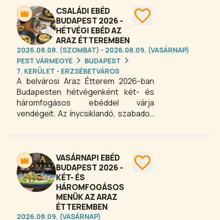
étterem ideális választás mindazok
CSALÁDI EBÉD
számára, akik egy hangulatos
BUDAPEST 2026 -
HÉTVÉGI EBÉD AZ
környezetben szeretnének minőségi
ARAZ ÉTTEREMBEN
ebédet fogyasztani. A szombati
2026.08.08. (SZOMBAT) - 2026.08.09. (VASÁRNAP)
menüajánlat a gasztronómia
PEST VÁRMEGYE
BUDAPEST
szerelmeseinek nyújt változatos és
7. KERÜLET - ERZSÉBETVÁROS
különleges élményeket.
A belvárosi Araz Étterem 2026-ban
Budapesten hétvégenként két- és
háromfogásos ebéddel várja
vendégeit. Az ínycsiklandó, szabadon
összeállítható menü lehetőséget
biztosít, hogy mindenki ízlésének
megfelelően válogathassa össze a
fogásokat. Tökéletes választás
VASÁRNAPI EBÉD
családi ebédekhez vagy baráti
BUDAPEST 2026 -
KÉT- ÉS
összejövetelekhez, ahol a változatos
HÁROMFOGÁSOS
és friss alapanyagokból készült
MENÜK AZ ARAZ
ételek garantálják az élménydús
ÉTTEREMBEN
gasztronómiai pillanatokat
2026.08.09. (VASÁRNAP)