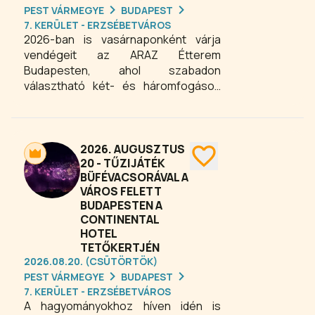
Budapesten.
PEST VÁRMEGYE
BUDAPEST
7. KERÜLET - ERZSÉBETVÁROS
2026-ban is vasárnaponként várja
vendégeit az ARAZ Étterem
Budapesten, ahol szabadon
választható két- és háromfogásos
ebédmenü kínálat áll rendelkezésre. A
vendégek háromféle leves, ötféle
főétel és háromféle desszert közül
válogathatják össze az ízlésüknek
2026. AUGUSZTUS
leginkább megfelelő aktuális
20 - TŰZIJÁTÉK
BÜFÉVACSORÁVAL A
ebédjüket. Élvezze a friss, ízletes
VÁROS FELETT
fogásokat és változatos menüsort
BUDAPESTEN A
Budapesten minden vasárnap az
CONTINENTAL
ARAZ Étteremben – tökéletes
HOTEL
program családi vagy baráti
TETŐKERTJÉN
ebédekhez!
2026.08.20. (CSÜTÖRTÖK)
PEST VÁRMEGYE
BUDAPEST
7. KERÜLET - ERZSÉBETVÁROS
A hagyományokhoz híven idén is