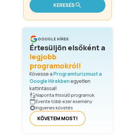
KERESÉS
GOOGLE HÍREK
Értesüljön elsőként a
legjobb
programokról!
Kövesse a
Programturizmust a
Google Hírekben
egyetlen
kattintással!
Naponta frissülő programok
Évente több ezer esemény
Ingyenes követés
KÖVETEM MOST!