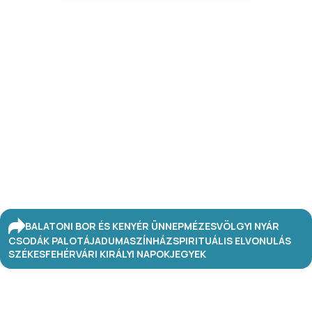
BALATONI BOR ÉS KENYÉR ÜNNEP
MÉZESVÖLGYI NYÁR
CSODÁK PALOTÁJA
DUMASZÍNHÁZ
SPIRITUÁLIS ELVONULÁS
SZÉKESFEHÉRVÁRI KIRÁLYI NAPOK
JEGYEK