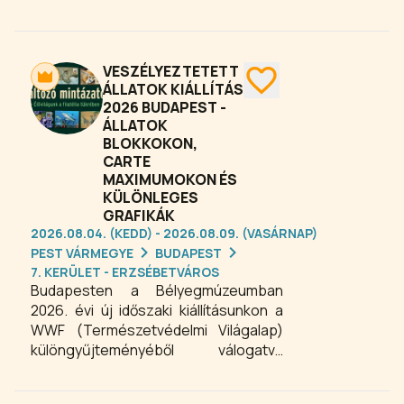
szívében, a legendás Gozsdu Udvar
hangulatos környezetében várja az
érdeklődőket. A rendezvény a design,
a kézművesség, a művészet és a
VESZÉLYEZTETETT
vintage világának találkozási pontja,
ÁLLATOK KIÁLLÍTÁS
2026 BUDAPEST -
ahol egyedi portékák, különleges
ÁLLATOK
ajándéktárgyak és kreatív alkotások
BLOKKOKON,
közül válogathatnak a látogatók. Ha
CARTE
egy inspiráló, színes és pezsgő
MAXIMUMOKON ÉS
budapesti programot keresel, a Nagy
KÜLÖNLEGES
Budapesti Kultúrzsibi 2026 kiváló
GRAFIKÁK
választás, ahol a vásárlás élménye és
2026.08.04. (KEDD) - 2026.08.09. (VASÁRNAP)
a kikapcsolódás egy helyen találkozik.
PEST VÁRMEGYE
BUDAPEST
7. KERÜLET - ERZSÉBETVÁROS
Budapesten a Bélyegmúzeumban
2026. évi új időszaki kiállításunkon a
WWF (Természetvédelmi Világalap)
különgyűjteményéből válogatva
mutatjuk be bolygónk tíz nagy
éghajlati övezetének veszélyeztetett