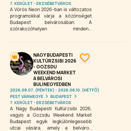
7. KERÜLET - ERZSÉBETVÁROS
A Vörös Neon 2026-ban is változatos
programokkal várja a közönséget
Budapest belvárosában. A
szórakozóhelyen mindenki
megtalálhatja a kedvére való
eseményt: kabaré, komédia, színház,
varieté, drag show, koncertek és
izgalmas éjszakai bulik garantálják a
NAGY BUDAPESTI
felejthetetlen kikapcsolódást. A
KULTÚRZSIBI 2026
- GOZSDU
kulturális központ ideális helyszín
WEEKEND MARKET
mindazoknak, akik kulturális és
A BELVÁROSI
szórakoztató programokra vágynak
BULINEGYEDBEN
2026-ban. Látogasson el, élvezze a
2026.08.07. (PÉNTEK) - 2026.08.10. (HÉTFŐ)
színvonalas előadásokat, és fedezze
PEST VÁRMEGYE
BUDAPEST
fel a belváros pezsgő éjszakai életét,
7. KERÜLET - ERZSÉBETVÁROS
ahol a nevetés, zene és tánc minden
A Nagy Budapesti Kultúrzsibi 2026,
alkalommal garantált!
vagyis a Gozsdu Weekend Market
Budapest egyik legkülönlegesebb
utcai vására, amely a belváros