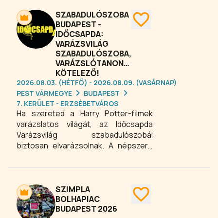
állatvilágát az Északi-sarktól az
Egyenlítőn át egészen a Déli-sarkig –
SZABADULÓSZOBA
bélyegeken, blokkokon, carte
BUDAPEST -
IDŐCSAPDA:
maximumokon és különleges
VARÁZSVILÁG
grafikákon.
SZABADULÓSZOBA,
VARÁZSLÓTANONCOKNAK
KÖTELEZŐ!
2026.08.03. (HÉTFŐ) - 2026.08.09. (VASÁRNAP)
PEST VÁRMEGYE
BUDAPEST
7. KERÜLET - ERZSÉBETVÁROS
Ha szereted a Harry Potter-filmek
varázslatos világát, az Időcsapda
Varázsvilág szabadulószobái
biztosan elvarázsolnak. A népszerű
pályákon mágikus lényekkel és
különleges tárgyakkal találkozhatsz,
varázspálcát használva oldhatod meg
a feladatokat, sőt akár a
SZIMPLA
Varázslóbörtön foglyait is
BOLHAPIAC
BUDAPEST 2026
kiszabadíthatod egy izgalmas