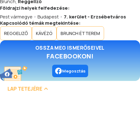
Brunch
,
Reggeliző
Földrajzi helyek felfedezése:
Pest vármegye
Budapest
7. kerület - Erzsébetváros
Kapcsolódó témák megtekintése:
REGGELIZŐ
KÁVÉZÓ
BRUNCH ÉTTEREM
OSSZA MEG ISMERŐSEIVEL
FACEBOOKON!
Megosztás
LAP TETEJÉRE