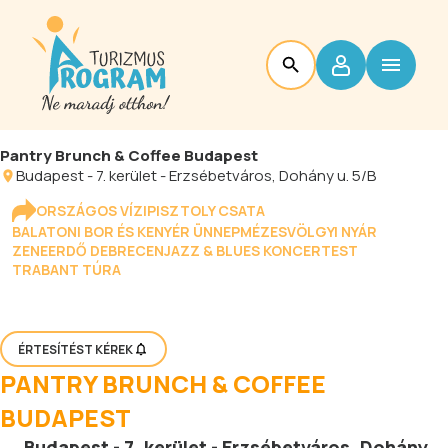
Pantry Brunch & Coffee Budapest
Budapest
-
7. kerület - Erzsébetváros
, Dohány u. 5/B
ORSZÁGOS VÍZIPISZTOLY CSATA
BALATONI BOR ÉS KENYÉR ÜNNEP
MÉZESVÖLGYI NYÁR
ZENEERDŐ DEBRECEN
JAZZ & BLUES KONCERTEST
TRABANT TÚRA
ÉRTESÍTÉST KÉREK
PANTRY BRUNCH & COFFEE
BUDAPEST
Budapest
-
7. kerület - Erzsébetváros
, Dohány