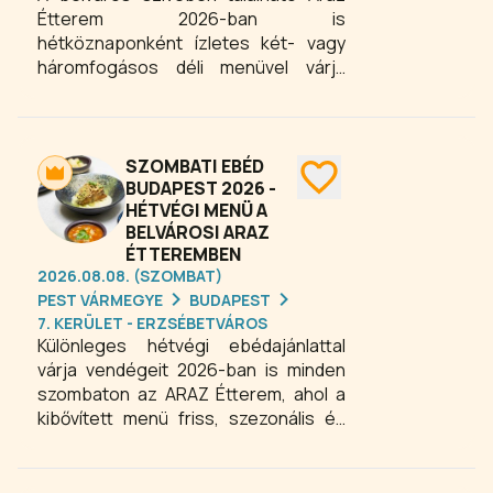
Étterem 2026-ban is
hétköznaponként ízletes két- vagy
háromfogásos déli menüvel várja
vendégeit. A gondosan összeállított
ebédmenü tökéletes választás
mindazoknak, akik egy gyors, mégis
minőségi gasztronómiai élménnyel
SZOMBATI EBÉD
szeretnék megszakítani a mozgalmas
BUDAPEST 2026 -
HÉTVÉGI MENÜ A
hétköznapokat Budapesten. Élvezze
BELVÁROSI ARAZ
a friss alapanyagokból készült
ÉTTEREMBEN
változatos fogásokat egy hangulatos
2026.08.08. (SZOMBAT)
belvárosi étteremben, és töltődjön fel
PEST VÁRMEGYE
BUDAPEST
energiával a nap további részére.
7. KERÜLET - ERZSÉBETVÁROS
Különleges hétvégi ebédajánlattal
várja vendégeit 2026-ban is minden
szombaton az ARAZ Étterem, ahol a
kibővített menü friss, szezonális és
ízletes fogásokkal teszi teljessé a
hétvégi gasztronómiai élményt. A
Budapest belvárosában található