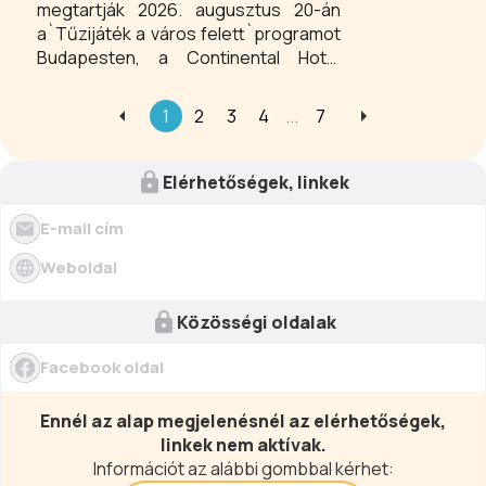
megtartják 2026. augusztus 20-án
a`Tűzijáték a város felett`programot
Budapesten, a Continental Hotel
tetőkertjén. Élvezze a tűzijátékot
köszöntő pezsgő, az Araz Étterem
1
2
3
4
...
7
séfjének ínycsiklandozó
ételválasztéka és minőségi italpultunk
kínálatának kíséretében. Az est
Elérhetőségek, linkek
különleges fellépője Eliza Bliss, aki
elektronikus hegedűn játszik a
E-mail cím
naplementében.
Weboldal
Közösségi oldalak
Facebook oldal
Ennél az alap megjelenésnél az elérhetőségek,
linkek nem aktívak.
Információt az alábbi gombbal kérhet: