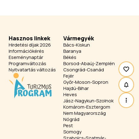
Hasznos linkek
Vármegyék
Hirdetési díjak 2026
Bács-Kiskun
Információkérés
Baranya
Eseménynaptár
Békés
Programváltozás
Borsod-Abaúj-Zemplén
Nyitvatartás változás
Csongrád-Csanád
Fejér
Győr-Moson-Sopron
Hajdú-Bihar
Heves
Jász-Nagykun-Szolnok
Komárom-Esztergom
Nem Magyarország
Nógrád
Pest
Somogy
Szabolcs-Szatmár-