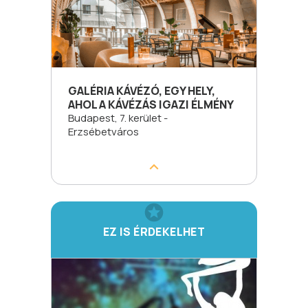
GALÉRIA KÁVÉZÓ, EGY HELY,
AHOL A KÁVÉZÁS IGAZI ÉLMÉNY
Budapest, 7. kerület -
Erzsébetváros
EZ IS ÉRDEKELHET