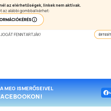
nél az elérhetőségek, linkek nem aktívak.
t az alábbi gombbal kérhet:
FORMÁCIÓKÉRÉS
 JOGÁT FENNTARTJÁK!
ÉRTESÍ
A MEG ISMERŐSEIVEL
FACEBOOKON!