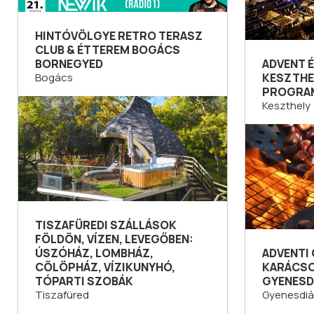
HINTÓVÖLGYE RETRO TERASZ
CLUB & ÉTTEREM BOGÁCS
BORNEGYED
ADVENT 
Bogács
KESZTHE
PROGRA
Keszthely
TISZAFÜREDI SZÁLLÁSOK
FÖLDÖN, VÍZEN, LEVEGŐBEN:
ÚSZÓHÁZ, LOMBHÁZ,
ADVENTI
CÖLÖPHÁZ, VÍZIKUNYHÓ,
KARÁCSO
TÓPARTI SZOBÁK
GYENESD
Tiszafüred
Gyenesdiá