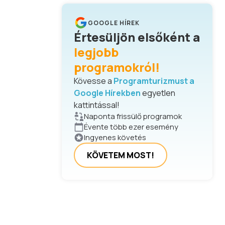
GOOGLE HÍREK
Értesüljön elsőként a
legjobb
programokról!
Kövesse a
Programturizmust a
Google Hírekben
egyetlen
kattintással!
Naponta frissülő programok
Évente több ezer esemény
Ingyenes követés
KÖVETEM MOST!