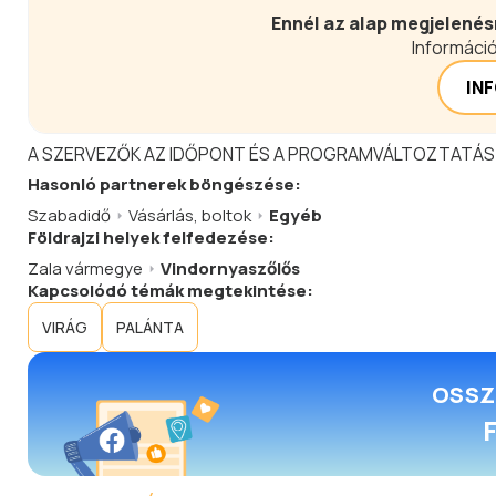
Ennél az alap megjelenés
Információ
IN
A SZERVEZŐK AZ IDŐPONT ÉS A PROGRAMVÁLTOZTATÁS
Hasonló
partnerek
böngészése:
Szabadidő
Vásárlás, boltok
Egyéb
Földrajzi helyek felfedezése:
Zala vármegye
Vindornyaszőlős
Kapcsolódó témák megtekintése:
VIRÁG
PALÁNTA
OSSZ