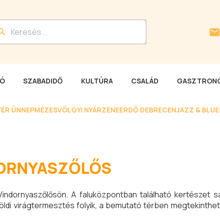
LÓ
SZABADIDŐ
KULTÚRA
CSALÁD
GASZTRONÓ
YÉR ÜNNEP
MÉZESVÖLGYI NYÁR
ZENEERDŐ DEBRECEN
JAZZ & BLU
DORNYASZŐLŐS
Vindornyaszőlősön. A faluközpontban található kertészet s
földi virágtermesztés folyik, a bemutató térben megtekinthe