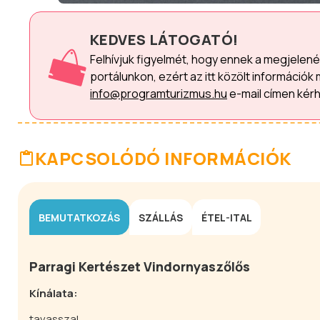
KEDVES LÁTOGATÓ!
Felhívjuk figyelmét, hogy ennek a megjelen
portálunkon, ezért az itt közölt információk 
info@programturizmus.hu
e-mail címen kérh
KAPCSOLÓDÓ INFORMÁCIÓK
BEMUTATKOZÁS
SZÁLLÁS
ÉTEL-ITAL
Parragi Kertészet Vindornyaszőlős
Kínálata:
tavasszal