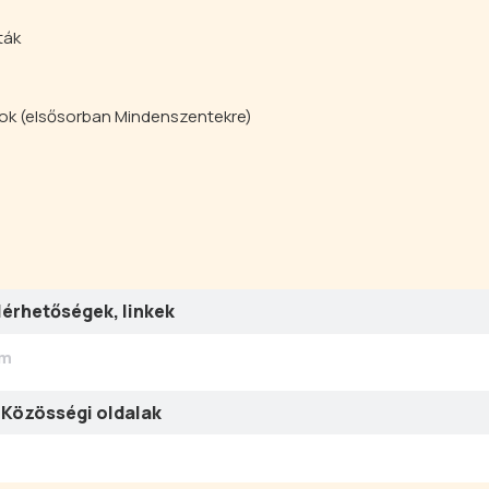
ták
mok (elsősorban Mindenszentekre)
lérhetőségek, linkek
ím
Közösségi oldalak