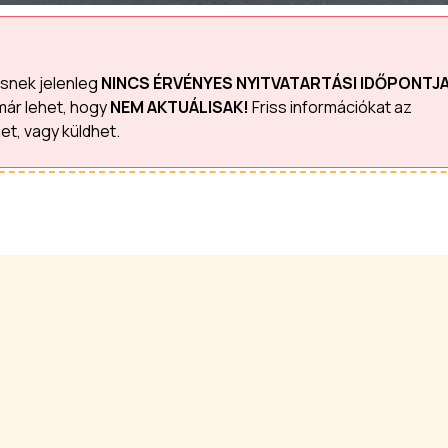
ésnek jelenleg
NINCS ÉRVÉNYES NYITVATARTÁSI IDŐPONTJ
már lehet, hogy
NEM AKTUÁLISAK!
Friss információkat az
et, vagy küldhet.