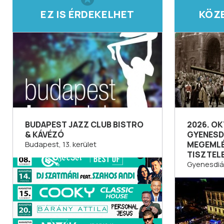
EZ IS ÉRDEKELHET
KÖZ
BUDAPEST JAZZ CLUB BISTRO
2026. OK
& KÁVÉZÓ
GYENESDI
Budapest, 13. kerület
MEGEMLÉ
TISZTEL
Gyenesdiá