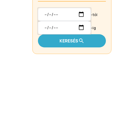
-tól
-ig
KERESÉS