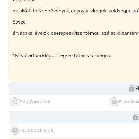
muskátli, balkonnövények, egynyári virágok, zöldségpalán
ősszel
árvácska, évelők, cserepes krizantémok, szálas krizanté
Nyitvatartás: Időpont egyeztetés szükséges
E
Telefonszám
E-mail c
Facebook oldal