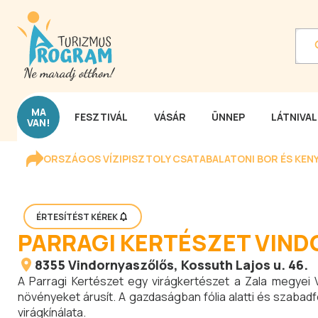
MA
FESZTIVÁL
VÁSÁR
ÜNNEP
LÁTNIVA
VAN!
ORSZÁGOS VÍZIPISZTOLY CSATA
BALATONI BOR ÉS KEN
ÉRTESÍTÉST KÉREK
PARRAGI KERTÉSZET VIN
8355
Vindornyaszőlős
, Kossuth Lajos u. 46.
A Parragi Kertészet egy virágkertészet a Zala megyei 
növényeket árusít. A gazdaságban fólia alatti és szabad
virágkínálata.