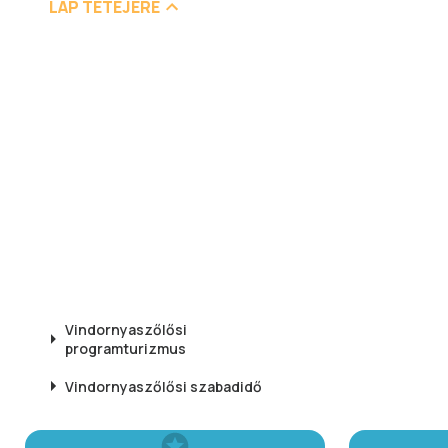
LAP TETEJÉRE
Vindornyaszőlősi
programturizmus
Vindornyaszőlősi
szabadidő