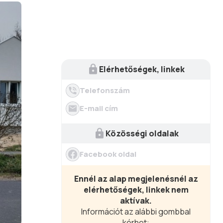
Elérhetőségek, linkek
Telefonszám
E-mail cím
Közösségi oldalak
Facebook oldal
Ennél az alap megjelenésnél az
elérhetőségek, linkek nem
aktívak.
Információt az alábbi gombbal
kérhet: