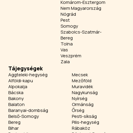
Komárom-Esztergom
Nem Magyarország
Nógrád
Pest
Somogy
Szabolcs-Szatmár-
Bereg
Tolna
Vas
Veszprém
Zala
Tájegységek
Aggteleki-hegység
Mecsek
Alföldi-kapu
Mezőföld
Alpokalja
Muravidék
Bácska
Nagykunság
Bakony
Nyírség
Balaton
Ormánság
Baranyai-dombság
Őrség
Belső-Somogy
Pesti-síkság
Bereg
Pilis-hegység
Bihar
Rábaköz