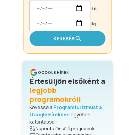
-tól
-ig
KERESÉS
GOOGLE HÍREK
Értesüljön elsőként a
legjobb
programokról!
Kövesse a
Programturizmust a
Google Hírekben
egyetlen
kattintással!
Naponta frissülő programok
Évente több ezer esemény