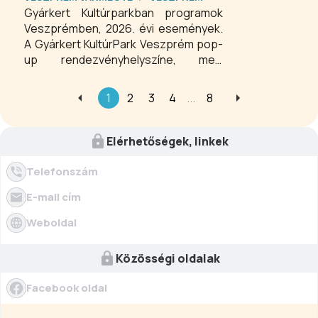
Gyárkert Kultúrparkban programok
Veszprémben, 2026. évi események.
A Gyárkert KultúrPark Veszprém pop-
up rendezvényhelyszíne, mely
számos magyar és külföldi előadó
koncertjével várja az idelátogatókat.
1
2
3
4
...
8
Napközben kapui nyitva állnak,
ilyenkor közparkként szabadon
látogatható, a gyermekek számára a
Elérhetőségek, linkek
park területén található játszótér
remek szórakozást nyújthat.
Telefonszám
E-mail cím
Weboldal
Közösségi oldalak
Facebook oldal