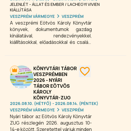
JELENLÉT - ÁLLAT ÉS EMBER / LACHEGYI VIVIEN
KIÁLLÍTÁSA
VESZPRÉM VÁRMEGYE
VESZPRÉM
A veszprémi Eötvös Károly Könyvtár
könyvek, dokumentumok gazdag
kínálatával, rendezvényekkel,
kiállításokkal, előadásokkal és családi
programokkal várja szeretettel
kultúra kedvelő közönségét a
központi könyvtárban és a
fiókkönyvtárakban! A könyvtár
KÖNYVTÁRI TÁBOR
kínálatában az olvasás öröme mellett
VESZPRÉMBEN
2026 - NYÁRI
a nyelvtanulás, a tudományos
TÁBOR EÖTVÖS
előadások világa is helyet kap, így
KÁROLY
mindenki találhat magának izgalmas
KÖNYVTÁR-ZUG
programot, hasznos elfoglaltságot.
2026.08.10. (HÉTFŐ) - 2026.08.14. (PÉNTEK)
VESZPRÉM VÁRMEGYE
VESZPRÉM
Nyári tábor az Eötvös Károly Könyvtár
ZUG részlegén 2026. augusztus 10-
14-e között. Szeretettel várjuk minden