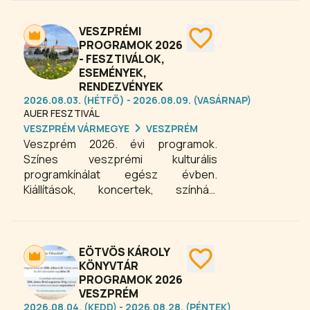
szeretetteljes, élményekkel teli
napra!
VESZPRÉMI
PROGRAMOK 2026
- FESZTIVÁLOK,
ESEMÉNYEK,
RENDEZVÉNYEK
2026.08.03. (HÉTFŐ) - 2026.08.09. (VASÁRNAP)
AUER FESZTIVÁL
VESZPRÉM VÁRMEGYE
VESZPRÉM
Veszprém 2026. évi programok.
Színes veszprémi kulturális
programkínálat egész évben.
Kiállítások, koncertek, színházi
előadások, filmvetítések, fesztiválok,
gasztronómiai programok,
rendezvények várják az érdeklődőket
a Királynék városában.
EÖTVÖS KÁROLY
KÖNYVTÁR
PROGRAMOK 2026
VESZPRÉM
2026.08.04. (KEDD) - 2026.08.28. (PÉNTEK)