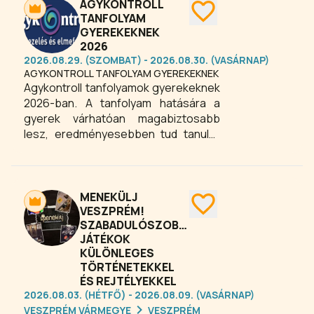
egyszerű, praktikus, könnyen
AGYKONTROLL
elsajátítható önfejlesztő módszer, ami
TANFOLYAM
GYEREKEKNEK
lehetővé teszi, hogy ennél
2026
lényegesen nagyobb mértékben
2026.08.29. (SZOMBAT) - 2026.08.30. (VASÁRNAP)
használjuk ki istenadta
AGYKONTROLL TANFOLYAM GYEREKEKNEK
lehetőségeinket, s így sikeresebben
Agykontroll tanfolyamok gyerekeknek
oldjunk meg mindenfajta problémát.
2026-ban. A tanfolyam hatására a
Egyik fontos eszköze a lazítás, ami
gyerek várhatóan magabiztosabb
egyúttal a bizonyítottan megbetegítő
lesz, eredményesebben tud tanulni,
hatású stresszt is levezeti.
képes megszüntetni fájdalmai zömét,
betegség esetén gyorsabban
meggyógyul, megtanulja céljait elérni,
képes lesz megszabadulni rossz
MENEKÜLJ
szokásaitól, képes jobb döntéseket
VESZPRÉM!
SZABADULÓSZOBÁS
hozni, nyugodtabb és energikusabb
JÁTÉKOK
lesz.
KÜLÖNLEGES
TÖRTÉNETEKKEL
ÉS REJTÉLYEKKEL
2026.08.03. (HÉTFŐ) - 2026.08.09. (VASÁRNAP)
VESZPRÉM VÁRMEGYE
VESZPRÉM