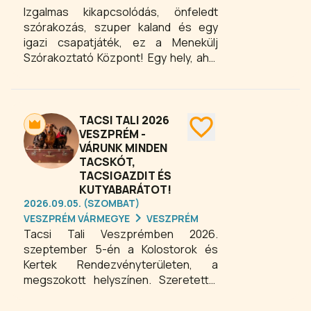
Izgalmas kikapcsolódás, önfeledt
szórakozás, szuper kaland és egy
igazi csapatjáték, ez a Menekülj
Szórakoztató Központ! Egy hely, ahol
a szabadulószobáinkban a logikád és
kombinációs készséged
segítségével nyomokat és
összefüggéseket keresve izgalmas
TACSI TALI 2026
kihívásokat kell teljesítened a
VESZPRÉM -
VÁRUNK MINDEN
kijutáshoz, játékszobáinkban pedig
TACSKÓT,
csak az önfeledt szórakozás és az
TACSIGAZDIT ÉS
együtt töltött idő a cél! Játékaink egy
KUTYABARÁTOT!
különleges történet, ahol TE vagy a
2026.09.05. (SZOMBAT)
főszereplő!
VESZPRÉM VÁRMEGYE
VESZPRÉM
Tacsi Tali Veszprémben 2026.
szeptember 5-én a Kolostorok és
Kertek Rendezvényterületen, a
megszokott helyszínen. Szeretettel
várok minden tacskót, tacsigazdit és
kutyabarátot egy vidám,