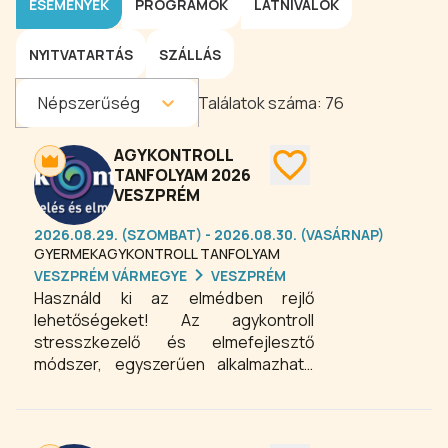
ESEMÉNYEK
PROGRAMOK
LÁTNIVALÓK
NYITVATARTÁS
SZÁLLÁS
Népszerűség
Találatok száma:
76
AGYKONTROLL
TANFOLYAM 2026
VESZPRÉM
2026.08.29. (SZOMBAT) - 2026.08.30. (VASÁRNAP)
GYERMEKAGYKONTROLL TANFOLYAM
VESZPRÉM VÁRMEGYE
VESZPRÉM
Használd ki az elmédben rejlő
lehetőségeket! Az agykontroll
stresszkezelő és elmefejlesztő
módszer, egyszerűen alkalmazható
mentális technikák összessége. A
Silva-féle agykontroll egy
tudományosan megalapozott,