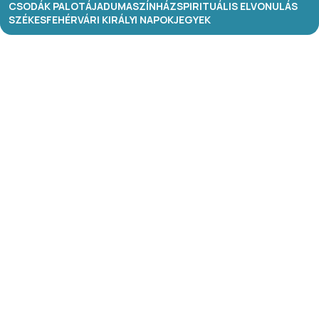
CSODÁK PALOTÁJA
DUMASZÍNHÁZ
SPIRITUÁLIS ELVONULÁS
SZÉKESFEHÉRVÁRI KIRÁLYI NAPOK
JEGYEK