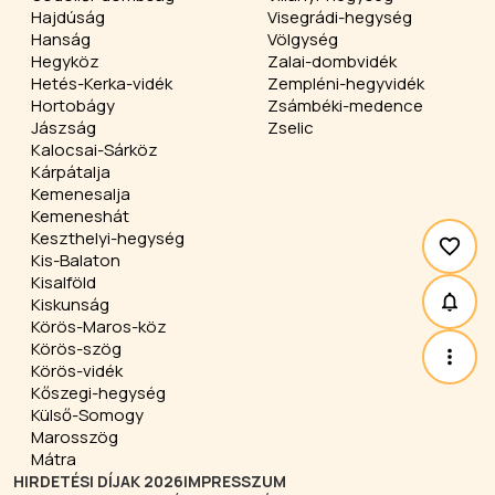
Hajdúság
Visegrádi-hegység
Hanság
Völgység
Hegyköz
Zalai-dombvidék
Hetés-Kerka-vidék
Zempléni-hegyvidék
Hortobágy
Zsámbéki-medence
Jászság
Zselic
Kalocsai-Sárköz
Kárpátalja
Kemenesalja
Kemeneshát
Keszthelyi-hegység
Kis-Balaton
Kisalföld
Kiskunság
Körös-Maros-köz
Körös-szög
Körös-vidék
Kőszegi-hegység
Külső-Somogy
Marosszög
Mátra
HIRDETÉSI DÍJAK 2026
IMPRESSZUM