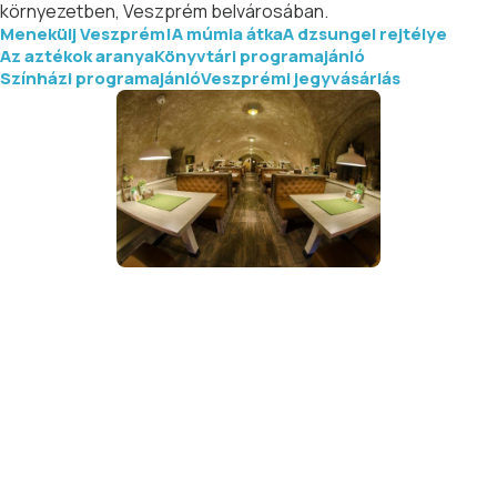
környezetben, Veszprém belvárosában.
Menekülj Veszprém!
A múmia átka
A dzsungel rejtélye
Az aztékok aranya
Könyvtári programajánló
Színházi programajánló
Veszprémi jegyvásárlás