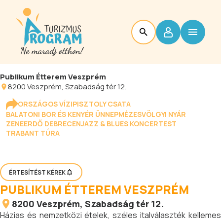
Publikum Étterem Veszprém
8200
Veszprém
, Szabadság tér 12.
ORSZÁGOS VÍZIPISZTOLY CSATA
BALATONI BOR ÉS KENYÉR ÜNNEP
MÉZESVÖLGYI NYÁR
ZENEERDŐ DEBRECEN
JAZZ & BLUES KONCERTEST
TRABANT TÚRA
ÉRTESÍTÉST KÉREK
PUBLIKUM ÉTTEREM VESZPRÉM
8200
Veszprém
, Szabadság tér 12.
Házias és nemzetközi ételek, széles italválaszték kellemes