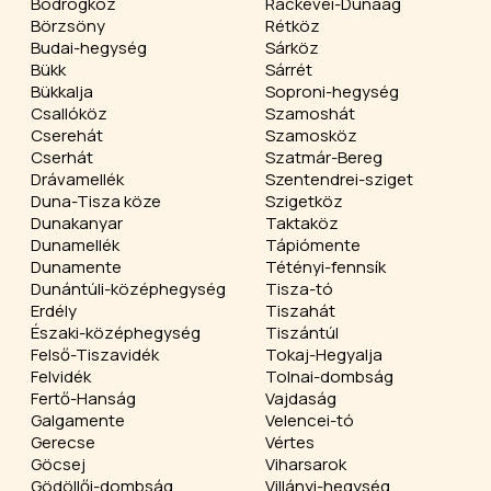
Bodrogköz
Ráckevei-Dunaág
Börzsöny
Rétköz
Budai-hegység
Sárköz
Bükk
Sárrét
Bükkalja
Soproni-hegység
Csallóköz
Szamoshát
Cserehát
Szamosköz
Cserhát
Szatmár-Bereg
Drávamellék
Szentendrei-sziget
Duna-Tisza köze
Szigetköz
Dunakanyar
Taktaköz
Dunamellék
Tápiómente
Dunamente
Tétényi-fennsík
Dunántúli-középhegység
Tisza-tó
Erdély
Tiszahát
Északi-középhegység
Tiszántúl
Felső-Tiszavidék
Tokaj-Hegyalja
Felvidék
Tolnai-dombság
Fertő-Hanság
Vajdaság
Galgamente
Velencei-tó
Gerecse
Vértes
Göcsej
Viharsarok
Gödöllői-dombság
Villányi-hegység