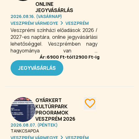
ONLINE
JEGYVÁSÁRLÁS
2026.08.16. (VASÁRNAP)
VESZPRÉM VÁRMEGYE
VESZPRÉM
Veszprémi színházi előadások 2026 /
2027-es naptára, online jegyvásárlási
lehetőséggel. Veszprémben nagy
hagyománya van a
Ár:
6900
Ft-tól
12900
Ft-ig
színházművészetnek. Mi sem
bizonyítja ez jobban, mint a társulatok
JEGYVÁSÁRLÁS
és a játszóhelyek száma. A
vendégelőadások pedig tovább
színesítik a színházi programkínálatot.
GYÁRKERT
KULTÚRPARK
PROGRAMOK
VESZPRÉM 2026
2026.08.07. (PÉNTEK)
TANKCSAPDA
VESZPRÉM VÁRMEGYE
VESZPRÉM