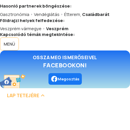
Hasonló
partnerek
böngészése:
Gasztronómia
Vendéglátás
Étterem
,
Családbarát
Földrajzi helyek felfedezése:
Veszprém vármegye
Veszprém
Kapcsolódó témák megtekintése:
MENÜ
OSSZA MEG ISMERŐSEIVEL
FACEBOOKON!
Megosztás
LAP TETEJÉRE