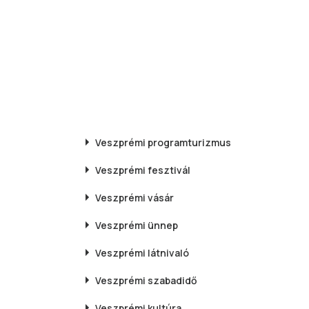
Veszprémi
programturizmus
Veszprémi
fesztivál
Veszprémi
vásár
Veszprémi
ünnep
Veszprémi
látnivaló
Veszprémi
szabadidő
Veszprémi
kultúra