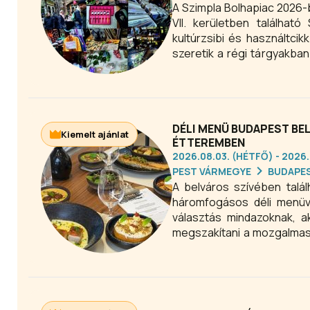
A Szimpla Bolhapiac 2026-
VII. kerületben található
kultúrzsibi és használtci
szeretik a régi tárgyakban
tökéletes program mindazok
és a különleges budapesti
DÉLI MENÜ BUDAPEST BE
Kiemelt ajánlat
ÉTTEREMBEN
2026.08.03. (HÉTFŐ) - 2026
PEST VÁRMEGYE
BUDAPE
A belváros szívében talá
háromfogásos déli menüve
választás mindazoknak, a
megszakítani a mozgalmas
változatos fogásokat egy 
további részére.