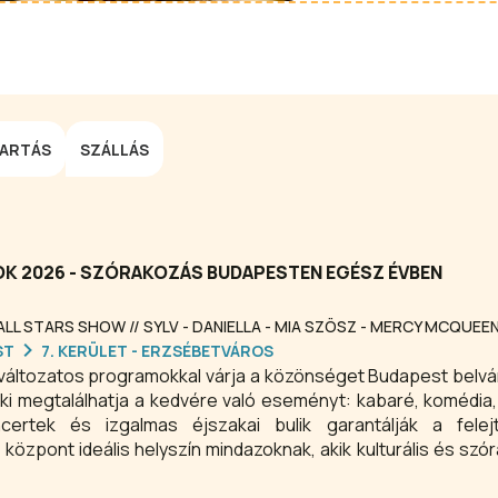
TARTÁS
SZÁLLÁS
 2026 - SZÓRAKOZÁS BUDAPESTEN EGÉSZ ÉVBEN
L STARS SHOW // SYLV - DANIELLA - MIA SZÖSZ - MERCY MCQUEE
ST
7. KERÜLET - ERZSÉBETVÁROS
változatos programokkal várja a közönséget Budapest belv
i megtalálhatja a kedvére való eseményt: kabaré, komédia,
certek és izgalmas éjszakai bulik garantálják a felejt
s központ ideális helyszín mindazoknak, akik kulturális és szó
ban. Látogasson el, élvezze a színvonalas előadásokat, é