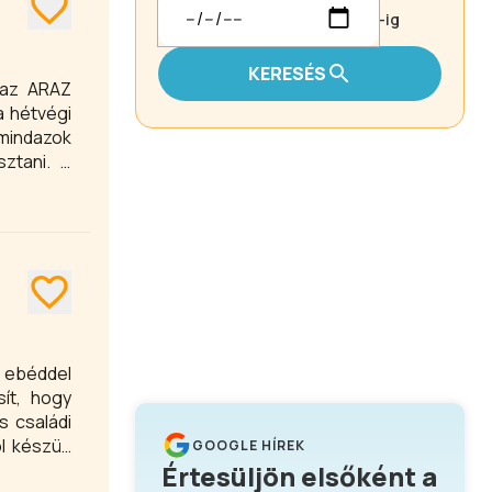
-ig
KERESÉS
 az ARAZ
a hétvégi
 mindazok
ztani. A
lönleges
 ebéddel
sít, hogy
s családi
l készült
GOOGLE HÍREK
Értesüljön elsőként a