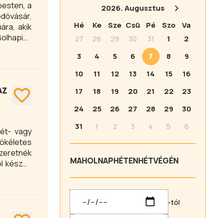
pesten, a
2026.
Augusztus
odóvásár,
Hé
Ke
Sze
Csü
Pé
Szo
Va
ára, akik
Bolhapiac
27
28
29
30
31
1
2
vásárlást
3
4
5
6
7
8
9
10
11
12
13
14
15
16
AZ
17
18
19
20
21
22
23
24
25
26
27
28
29
30
31
1
2
3
4
5
6
két- vagy
ökéletes
zeretnék
MA
HOLNAP
HÉTEN
HÉTVÉGÉN
l készült
val a nap
-tól