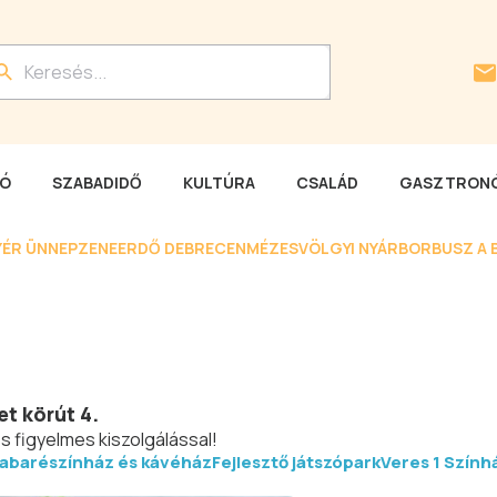
LÓ
SZABADIDŐ
KULTÚRA
CSALÁD
GASZTRONÓ
YÉR ÜNNEP
ZENEERDŐ DEBRECEN
MÉZESVÖLGYI NYÁR
BORBUSZ A 
et körút 4.
s figyelmes kiszolgálással!
abarészínház és kávéház
Fejlesztő játszópark
Veres 1 Szính