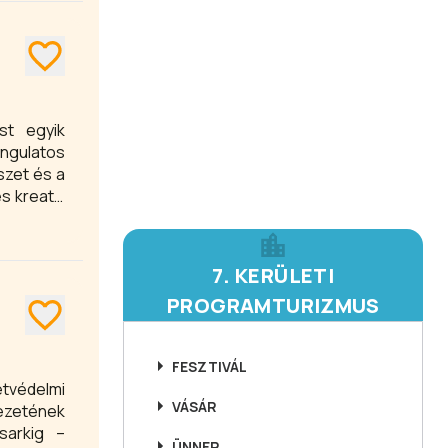
rantált!
st egyik
angulatos
szet és a
s kreatív
udapesti
lménye és
7. KERÜLETI
PROGRAMTURIZMUS
FESZTIVÁL
etvédelmi
VÁSÁR
vezetének
sarkig –
ÜNNEP