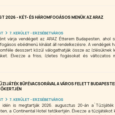
ST 2026 - KÉT- ÉS HÁROMFOGÁSOS MENÜK AZ ARAZ
ST
7. KERÜLET - ERZSÉBETVÁROS
ént várja vendégeit az ARAZ Étterem Budapesten, ahol 
mfogásos ebédmenü kínálat áll rendelkezésre. A vendégek 
áromféle desszert közül válogathatják össze az ízlésüknek 
üket. Élvezze a friss, ízletes fogásokat és változatos 
nap az ARAZ Étteremben – tökéletes program családi vag
TŰZIJÁTÉK BÜFÉVACSORÁVAL A VÁROS FELETT BUDAPESTE
TŐKERTJÉN
ST
7. KERÜLET - ERZSÉBETVÁROS
idén is megtartják 2026. augusztus 20-án a`Tűzijáték
en, a Continental Hotel tetőkertjén. Élvezze a tűzijátékot