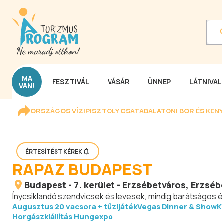
MA
FESZTIVÁL
VÁSÁR
ÜNNEP
LÁTNIVA
VAN!
ORSZÁGOS VÍZIPISZTOLY CSATA
BALATONI BOR ÉS KEN
ÉRTESÍTÉST KÉREK
RAPAZ BUDAPEST
Budapest
-
7. kerület - Erzsébetváros
, Erzséb
Ínycsiklandó szendvicsek és levesek, mindig barátságos é
Augusztus 20 vacsora + tűzijáték
Vegas Dinner & Show
K
Horgászkiállítás Hungexpo