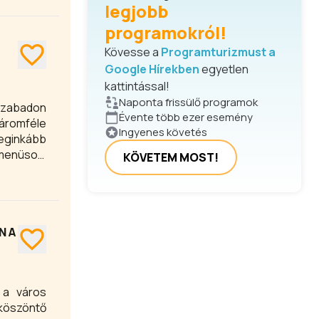
legjobb
programokról!
Kövesse a
Programturizmust a
Google Hírekben
egyetlen
kattintással!
Naponta frissülő programok
szabadon
Évente több ezer esemény
háromféle
Ingyenes követés
leginkább
menüsort
KÖVETEM MOST!
y baráti
N A
 a város
 köszöntő