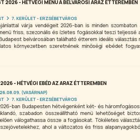
T 2026 - HÉTVÉGI MENÜ A BELVÁROSI ARAZ ÉTTEREMBEN
ST
7. KERÜLET - ERZSÉBETVÁROS
jánlattal várja vendégeit 2026-ban is minden szombaton
 menü friss, szezonális és ízletes fogásokkal teszi teljessé 
Budapest belvárosában található étterem ideális választás
latos környezetben szeretnének minőségi ebédet fogyas
 gasztronómia szerelmeseinek nyújt változatos és kü
2026 - HÉTVÉGI EBÉD AZ ARAZ ÉTTEREMBEN
26.08.09. (VASÁRNAP)
ST
7. KERÜLET - ERZSÉBETVÁROS
 2026-ban Budapesten hétvégenként két- és háromfogásos
siklandó, szabadon összeállítható menü lehetőséget bizto
elően válogathassa össze a fogásokat. Tökéletes választá
zejövetelekhez, ahol a változatos és friss alapanyagokbó
nydús gasztronómiai pillanatokat Budapesten.