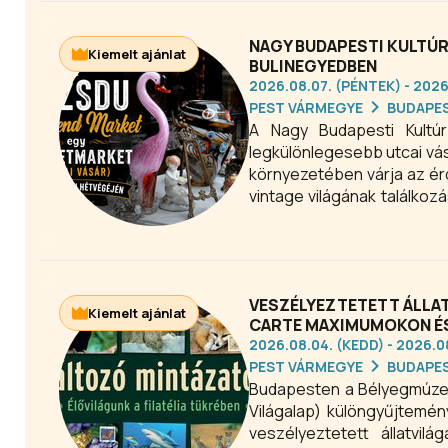
fel a belváros pezsgő éjsza
NAGY BUDAPESTI KULTÚR
Kiemelt ajánlat
BULINEGYEDBEN
2026.08.07. (PÉNTEK) - 2026
PEST VÁRMEGYE
BUDAPE
A Nagy Budapesti Kultú
legkülönlegesebb utcai vá
környezetében várja az ér
vintage világának találkoz
alkotások közül válogath
programot keresel, a Nagy B
a kikapcsolódás egy helyen 
VESZÉLYEZTETETT ÁLLAT
Kiemelt ajánlat
CARTE MAXIMUMOKON ÉS
2026.08.04. (KEDD) - 2026.
PEST VÁRMEGYE
BUDAPE
Budapesten a Bélyegmúzeu
Világalap) különgyűjtemén
veszélyeztetett állatvil