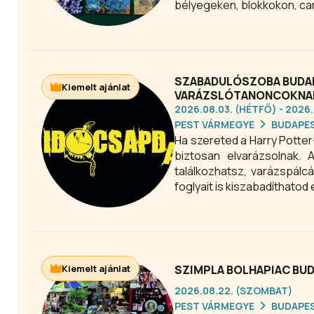
bélyegeken, blokkokon, ca
SZABADULÓSZOBA BUDAP
Kiemelt ajánlat
VARÁZSLÓTANONCOKNAK
2026.08.03. (HÉTFŐ) - 2026
PEST VÁRMEGYE
BUDAPE
Ha szereted a Harry Potter
biztosan elvarázsolnak. 
találkozhatsz, varázspálc
foglyait is kiszabadíthatod
Kiemelt ajánlat
SZIMPLA BOLHAPIAC BU
2026.08.22. (SZOMBAT)
PEST VÁRMEGYE
BUDAPE