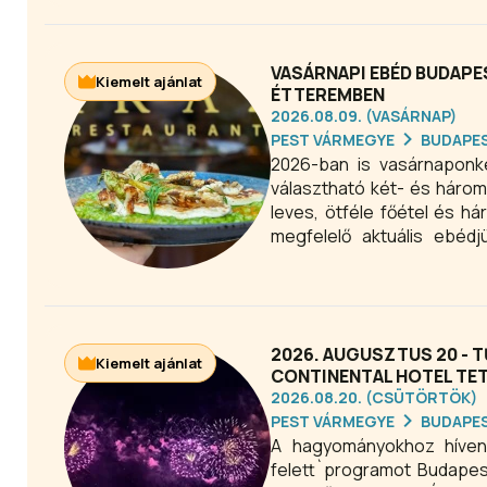
VASÁRNAPI EBÉD BUDAPE
Kiemelt ajánlat
ÉTTEREMBEN
2026.08.09. (VASÁRNAP)
PEST VÁRMEGYE
BUDAPE
2026-ban is vasárnaponk
választható két- és háro
leves, ötféle főétel és h
megfelelő aktuális ebédj
Budapesten minden vasár
ebédekhez!
2026. AUGUSZTUS 20 - 
Kiemelt ajánlat
CONTINENTAL HOTEL TE
2026.08.20. (CSÜTÖRTÖK)
PEST VÁRMEGYE
BUDAPE
A hagyományokhoz híven 
felett`programot Budapest