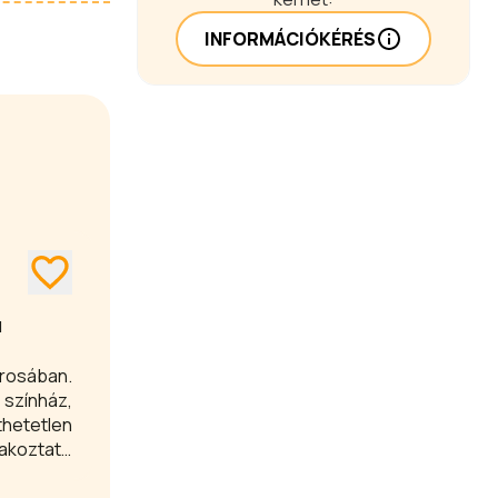
INFORMÁCIÓKÉRÉS
N
árosában.
 színház,
hetetlen
rakoztató
s fedezze