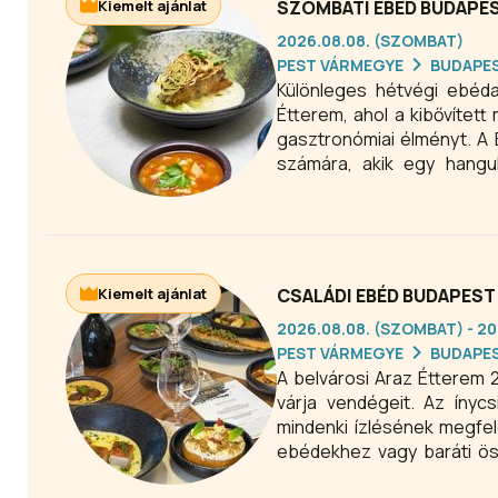
Kiemelt ajánlat
SZOMBATI EBÉD BUDAPES
2026.08.08. (SZOMBAT)
PEST VÁRMEGYE
BUDAPE
Különleges hétvégi ebéda
Étterem, ahol a kibővített
gasztronómiai élményt. A 
számára, akik egy hangu
szombati menüajánlat a
élményeket.
Kiemelt ajánlat
CSALÁDI EBÉD BUDAPEST 
2026.08.08. (SZOMBAT) - 20
PEST VÁRMEGYE
BUDAPE
A belvárosi Araz Étterem
várja vendégeit. Az ínyc
mindenki ízlésének megfel
ebédekhez vagy baráti öss
ételek garantálják az élmé