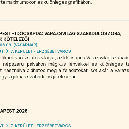
rte maximumokon és különleges grafikákon.
EST - IDŐCSAPDA: VARÁZSVILÁG SZABADULÓSZOBA,
 KÖTELEZŐ!
.08.09. (VASÁRNAP)
ST
7. KERÜLET - ERZSÉBETVÁROS
-filmek varázslatos világát, az Időcsapda Varázsvilág szabad
A népszerű pályákon mágikus lényekkel és különleges tá
át használva oldhatod meg a feladatokat, sőt akár a Varáz
 egy izgalmas szabadulós játék során.
DAPEST 2026
ST
7. KERÜLET - ERZSÉBETVÁROS