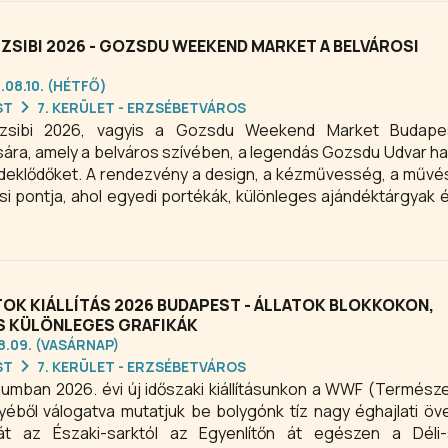
kai életét, ahol a nevetés, zene és tánc minden alkalommal ga
ZSIBI 2026 - GOZSDU WEEKEND MARKET A BELVÁROSI
.08.10. (HÉTFŐ)
ST
7. KERÜLET - ERZSÉBETVÁROS
rzsibi 2026, vagyis a Gozsdu Weekend Market Budape
sára, amely a belváros szívében, a legendás Gozsdu Udvar h
deklődőket. A rendezvény a design, a kézművesség, a művé
ási pontja, ahol egyedi portékák, különleges ajándéktárgyak é
atnak a látogatók. Ha egy inspiráló, színes és pezsgő b
udapesti Kultúrzsibi 2026 kiváló választás, ahol a vásárlás é
találkozik.
OK KIÁLLÍTÁS 2026 BUDAPEST - ÁLLATOK BLOKKOKON,
 KÜLÖNLEGES GRAFIKÁK
08.09. (VASÁRNAP)
ST
7. KERÜLET - ERZSÉBETVÁROS
mban 2026. évi új időszaki kiállításunkon a WWF (Termész
yéből válogatva mutatjuk be bolygónk tíz nagy éghajlati ö
ágát az Északi-sarktól az Egyenlítőn át egészen a Déli-