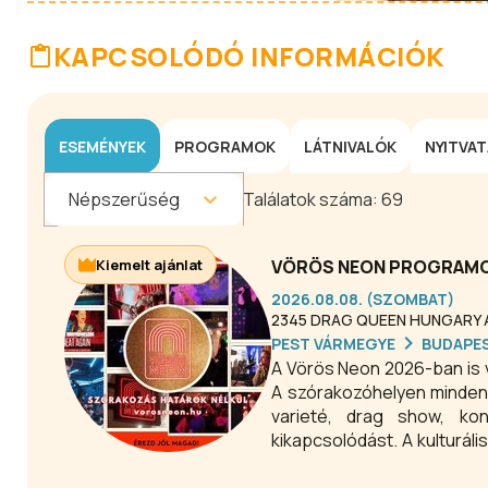
KAPCSOLÓDÓ INFORMÁCIÓK
ESEMÉNYEK
PROGRAMOK
LÁTNIVALÓK
NYITVA
Népszerűség
Találatok száma:
69
Kiemelt ajánlat
VÖRÖS NEON PROGRAMOK
2026.08.08. (SZOMBAT)
2345 DRAG QUEEN HUNGARY AL
PEST VÁRMEGYE
BUDAPE
A Vörös Neon 2026-ban is 
A szórakozóhelyen mindenk
varieté, drag show, kon
kikapcsolódást. A kulturáli
programokra vágynak 2026-