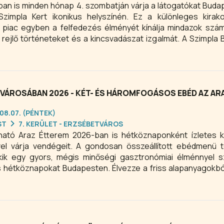
ban is minden hónap 4. szombatján várja a látogatókat Buda
 Szimpla Kert ikonikus helyszínén. Ez a különleges kirak
kk piac egyben a felfedezés élményét kínálja mindazok szám
 rejlő történeteket és a kincsvadászat izgalmát. A Szimpla 
 számára, akik szeretik a turkálás izgalmát, a fenntartható 
 élményeket.
LVÁROSÁBAN 2026 - KÉT- ÉS HÁROMFOGÁSOS EBÉD AZ AR
.08.07. (PÉNTEK)
ST
7. KERÜLET - ERZSÉBETVÁROS
lható Araz Étterem 2026-ban is hétköznaponként ízletes 
l várja vendégeit. A gondosan összeállított ebédmenü t
kik egy gyors, mégis minőségi gasztronómiai élménnyel s
 hétköznapokat Budapesten. Élvezze a friss alapanyagokbó
hangulatos belvárosi étteremben, és töltődjön fel energiá