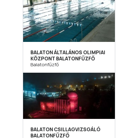
BALATON ÁLTALÁNOS OLIMPIAI
KÖZPONT BALATONFŰZFŐ
Balatonfűzfő
BALATON CSILLAGVIZSGÁLÓ
BALATONFŰZFŐ