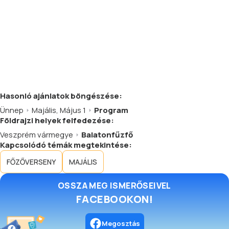
Hasonló
ajánlatok
böngészése:
Ünnep
Majális, Május 1
Program
Földrajzi helyek felfedezése:
Veszprém vármegye
Balatonfűzfő
Kapcsolódó témák megtekintése:
FŐZŐVERSENY
MAJÁLIS
OSSZA MEG ISMERŐSEIVEL
FACEBOOKON!
Megosztás