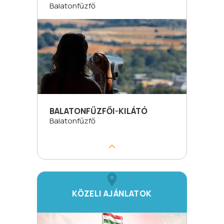
Balatonfűzfő
BALATONFŰZFŐI-KILÁTÓ
Balatonfűzfő
KÖZELI AJÁNLATOK