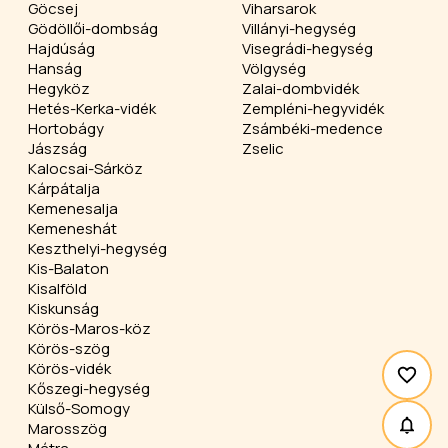
Göcsej
Viharsarok
Gödöllői-dombság
Villányi-hegység
Hajdúság
Visegrádi-hegység
Hanság
Völgység
Hegyköz
Zalai-dombvidék
Hetés-Kerka-vidék
Zempléni-hegyvidék
Hortobágy
Zsámbéki-medence
Jászság
Zselic
Kalocsai-Sárköz
Kárpátalja
Kemenesalja
Kemeneshát
Keszthelyi-hegység
Kis-Balaton
Kisalföld
Kiskunság
Körös-Maros-köz
Körös-szög
Körös-vidék
Kőszegi-hegység
Külső-Somogy
Marosszög