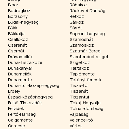
Bihar
Rábaköz
Bodrogköz
Ráckevei-Dunaág
Börzsöny
Rétköz
Budai-hegység
Sárköz
Bükk
Sárrét
Bükkalja
Soproni-hegység
Csallóköz
Szamoshát
Cserehát
Szamosköz
Cserhát
Szatmár-Bereg
Drávamellék
Szentendrei-sziget
Duna-Tisza köze
Szigetköz
Dunakanyar
Taktaköz
Dunamellék
Tápiómente
Dunamente
Tétényi-fennsík
Dunántúli-középhegység
Tisza-tó
Erdély
Tiszahát
Északi-középhegység
Tiszántúl
Felső-Tiszavidék
Tokaj-Hegyalja
Felvidék
Tolnai-dombság
Fertő-Hanság
Vajdaság
Galgamente
Velencei-tó
Gerecse
Vértes