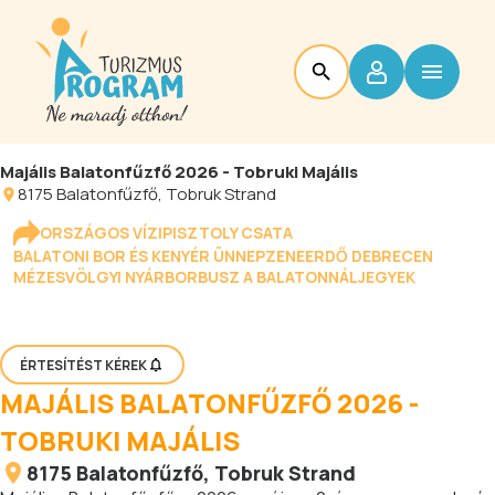
Majális Balatonfűzfő 2026 - Tobruki Majális
8175
Balatonfűzfő
, Tobruk Strand
ORSZÁGOS VÍZIPISZTOLY CSATA
BALATONI BOR ÉS KENYÉR ÜNNEP
ZENEERDŐ DEBRECEN
MÉZESVÖLGYI NYÁR
BORBUSZ A BALATONNÁL
JEGYEK
ÉRTESÍTÉST KÉREK
MAJÁLIS BALATONFŰZFŐ 2026 -
TOBRUKI MAJÁLIS
8175
Balatonfűzfő
, Tobruk Strand