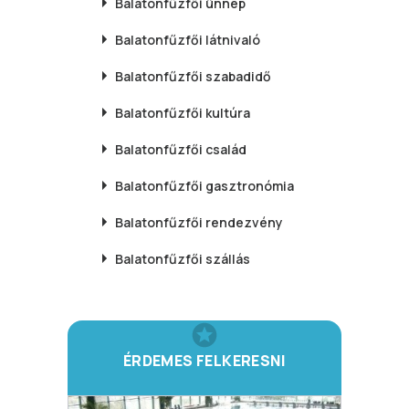
Balatonfűzfői
ünnep
Balatonfűzfői
látnivaló
Balatonfűzfői
szabadidő
Balatonfűzfői
kultúra
Balatonfűzfői
család
Balatonfűzfői
gasztronómia
Balatonfűzfői
rendezvény
Balatonfűzfői
szállás
ÉRDEMES FELKERESNI