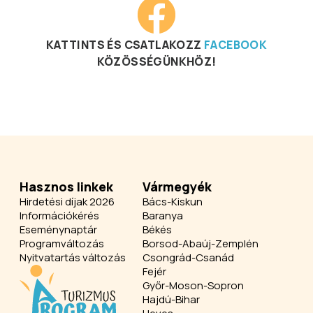
KATTINTS ÉS CSATLAKOZZ
FACEBOOK
KÖZÖSSÉGÜNKHÖZ!
Hasznos linkek
Vármegyék
Hirdetési díjak 2026
Bács-Kiskun
Információkérés
Baranya
Eseménynaptár
Békés
Programváltozás
Borsod-Abaúj-Zemplén
Nyitvatartás változás
Csongrád-Csanád
Fejér
Győr-Moson-Sopron
Hajdú-Bihar