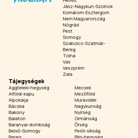
Heves
Jász-Nagykun-Szolnok
Komárom-Esztergom
Nem Magyarország
Nógrád
Pest
Somogy
Szabolcs-Szatmár-
Bereg
Tolna
Vas
Veszprém
Zala
Tájegységek
Aggteleki-hegység
Mecsek
Alföldi-kapu
Mezőföld
Alpokalja
Muravidék
Bácska
Nagykunság
Bakony
Nyírség
Balaton
Ormánság
Baranyai-dombság
Őrség
Belső-Somogy
Pesti-síkság
Bereg
Pilis-hegység