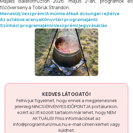
Majális Balatonfűzfőn 2026. május 2-án, programok és
főzőverseny a Tobruk Strandon.
Menekülj Veszprém!
A múmia átka
A dzsungel rejtélye
Az aztékok aranya
Könyvtári programajánló
Színházi programajánló
Veszprémi jegyvásárlás
KEDVES LÁTOGATÓ!
Felhívjuk figyelmét, hogy ennek a megjelenésnek
jelenleg
NINCS ÉRVÉNYES IDŐPONTJA
portálunkon,
ezért az itt közölt tartalom már lehet, hogy
NEM
AKTUÁLIS!
Friss információkat az
info@programturizmus.hu
e-mail címen kérhet vagy
küldhet.