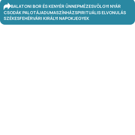
BALATONI BOR ÉS KENYÉR ÜNNEP
MÉZESVÖLGYI NYÁR
CSODÁK PALOTÁJA
DUMASZÍNHÁZ
SPIRITUÁLIS ELVONULÁS
SZÉKESFEHÉRVÁRI KIRÁLYI NAPOK
JEGYEK