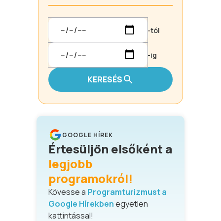
-tól
-ig
KERESÉS
GOOGLE HÍREK
Értesüljön elsőként a
legjobb
programokról!
Kövesse a
Programturizmust a
Google Hírekben
egyetlen
kattintással!