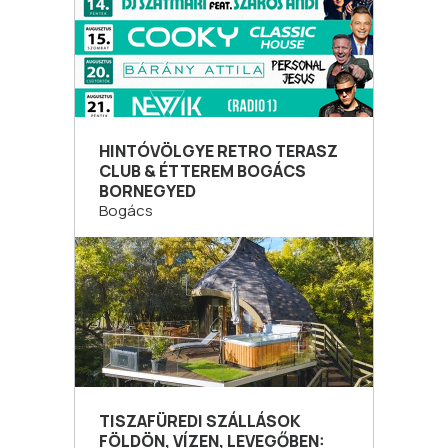
HINTÓVÖLGYE RETRO TERASZ
CLUB & ÉTTEREM BOGÁCS
BORNEGYED
Bogács
TISZAFÜREDI SZÁLLÁSOK
FÖLDÖN, VÍZEN, LEVEGŐBEN: