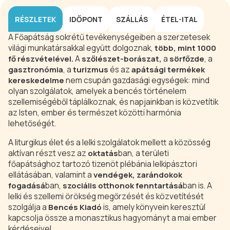
RÉSZLETEK
IDŐPONT
SZÁLLÁS
ÉTEL-ITAL
A Főapátság sokrétű tevékenységeiben a szerzetesek
világi munkatársakkal együtt dolgoznak,
több, mint 1000
A
a
, a
fő részvételével.
szőlészet-borászat,
sörfőzde
, a
és az
gasztronómia
turizmus
apátsági termékek
nem csupán gazdasági egységek: mind
kereskedelme
olyan szolgálatok, amelyek a bencés történelem
szellemiségéből táplálkoznak, és napjainkban is közvetítik
az Isten, ember és természet közötti harmónia
lehetőségét.
A liturgikus élet és a lelki szolgálatok mellett a közösség
aktívan részt vesz az
ban, a területi
oktatás
főapátsághoz tartozó tizenöt plébánia lelkipásztori
ellátásában, valamint a
vendégek, zarándokok
ban,
ban is. A
fogadásá
szociális otthonok fenntartásá
lelki és szellemi örökség megőrzését és közvetítését
szolgálja a
is, amely könyvein keresztül
Bencés Kiadó
kapcsolja össze a monasztikus hagyományt a mai ember
kérdéseivel.