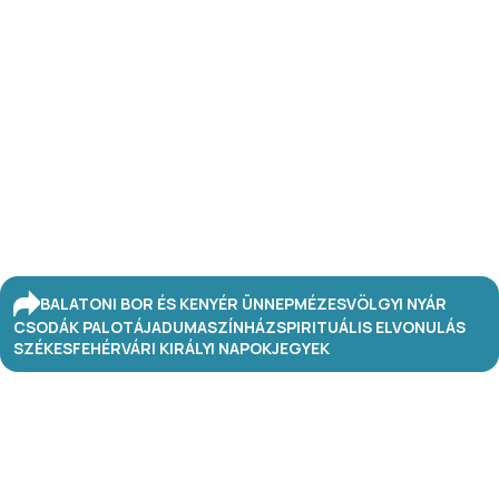
BALATONI BOR ÉS KENYÉR ÜNNEP
MÉZESVÖLGYI NYÁR
CSODÁK PALOTÁJA
DUMASZÍNHÁZ
SPIRITUÁLIS ELVONULÁS
SZÉKESFEHÉRVÁRI KIRÁLYI NAPOK
JEGYEK