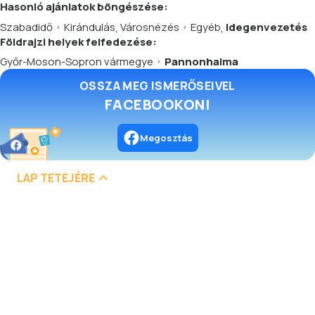
Hasonló
ajánlatok
böngészése:
Szabadidő
Kirándulás
,
Városnézés
Egyéb
,
Idegenvezetés
Földrajzi helyek felfedezése:
Győr-Moson-Sopron vármegye
Pannonhalma
OSSZA MEG ISMERŐSEIVEL
FACEBOOKON!
Megosztás
LAP TETEJÉRE