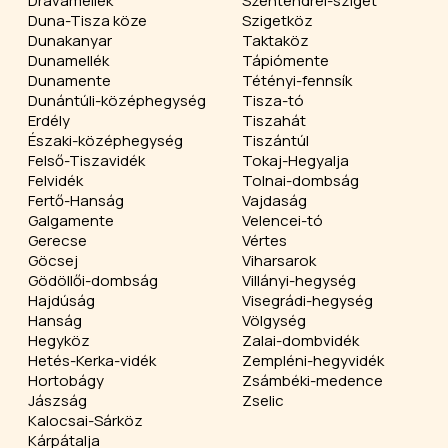
Drávamellék
Szentendrei-sziget
Duna-Tisza köze
Szigetköz
Dunakanyar
Taktaköz
Dunamellék
Tápiómente
Dunamente
Tétényi-fennsík
Dunántúli-középhegység
Tisza-tó
Erdély
Tiszahát
Északi-középhegység
Tiszántúl
Felső-Tiszavidék
Tokaj-Hegyalja
Felvidék
Tolnai-dombság
Fertő-Hanság
Vajdaság
Galgamente
Velencei-tó
Gerecse
Vértes
Göcsej
Viharsarok
Gödöllői-dombság
Villányi-hegység
Hajdúság
Visegrádi-hegység
Hanság
Völgység
Hegyköz
Zalai-dombvidék
Hetés-Kerka-vidék
Zempléni-hegyvidék
Hortobágy
Zsámbéki-medence
Jászság
Zselic
Kalocsai-Sárköz
Kárpátalja