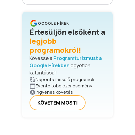
GOOGLE HÍREK
Értesüljön elsőként a
legjobb
programokról!
Kövesse a
Programturizmust a
Google Hírekben
egyetlen
kattintással!
Naponta frissülő programok
Évente több ezer esemény
Ingyenes követés
KÖVETEM MOST!