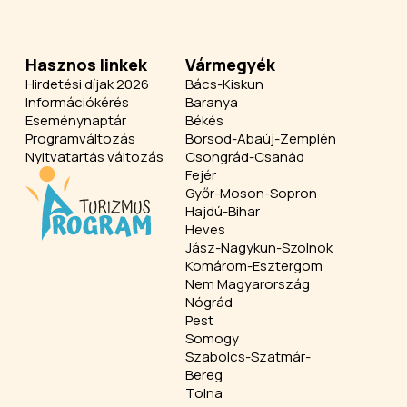
Hasznos linkek
Vármegyék
Hirdetési díjak 2026
Bács-Kiskun
Információkérés
Baranya
Eseménynaptár
Békés
Programváltozás
Borsod-Abaúj-Zemplén
Nyitvatartás változás
Csongrád-Csanád
Fejér
Győr-Moson-Sopron
Hajdú-Bihar
Heves
Jász-Nagykun-Szolnok
Komárom-Esztergom
Nem Magyarország
Nógrád
Pest
Somogy
Szabolcs-Szatmár-
Bereg
Tolna