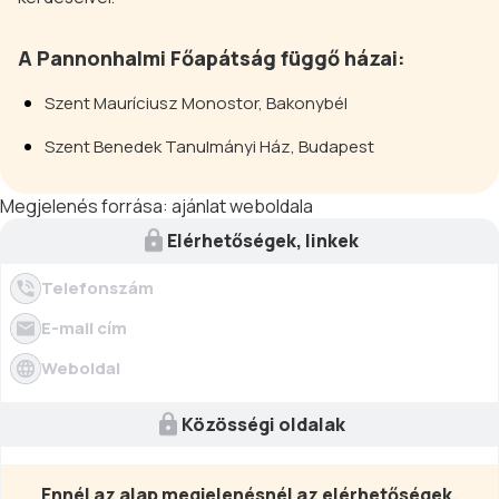
A Pannonhalmi Főapátság függő házai:
Szent Mauríciusz Monostor, Bakonybél
Szent Benedek Tanulmányi Ház, Budapest
Megjelenés forrása:
ajánlat weboldala
Elérhetőségek, linkek
Telefonszám
E-mail cím
Weboldal
Közösségi oldalak
Ennél az alap megjelenésnél az elérhetőségek,