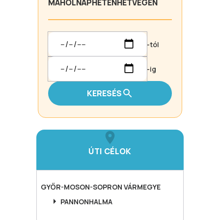
MA
HOLNAP
HÉTEN
HÉTVÉGÉN
-tól
-ig
KERESÉS
ÚTI CÉLOK
GYŐR-MOSON-SOPRON
VÁRMEGYE
PANNONHALMA