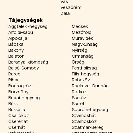
Vas
Veszprém
Zala
Tájegységek
Aggteleki-hegység
Mecsek
Alföldi-kapu
Mezőföld
Alpokalja
Muravidék
Bácska
Nagykunság
Bakony
Nyírség
Balaton
Ormánság
Baranyai-dombság
Őrség
Belső-Somogy
Pesti-síkság
Bereg
Pilis-hegység
Bihar
Rábaköz
Bodrogköz
Ráckevei-Dunaág
Börzsöny
Rétköz
Budai-hegység
Sárköz
Bükk
Sárrét
Bükkalja
Soproni-hegység
Csallóköz
Szamoshát
Cserehát
Szamosköz
Cserhát
Szatmár-Bereg