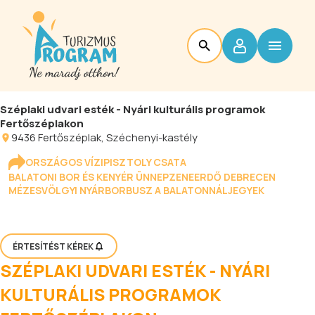
Széplaki udvari esték - Nyári kulturális programok
Fertőszéplakon
9436
Fertőszéplak
, Széchenyi-kastély
ORSZÁGOS VÍZIPISZTOLY CSATA
BALATONI BOR ÉS KENYÉR ÜNNEP
ZENEERDŐ DEBRECEN
MÉZESVÖLGYI NYÁR
BORBUSZ A BALATONNÁL
JEGYEK
ÉRTESÍTÉST KÉREK
SZÉPLAKI UDVARI ESTÉK - NYÁRI
KULTURÁLIS PROGRAMOK