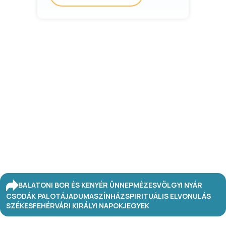
BALATONI BOR ÉS KENYÉR ÜNNEP
MÉZESVÖLGYI NYÁR
CSODÁK PALOTÁJA
DUMASZÍNHÁZ
SPIRITUÁLIS ELVONULÁS
SZÉKESFEHÉRVÁRI KIRÁLYI NAPOK
JEGYEK