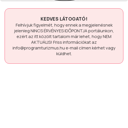
KEDVES LÁTOGATÓ!
Felhívjuk figyelmét, hogy ennek a megjelenésnek
jelenleg
NINCS ÉRVÉNYES IDŐPONTJA
portálunkon,
ezért az itt közölt tartalom már lehet, hogy
NEM
AKTUÁLIS!
Friss információkat az
info@programturizmus.hu
e-mail címen kérhet vagy
küldhet.