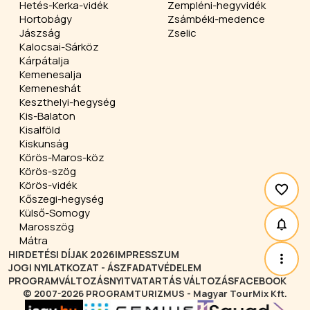
Hetés-Kerka-vidék
Zempléni-hegyvidék
Hortobágy
Zsámbéki-medence
Jászság
Zselic
Kalocsai-Sárköz
Kárpátalja
Kemenesalja
Kemeneshát
Keszthelyi-hegység
Kis-Balaton
Kisalföld
Kiskunság
Körös-Maros-köz
Körös-szög
Körös-vidék
Kőszegi-hegység
Külső-Somogy
Marosszög
Mátra
HIRDETÉSI DÍJAK 2026
IMPRESSZUM
JOGI NYILATKOZAT - ÁSZF
ADATVÉDELEM
PROGRAMVÁLTOZÁS
NYITVATARTÁS VÁLTOZÁS
FACEBOOK
© 2007-2026 PROGRAMTURIZMUS - Magyar TourMix Kft.