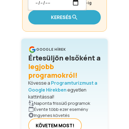
-ig
KERESÉS
GOOGLE HÍREK
Értesüljön elsőként a
legjobb
programokról!
Kövesse a
Programturizmust a
Google Hírekben
egyetlen
kattintással!
Naponta frissülő programok
Évente több ezer esemény
Ingyenes követés
KÖVETEM MOST!