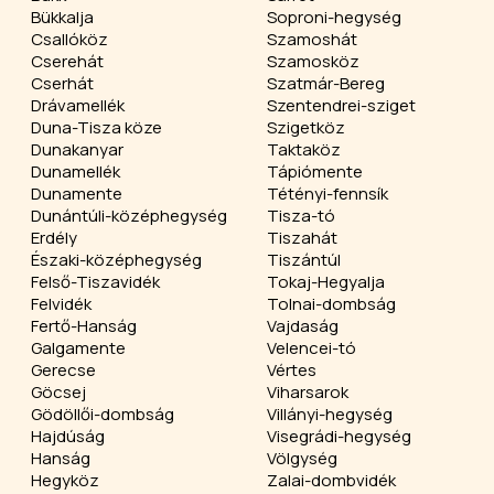
Bükkalja
Soproni-hegység
Csallóköz
Szamoshát
Cserehát
Szamosköz
Cserhát
Szatmár-Bereg
Drávamellék
Szentendrei-sziget
Duna-Tisza köze
Szigetköz
Dunakanyar
Taktaköz
Dunamellék
Tápiómente
Dunamente
Tétényi-fennsík
Dunántúli-középhegység
Tisza-tó
Erdély
Tiszahát
Északi-középhegység
Tiszántúl
Felső-Tiszavidék
Tokaj-Hegyalja
Felvidék
Tolnai-dombság
Fertő-Hanság
Vajdaság
Galgamente
Velencei-tó
Gerecse
Vértes
Göcsej
Viharsarok
Gödöllői-dombság
Villányi-hegység
Hajdúság
Visegrádi-hegység
Hanság
Völgység
Hegyköz
Zalai-dombvidék