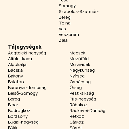
Somogy
Szabolcs-Szatmár-
Bereg
Tolna
Vas
Veszprém
Zala
Tájegységek
Aggteleki-hegység
Mecsek
Alföldi-kapu
Mezőföld
Alpokalja
Muravidék
Bácska
Nagykunság
Bakony
Nyírség
Balaton
Ormánság
Baranyai-dombság
Őrség
Belső-Somogy
Pesti-síkság
Bereg
Pilis-hegység
Bihar
Rábaköz
Bodrogköz
Ráckevei-Dunaág
Börzsöny
Rétköz
Budai-hegység
Sárköz
Bükk
Sárrét