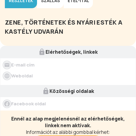
RÉSZLETEK
SZÁLLÁS
ÉTEL-ITAL
ZENE, TÖRTÉNETEK ÉS NYÁRI ESTÉK A
KASTÉLY UDVARÁN
Elérhetőségek, linkek
E-mail cím
Weboldal
Közösségi oldalak
Facebook oldal
Ennél az alap megjelenésnél az elérhetőségek,
linkek nem aktívak.
Információt az alábbi gombbal kérhet: