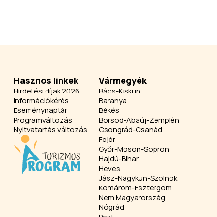
Hasznos linkek
Vármegyék
Hirdetési díjak 2026
Bács-Kiskun
Információkérés
Baranya
Eseménynaptár
Békés
Programváltozás
Borsod-Abaúj-Zemplén
Nyitvatartás változás
Csongrád-Csanád
Fejér
Győr-Moson-Sopron
Hajdú-Bihar
Heves
Jász-Nagykun-Szolnok
Komárom-Esztergom
Nem Magyarország
Nógrád
Pest