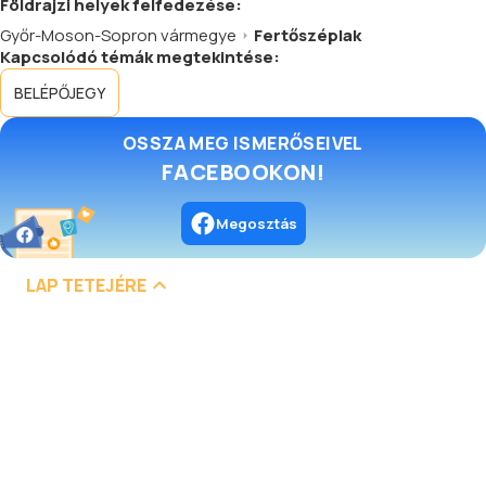
Földrajzi helyek felfedezése:
Győr-Moson-Sopron vármegye
Fertőszéplak
Kapcsolódó témák megtekintése:
BELÉPŐJEGY
OSSZA MEG ISMERŐSEIVEL
FACEBOOKON!
Megosztás
LAP TETEJÉRE