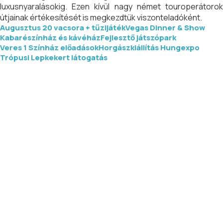
luxusnyaralásokig. Ezen kívül nagy német touroperátorok
útjainak értékesítését is megkezdtük viszonteladóként.
Augusztus 20 vacsora + tűzijáték
Vegas Dinner & Show
Kabarészínház és kávéház
Fejlesztő játszópark
Veres 1 Színház előadások
Horgászkiállítás Hungexpo
Trópusi Lepkekert látogatás