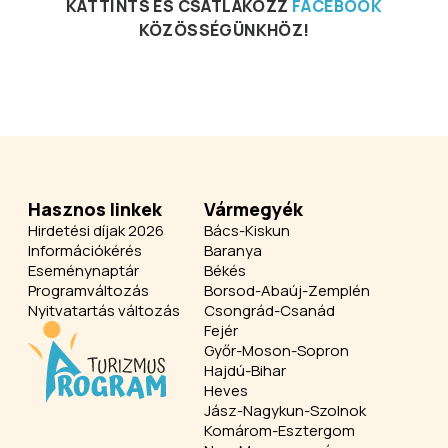
KATTINTS ÉS CSATLAKOZZ
FACEBOOK
KÖZÖSSÉGÜNKHÖZ!
Hasznos linkek
Vármegyék
Hirdetési díjak 2026
Bács-Kiskun
Információkérés
Baranya
Eseménynaptár
Békés
Programváltozás
Borsod-Abaúj-Zemplén
Nyitvatartás változás
Csongrád-Csanád
Fejér
Győr-Moson-Sopron
Hajdú-Bihar
Heves
Jász-Nagykun-Szolnok
Komárom-Esztergom