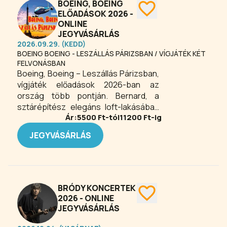
megtalálja a kedvére valót: ünnepi
BOEING, BOEING
műsor, gyermekkoncert,
ELŐADÁSOK 2026 -
ONLINE
nagykoncert, finomságok és játékok
JEGYVÁSÁRLÁS
várnak rád!
2026.09.29. (KEDD)
BOEING BOEING - LESZÁLLÁS PÁRIZSBAN / VÍGJÁTÉK KÉT
FELVONÁSBAN
Boeing, Boeing – Leszállás Párizsban,
vígjáték előadások 2026-ban az
ország több pontján. Bernard, a
sztárépítész elegáns loft-lakásában
Ár:
5500
Ft-tól
11200
Ft-ig
éli gondtalan életét. Ha kinéz az
ablakon, Párizsra lát. Ha vacsorázna, a
JEGYVÁSÁRLÁS
házvezetőnő viszi otthon a
nemzetközi konyhát. Ha
menyasszonya megérkezik,
mámorosan szeretik egymást. Ha
másik menyasszonya érkezik meg,
BRÓDY KONCERTEK
vele is mámorosan szeretik egymást.
2026 - ONLINE
Ha a harmadik, vele is. Mert minden
JEGYVÁSÁRLÁS
normális, modern férfinak három