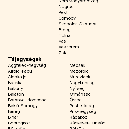
Nem Magyarország
Nógrád
Pest
Somogy
Szabolcs-Szatmár-
Bereg
Tolna
Vas
Veszprém
Zala
Tájegységek
Aggteleki-hegység
Mecsek
Alföldi-kapu
Mezőföld
Alpokalja
Muravidék
Bácska
Nagykunság
Bakony
Nyírség
Balaton
Ormánság
Baranyai-dombság
Őrség
Belső-Somogy
Pesti-síkság
Bereg
Pilis-hegység
Bihar
Rábaköz
Bodrogköz
Ráckevei-Dunaág
Börzsöny
Rétköz