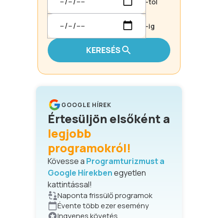
-tól
-ig
KERESÉS
GOOGLE HÍREK
Értesüljön elsőként a
legjobb
programokról!
Kövesse a
Programturizmust a
Google Hírekben
egyetlen
kattintással!
Naponta frissülő programok
Évente több ezer esemény
Ingyenes követés