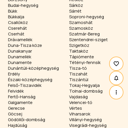
Budai-hegység
Sárköz
Bükk
Sárrét
Bükkalja
Soproni-hegység
Csallóköz
Szamoshát
Cserehát
Szamosköz
Cserhát
Szatmár-Bereg
Drávamellék
Szentendrei-sziget
Duna-Tisza köze
Szigetköz
Dunakanyar
Taktaköz
Dunamellék
Tápiómente
Dunamente
Tétényi-fennsík
Dunántúli-középhegység
Tisza-tó
Erdély
Tiszahát
Északi-középhegység
Tiszántúl
Felső-Tiszavidék
Tokaj-Hegyalja
Felvidék
Tolnai-dombság
Fertő-Hanság
Vajdaság
Galgamente
Velencei-tó
Gerecse
Vértes
Göcsej
Viharsarok
Gödöllői-dombság
Villányi-hegység
Hajdúság
Visegrádi-hegység