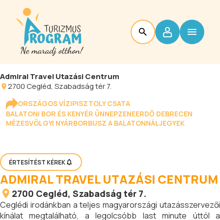
Admiral Travel Utazási Centrum
2700
Cegléd
, Szabadság tér 7.
ORSZÁGOS VÍZIPISZTOLY CSATA
BALATONI BOR ÉS KENYÉR ÜNNEP
ZENEERDŐ DEBRECEN
MÉZESVÖLGYI NYÁR
BORBUSZ A BALATONNÁL
JEGYEK
ÉRTESÍTÉST KÉREK
ADMIRAL TRAVEL UTAZÁSI CENTRUM
2700
Cegléd
, Szabadság tér 7.
Ceglédi irodánkban a teljes magyarországi utazásszervezői
kínálat megtalálható, a legolcsóbb last minute úttól a