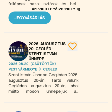
fellépnek hazai sztárok és helyi
Ár:
3900
Ft-tól
26990
Ft-ig
kedvencek is.
JEGYVÁSÁRLÁS
2026. AUGUSZTUS
20. CEGLÉD -
SZENT ISTVÁN
ÜNNEPE
2026.08.20. (CSÜTÖRTÖK)
PEST VÁRMEGYE
CEGLÉD
Szent István Ünnepe Cegléden 2026.
augusztus 20-án. Tarts velünk
Cegléden augusztus 20-án, ahol
méltó módon ünnepeljük az
államalapítást – hagyomány, kultúra és
szórakozás egy helyen! Az egész
napos programban minden korosztály