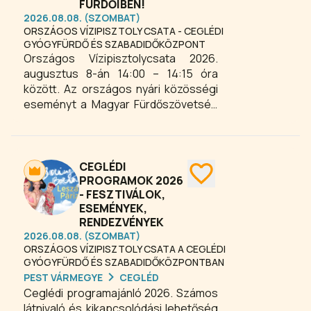
FÜRDŐIBEN!
2026.08.08. (SZOMBAT)
ORSZÁGOS VÍZIPISZTOLY CSATA - CEGLÉDI
GYÓGYFÜRDŐ ÉS SZABADIDŐKÖZPONT
Országos Vízipisztolycsata 2026.
augusztus 8-án 14:00 – 14:15 óra
között. Az országos nyári közösségi
eseményt a Magyar Fürdőszövetség
hívta életre. A kezdeményezés
lényege, hogy az ország számos
strandján és fürdőjében ugyanabban
az időpontban rendeznek
CEGLÉDI
vízipisztolycsatát, amelynek célja egy
PROGRAMOK 2026
- FESZTIVÁLOK,
országos rekord felállítása, illetve a
ESEMÉNYEK,
családok közös szórakoztatása.
RENDEZVÉNYEK
Esőnap: augusztus 15. 14:00 – 14:15
2026.08.08. (SZOMBAT)
óra.
ORSZÁGOS VÍZIPISZTOLY CSATA A CEGLÉDI
GYÓGYFÜRDŐ ÉS SZABADIDŐKÖZPONTBAN
PEST VÁRMEGYE
CEGLÉD
Ceglédi programajánló 2026. Számos
látnivaló és kikapcsolódási lehetőség