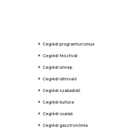
Ceglédi
programturizmus
Ceglédi
fesztivál
Ceglédi
ünnep
Ceglédi
látnivaló
Ceglédi
szabadidő
Ceglédi
kultúra
Ceglédi
család
Ceglédi
gasztronómia