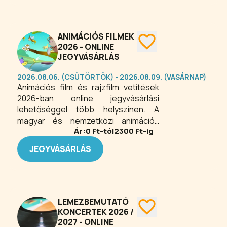
ANIMÁCIÓS FILMEK
2026 - ONLINE
JEGYVÁSÁRLÁS
2026.08.06. (CSÜTÖRTÖK) - 2026.08.09. (VASÁRNAP)
Animációs film és rajzfilm vetítések
2026-ban online jegyvásárlási
lehetőséggel több helyszínen. A
magyar és nemzetközi animációs
Ár:
0
Ft-tól
2300
Ft-ig
filmek egyaránt szerepelnek a hazai
mozik kínálatában. Felnőtteknek vagy
JEGYVÁSÁRLÁS
gyerekeknek szóló alkotásokból
választhat az érdeklődő.
LEMEZBEMUTATÓ
KONCERTEK 2026 /
2027 - ONLINE