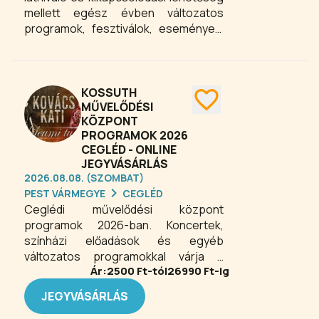
mellett egész évben változatos
programok, fesztiválok, események,
rendezvények várják a helyi
lakosságot és a városba érkező
vendégeket.
KOSSUTH
MŰVELŐDÉSI
KÖZPONT
PROGRAMOK 2026
CEGLÉD - ONLINE
JEGYVÁSÁRLÁS
2026.08.08. (SZOMBAT)
PEST VÁRMEGYE
CEGLÉD
Ceglédi művelődési központ
programok 2026-ban. Koncertek,
színházi előadások és egyéb
változatos programokkal várja a
Ár:
2500
Ft-tól
26990
Ft-ig
látogatókat az intézmény.
JEGYVÁSÁRLÁS