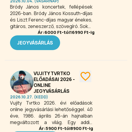
2026.10.04. (VASÁRNAP)
menyasszony az ideális, csak
Bródy János koncertek, fellépések
légiutas-kísérők legyenek, és
2026-ban. Bródy János Kossuth-díjas
menetrend szerint elkerüljék
és Liszt Ferenc-díjas magyar énekes,
egymást. Amikor beállít a régi
gitáros, zeneszerző, szövegíró. Sokat
iskolatárs, hogy apró szívességet
Ár:
6000
Ft-tól
16990
Ft-ig
tett annak elfogadtatásáért, hogy a
kérjen, ő is elámul az irigylésre méltó
beatmuzsika nyelve lehet magyar is. A
és tökéletes rendszeren. Persze
JEGYVÁSÁRLÁS
hatvanas évek beatkultúrájának egyik
egyetlen apró hiba is végzetes. Kettő
sztárja, szószólója. Munkásságában
még rosszabb, vicces. Ez az este a
jelentős helyet foglalnak el a színpadi
harmadik hibával kezdődik...
művek, amelyekben szövegíróként
működött közre.
VUJITY TVRTKO
ELŐADÁSAI 2026 -
ONLINE
JEGYVÁSÁRLÁS
2026.10.27. (KEDD)
Vujity Tvrtko 2026. évi előadások
online jegyvásárlási lehetőséggel. 40
éve, 1986. április 26-án hajnalban
megváltozott a világ. Egy addig
Ár:
5900
Ft-tól
8900
Ft-ig
teljesen ismeretlen kisváros,