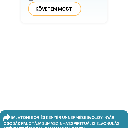
KÖVETEM MOST!
BALATONI BOR ÉS KENYÉR ÜNNEP
MÉZESVÖLGYI NYÁR
CSODÁK PALOTÁJA
DUMASZÍNHÁZ
SPIRITUÁLIS ELVONULÁS