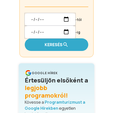
-tól
-ig
KERESÉS
GOOGLE HÍREK
Értesüljön elsőként a
legjobb
programokról!
Kövesse a
Programturizmust a
Google Hírekben
egyetlen