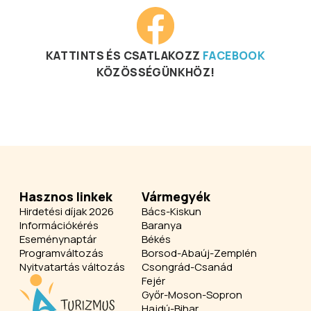
KATTINTS ÉS CSATLAKOZZ
FACEBOOK
KÖZÖSSÉGÜNKHÖZ!
Hasznos linkek
Vármegyék
Hirdetési díjak 2026
Bács-Kiskun
Információkérés
Baranya
Eseménynaptár
Békés
Programváltozás
Borsod-Abaúj-Zemplén
Nyitvatartás változás
Csongrád-Csanád
Fejér
Győr-Moson-Sopron
Hajdú-Bihar