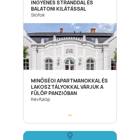
INGYENES STRANDDAL ÉS
BALATONI KILÁTÁSSAL
Siófok
MINŐSÉGI APARTMANOKKAL ÉS
LAKOSZTÁLYOKKAL VÁRJUK A
FÜLÖP PANZIÓBAN
Révfülöp