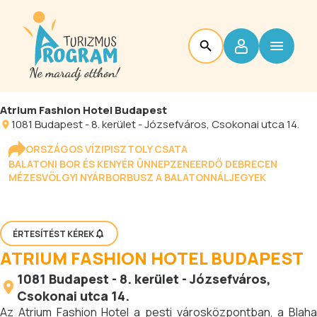
Atrium Fashion Hotel Budapest
1081
Budapest
-
8. kerület - Józsefváros
, Csokonai utca 14.
ORSZÁGOS VÍZIPISZTOLY CSATA
BALATONI BOR ÉS KENYÉR ÜNNEP
ZENEERDŐ DEBRECEN
MÉZESVÖLGYI NYÁR
BORBUSZ A BALATONNÁL
JEGYEK
ÉRTESÍTÉST KÉREK
ATRIUM FASHION HOTEL BUDAPEST
1081
Budapest
-
8. kerület - Józsefváros
,
Csokonai utca 14.
Az Atrium Fashion Hotel a pesti városközpontban, a Blaha