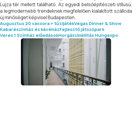
Lujza tér mellett található. Az egyedi belsőépítészeti stílusú,
a legmodernebb trendeknek megfelelően kialakított szálloda
új minőséget képvisel Budapesten.
Augusztus 20 vacsora + tűzijáték
Vegas Dinner & Show
Kabarészínház és kávéház
Fejlesztő játszópark
Veres 1 Színház előadások
Horgászkiállítás Hungexpo