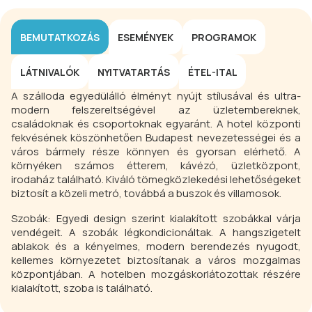
BEMUTATKOZÁS
ESEMÉNYEK
PROGRAMOK
LÁTNIVALÓK
NYITVATARTÁS
ÉTEL-ITAL
A szálloda egyedülálló élményt nyújt stílusával és ultra-
modern felszereltségével az üzletembereknek,
családoknak és csoportoknak egyaránt. A hotel központi
fekvésének köszönhetően Budapest nevezetességei és a
város bármely része könnyen és gyorsan elérhető. A
környéken számos étterem, kávézó, üzletközpont,
irodaház található. Kiváló tömegközlekedési lehetőségeket
biztosít a közeli metró, továbbá a buszok és villamosok.
Szobák: Egyedi design szerint kialakított szobákkal várja
vendégeit. A szobák légkondicionáltak. A hangszigetelt
ablakok és a kényelmes, modern berendezés nyugodt,
kellemes környezetet biztosítanak a város mozgalmas
központjában. A hotelben mozgáskorlátozottak részére
kialakított, szoba is található.