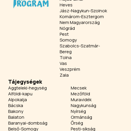
Heves
Jász-Nagykun-Szolnok
Komárom-Esztergom
Nem Magyarország
Nógrád
Pest
Somogy
Szabolcs-Szatmár-
Bereg
Tolna
Vas
Veszprém
Zala
Tájegységek
Aggteleki-hegység
Mecsek
Alföldi-kapu
Mezőföld
Alpokalja
Muravidék
Bácska
Nagykunság
Bakony
Nyírség
Balaton
Ormánság
Baranyai-dombság
Őrség
Belső-Somogy
Pesti-síkság