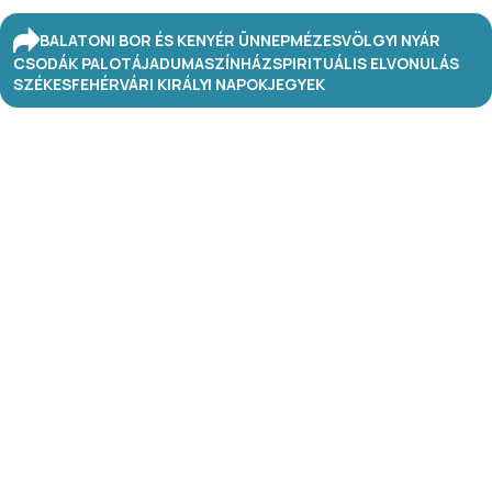
BALATONI BOR ÉS KENYÉR ÜNNEP
MÉZESVÖLGYI NYÁR
CSODÁK PALOTÁJA
DUMASZÍNHÁZ
SPIRITUÁLIS ELVONULÁS
SZÉKESFEHÉRVÁRI KIRÁLYI NAPOK
JEGYEK