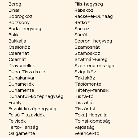
Bereg
Pilis-hegység
Bihar
Rábaköz
Bodrogköz
Ráckevei-Dunaág
Börzsöny
Rétköz
Budai-hegység
Sárköz
Bükk
Sárrét
Bükkalja
Soproni-hegység
Csallóköz
Szamoshát
Cserehát
Szamosköz
Cserhát
Szatmár-Bereg
Drávamellék
Szentendrei-sziget
Duna-Tisza köze
Szigetköz
Dunakanyar
Taktaköz
Dunamellék
Tápiómente
Dunamente
Tétényi-fennsík
Dunántúli-középhegység
Tisza-tó
Erdély
Tiszahát
Északi-középhegység
Tiszántúl
Felső-Tiszavidék
Tokaj-Hegyalja
Felvidék
Tolnai-dombság
Fertő-Hanság
Vajdaság
Galgamente
Velencei-tó