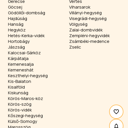
Gerecse
Vértes
Göcsej
Viharsarok
Gödöllői-dombság
Villányi-hegység
Hajdúság
Visegrádi-hegység
Hanság
Völgység
Hegyköz
Zalai-dombvidék
Hetés-Kerka-vidék
Zempléni-hegyvidék
Hortobágy
Zsámbéki-medence
Jászság
Zselic
Kalocsai-Sárköz
Kárpátalja
Kemenesalja
Kemeneshát
Keszthelyi-hegység
Kis-Balaton
Kisalföld
Kiskunság
Körös-Maros-köz
Körös-szög
Körös-vidék
Kőszegi-hegység
Külső-Somogy
Marosszög