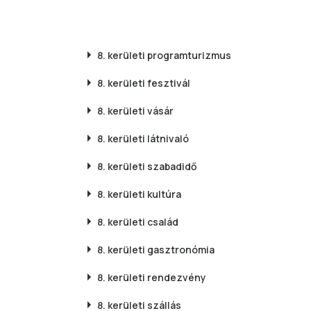
8. kerületi
programturizmus
8. kerületi
fesztivál
8. kerületi
vásár
8. kerületi
látnivaló
8. kerületi
szabadidő
8. kerületi
kultúra
8. kerületi
család
8. kerületi
gasztronómia
8. kerületi
rendezvény
8. kerületi
szállás