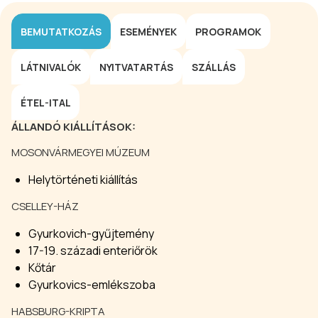
BEMUTATKOZÁS
ESEMÉNYEK
PROGRAMOK
LÁTNIVALÓK
NYITVATARTÁS
SZÁLLÁS
ÉTEL-ITAL
ÁLLANDÓ KIÁLLÍTÁSOK
:
MOSONVÁRMEGYEI MÚZEUM
Helytörténeti kiállítás
CSELLEY-HÁZ
Gyurkovich-gyűjtemény
17-19. századi enteriőrök
Kőtár
Gyurkovics-emlékszoba
HABSBURG-KRIPTA