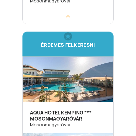
Mosonmagyaróvár
ÉRDEMES FELKERESNI
AQUA HOTEL KEMPING ***
MOSONMAGYARÓVÁR
Mosonmagyaróvár