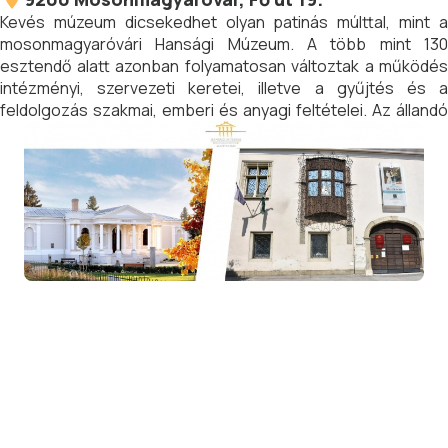
Kevés múzeum dicsekedhet olyan patinás múlttal, mint a
mosonmagyaróvári Hansági Múzeum. A több mint 130
esztendő alatt azonban folyamatosan változtak a működés
intézményi, szervezeti keretei, illetve a gyűjtés és a
feldolgozás szakmai, emberi és anyagi feltételei. Az állandó
átalakulás révén — néha ellenére — a múzeum egyre inkább
betölti hivatását: a város és az egykori vármegye kulturális
örökségének legteljesebb gyűjteménye, amely egyszerre
szolgálja az itt élők identitását és a történelmi megismerést.