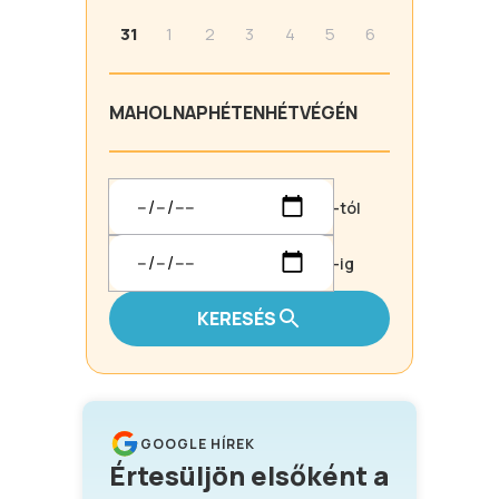
31
1
2
3
4
5
6
MA
HOLNAP
HÉTEN
HÉTVÉGÉN
-tól
-ig
KERESÉS
GOOGLE HÍREK
Értesüljön elsőként a