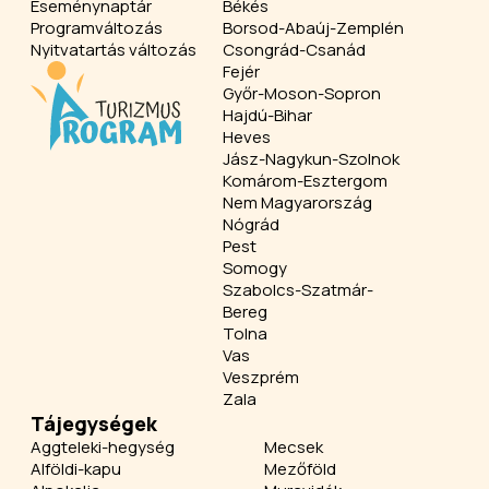
Eseménynaptár
Békés
Programváltozás
Borsod-Abaúj-Zemplén
Nyitvatartás változás
Csongrád-Csanád
Fejér
Győr-Moson-Sopron
Hajdú-Bihar
Heves
Jász-Nagykun-Szolnok
Komárom-Esztergom
Nem Magyarország
Nógrád
Pest
Somogy
Szabolcs-Szatmár-
Bereg
Tolna
Vas
Veszprém
Zala
Tájegységek
Aggteleki-hegység
Mecsek
Alföldi-kapu
Mezőföld