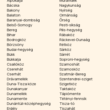
Alpokalja
Muravidék
Bácska
Nagykunság
Bakony
Nyírség
Balaton
Ormánság
Baranyai-dombság
Őrség
Belső-Somogy
Pesti-síkság
Bereg
Pilis-hegység
Bihar
Rábaköz
Bodrogköz
Ráckevei-Dunaág
Börzsöny
Rétköz
Budai-hegység
Sárköz
Bükk
Sárrét
Bükkalja
Soproni-hegység
Csallóköz
Szamoshát
Cserehát
Szamosköz
Cserhát
Szatmár-Bereg
Drávamellék
Szentendrei-sziget
Duna-Tisza köze
Szigetköz
Dunakanyar
Taktaköz
Dunamellék
Tápiómente
Dunamente
Tétényi-fennsík
Dunántúli-középhegység
Tisza-tó
Erdély
Tiszahát