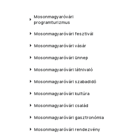
Mosonmagyaróvári
programturizmus
Mosonmagyaróvári
fesztivál
Mosonmagyaróvári
vásár
Mosonmagyaróvári
ünnep
Mosonmagyaróvári
látnivaló
Mosonmagyaróvári
szabadidő
Mosonmagyaróvári
kultúra
Mosonmagyaróvári
család
Mosonmagyaróvári
gasztronómia
Mosonmagyaróvári
rendezvény