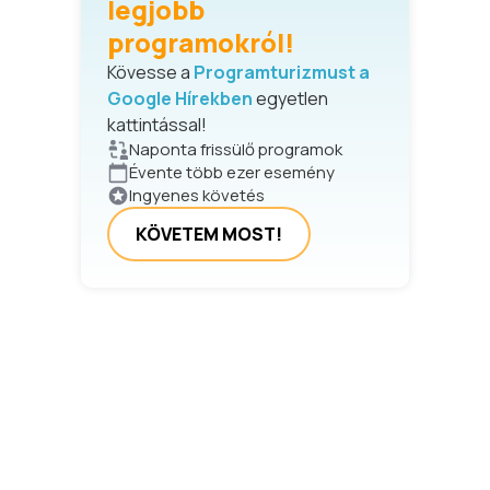
legjobb
programokról!
Kövesse a
Programturizmust a
Google Hírekben
egyetlen
kattintással!
Naponta frissülő programok
Évente több ezer esemény
Ingyenes követés
KÖVETEM MOST!