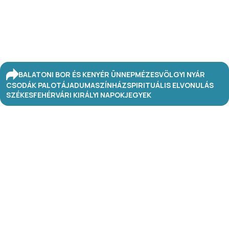
BALATONI BOR ÉS KENYÉR ÜNNEP
MÉZESVÖLGYI NYÁR
CSODÁK PALOTÁJA
DUMASZÍNHÁZ
SPIRITUÁLIS ELVONULÁS
SZÉKESFEHÉRVÁRI KIRÁLYI NAPOK
JEGYEK