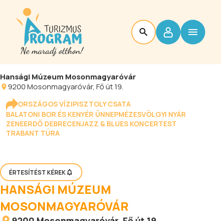
Hansági Múzeum Mosonmagyaróvár
9200
Mosonmagyaróvár
, Fő út 19.
ORSZÁGOS VÍZIPISZTOLY CSATA
BALATONI BOR ÉS KENYÉR ÜNNEP
MÉZESVÖLGYI NYÁR
ZENEERDŐ DEBRECEN
JAZZ & BLUES KONCERTEST
TRABANT TÚRA
ÉRTESÍTÉST KÉREK
HANSÁGI MÚZEUM
MOSONMAGYARÓVÁR
9200
Mosonmagyaróvár
, Fő út 19.