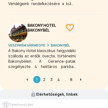
Vendégeink rendelkezésére a külön
igénybe vehetik.
bejárattal rendelkező légkondicionált
padlástér áll. Szálláshelyünk egész
évben várja kedves vendégeinket.
Ideális családoknak, baráti
BAKONY HOTEL
társaságoknak.
BAKONYBÉL
VESZPRÉM VÁRMEGYE
BAKONYBÉL
A Bakony Hotel klasszikus hegyvidéki
szálloda az erdők övezte, történelmi
Bakonybélen. A Gerence-patak
szegélyezte 4 hektáros parkban
hatalmas fenyők és medvehagyma
ligetek veszik körül a kétszintes
1
2
3
4
...
8
épületet. A kivételesen tiszta
levegőjű település
tömegközlekedéssel is könnyedén
Elérhetőségek, linkek
elérhető. Éttermünk kínálatában
kiemelt szerepet kapnak a vidéki ízek,
Telefonszám