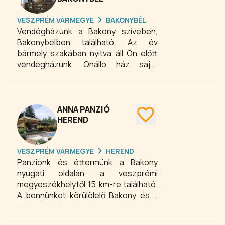
lehetőséget biztosít a kemence
VESZPRÉM VÁRMEGYE
BAKONYBÉL
kipróbálásához, helyet ad a közös
Vendégházunk a Bakony szívében,
étkezéseknek és együttléteknek az
Bakonybélben található. Az év
árnyas erdő lombjai alatt. A
bármely szakában nyitva áll Ön előtt
napozóterasz a zöld wellness
vendégházunk. Önálló ház saját
élményét biztosítja nyugágyainkon.
udvarral, amelyben 3 különálló
apartman található, melyek szükség
esetén összenyithatóak. Összesen 11
fő részére áll rendelkezésre hely, de
ANNA PANZIÓ
szükség esetén természetesen
HEREND
pótágyakat is tudunk biztosítani.
Mindhárom apartman teljesen
VESZPRÉM VÁRMEGYE
HEREND
bútorozott, színes TV, jól felszerelt
Panziónk és éttermünk a Bakony
konyha, valamint zuhanyzós
nyugati oldalán, a veszprémi
fürdőszobával van ellátva.
megyeszékhelytől 15 km-re található.
A bennünket körülölelő Bakony és a
Balaton-felvidék számos remek
helyszínt kínál hosszabb-rövidebb