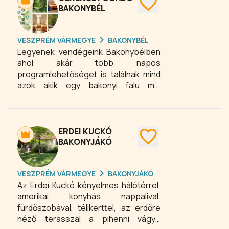
BAKONYBÉL
VESZPRÉM VÁRMEGYE
BAKONYBÉL
Legyenek vendégeink Bakonybélben
ahol akár több napos
programlehetőséget is találnak mind
azok akik egy bakonyi falu mai
életével, vagy ezer éves múltjára
visszatekintve régi idők üzeneteivel
szeretnének megismerkedni. A
túrázni vágyók számtalan kiépített
ERDEI KUCKÓ
turista útvonalon indulhatnak útnak,
BAKONYJÁKÓ
hogy felfedezzék a Magas Bakony
vadregényes tájainak szépségeit,
VESZPRÉM VÁRMEGYE
BAKONYJÁKÓ
geológiai értékeit.
Az Erdei Kuckó kényelmes hálótérrel,
amerikai konyhás nappalival,
fürdőszobával, télikerttel, az erdőre
néző terasszal a pihenni vágyó