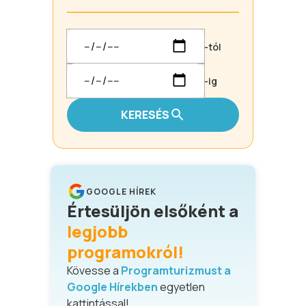
-tól
-ig
KERESÉS
GOOGLE HÍREK
Értesüljön elsőként a
legjobb
programokról!
Kövesse a
Programturizmust a
Google Hírekben
egyetlen
kattintással!