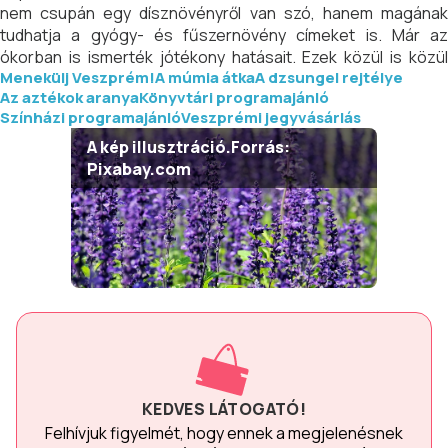
nem csupán egy dísznövényről van szó, hanem magának
tudhatja a gyógy- és fűszernövény címeket is. Már az
ókorban is ismerték jótékony hatásait. Ezek közül is közül
Menekülj Veszprém!
A múmia átka
A dzsungel rejtélye
figyelemre méltó, hogy immunerősítő, gyulladáscsökkentő,
Az aztékok aranya
Könyvtári programajánló
antibakteriális hatása miatt erősíti az immunrendszert. A
Színházi programajánló
Veszprémi jegyvásárlás
levendula ültetvényeken megismerkedhet a nővényekkel, a
levendulából készült termékekkel. A Mészi Portán lehetőség
A kép illusztráció.Forrás:
van állatsimogatásra, mezítlábas ösvény kipróbálására, részt
Pixabay.com
tudsz venni szedd magad szüreteken is.
KEDVES LÁTOGATÓ!
Felhívjuk figyelmét, hogy ennek a megjelenésnek