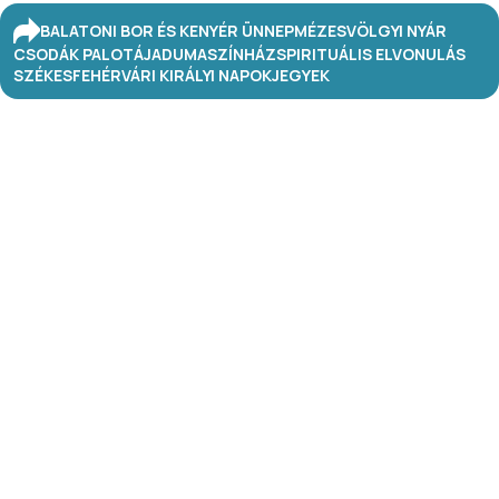
BALATONI BOR ÉS KENYÉR ÜNNEP
MÉZESVÖLGYI NYÁR
CSODÁK PALOTÁJA
DUMASZÍNHÁZ
SPIRITUÁLIS ELVONULÁS
SZÉKESFEHÉRVÁRI KIRÁLYI NAPOK
JEGYEK