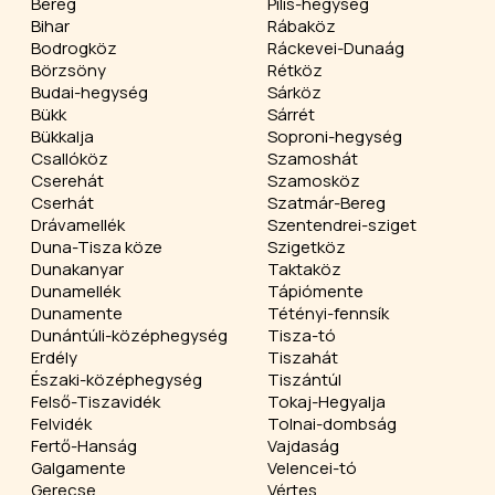
Bereg
Pilis-hegység
Bihar
Rábaköz
Bodrogköz
Ráckevei-Dunaág
Börzsöny
Rétköz
Budai-hegység
Sárköz
Bükk
Sárrét
Bükkalja
Soproni-hegység
Csallóköz
Szamoshát
Cserehát
Szamosköz
Cserhát
Szatmár-Bereg
Drávamellék
Szentendrei-sziget
Duna-Tisza köze
Szigetköz
Dunakanyar
Taktaköz
Dunamellék
Tápiómente
Dunamente
Tétényi-fennsík
Dunántúli-középhegység
Tisza-tó
Erdély
Tiszahát
Északi-középhegység
Tiszántúl
Felső-Tiszavidék
Tokaj-Hegyalja
Felvidék
Tolnai-dombság
Fertő-Hanság
Vajdaság
Galgamente
Velencei-tó
Gerecse
Vértes