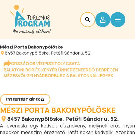
Mészi Porta Bakonypölöske
8457
Bakonypölöske
, Petőfi Sándor u. 52.
ORSZÁGOS VÍZIPISZTOLY CSATA
BALATONI BOR ÉS KENYÉR ÜNNEP
ZENEERDŐ DEBRECEN
MÉZESVÖLGYI NYÁR
BORBUSZ A BALATONNÁL
JEGYEK
ÉRTESÍTÉST KÉREK
MÉSZI PORTA BAKONYPÖLÖSKE
8457
Bakonypölöske
, Petőfi Sándor u. 52.
A levendula egy kedvelt dísznövény, melynek erős, nyári
napokon messziről érezhető illatát sokan kedvelik. Azonban