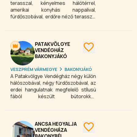
terasszal, kényelmes hálótérrel,
patak.
amerikai konyhás nappalival,
fürdőszobával, erdőre néző terasszal
várja a pihenni vágyó vendégeket. A
privát lakosztály felszereltsége:
felszerelt konyha, étkezősarok,
szekrények, fotel, franciaágy, finn
PATAKVÖLGYE
szauna és pezsgőfürdő. A ház
VENDÉGHÁZ
BAKONYJÁKÓ
maximum 2 főre foglalható.
VESZPRÉM VÁRMEGYE
BAKONYJÁKÓ
A Patakvölgye Vendégház négy külön
hálószobával, négy fürdőszobával, az
erdei hangulatnak megfelelő stílusú
fából készült bútorokkal,
hűtőszekrénnyel is felszerelt
teasarokkal várja a vendégeket. A
fedett teraszon került elhelyezésre a
panorámaszaunánk, amiben pihenve
ANCSA HEGYALJA
gyönyörködhetünk az itt csörgedező
VENDÉGHÁZA
BAKONYBÉL
patak völgyében. A terasz továbbá