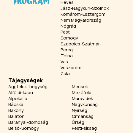
Heves
Jász-Nagykun-Szolnok
Komárom-Esztergom
Nem Magyarország
Nógrád
Pest
Somogy
Szabolcs-Szatmár-
Bereg
Tolna
Vas
Veszprém
Zala
Tájegységek
Aggteleki-hegység
Mecsek
Alföldi-kapu
Mezőföld
Alpokalja
Muravidék
Bácska
Nagykunság
Bakony
Nyírség
Balaton
Ormánság
Baranyai-dombság
Őrség
Belső-Somogy
Pesti-síkság