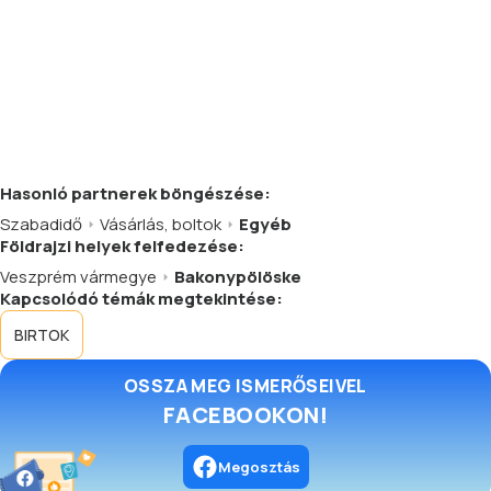
Hasonló
partnerek
böngészése:
Szabadidő
Vásárlás, boltok
Egyéb
Földrajzi helyek felfedezése:
Veszprém vármegye
Bakonypölöske
Kapcsolódó témák megtekintése:
BIRTOK
OSSZA MEG ISMERŐSEIVEL
FACEBOOKON!
Megosztás