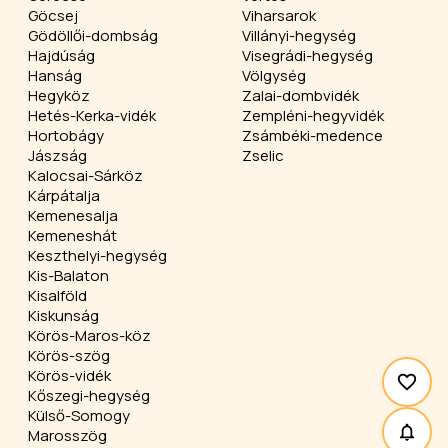
Göcsej
Viharsarok
Gödöllői-dombság
Villányi-hegység
Hajdúság
Visegrádi-hegység
Hanság
Völgység
Hegyköz
Zalai-dombvidék
Hetés-Kerka-vidék
Zempléni-hegyvidék
Hortobágy
Zsámbéki-medence
Jászság
Zselic
Kalocsai-Sárköz
Kárpátalja
Kemenesalja
Kemeneshát
Keszthelyi-hegység
Kis-Balaton
Kisalföld
Kiskunság
Körös-Maros-köz
Körös-szög
Körös-vidék
Kőszegi-hegység
Külső-Somogy
Marosszög