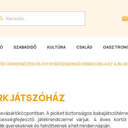
LÓ
SZABADIDŐ
KULTÚRA
CSALÁD
GASZTRONÓ
YÉR ÜNNEP
MÉZESVÖLGYI NYÁR
ZENEERDŐ DEBRECEN
JAZZ & BLU
RK JÁTSZÓHÁZ
Bevásárlóközpontban. A piciket biztonságos babajátszótérr
sségfejlesztő játékrendszerrel várjuk. 4 éves kortól
lik gyerekeknek és felnőtteknek a hét minden napján.