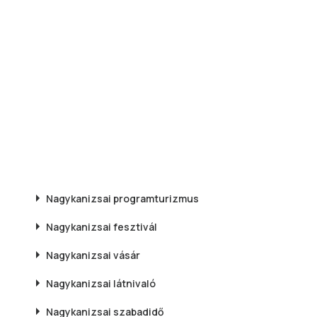
Nagykanizsai
programturizmus
Nagykanizsai
fesztivál
Nagykanizsai
vásár
Nagykanizsai
látnivaló
Nagykanizsai
szabadidő