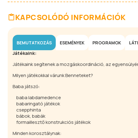
KAPCSOLÓDÓ INFORMÁCIÓK
BEMUTATKOZÁS
ESEMÉNYEK
PROGRAMOK
LÁT
Játékaink:
Játékaink segítenek a mozgáskoordináció, az egyensúlyé
Milyen játékokkal várunk Benneteket?
Baba játszó:
baba labdamedence
babaringató játékok
csepphinta
bábok, babák
formaillesztő konstrukciós játékok
Minden korosztálynak: