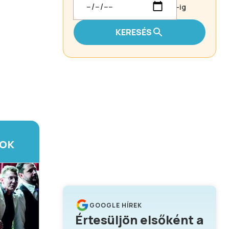
-ig
KERESÉS
TOK
GOOGLE HÍREK
Értesüljön elsőként a