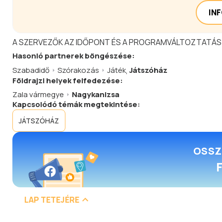
IN
A SZERVEZŐK AZ IDŐPONT ÉS A PROGRAMVÁLTOZTATÁS
Hasonló
partnerek
böngészése:
Szabadidő
Szórakozás
Játék
,
Játszóház
Földrajzi helyek felfedezése:
Zala vármegye
Nagykanizsa
Kapcsolódó témák megtekintése:
JÁTSZÓHÁZ
OSSZ
LAP TETEJÉRE