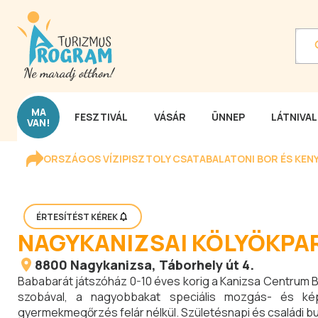
MA
FESZTIVÁL
VÁSÁR
ÜNNEP
LÁTNIVA
VAN!
ORSZÁGOS VÍZIPISZTOLY CSATA
BALATONI BOR ÉS KEN
ÉRTESÍTÉST KÉREK
NAGYKANIZSAI KÖLYÖKPA
8800
Nagykanizsa
, Táborhely út 4.
Bababarát játszóház 0-10 éves korig a Kanizsa Centrum 
szobával, a nagyobbakat speciális mozgás- és képe
gyermekmegőrzés felár nélkül. Születésnapi és családi bu