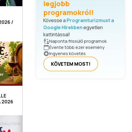
legjobb
programokról!
Kövesse a
Programturizmust a
026 /
Google Hírekben
egyetlen
kattintással!
Naponta frissülő programok
Évente több ezer esemény
Ingyenes követés
KÖVETEM MOST!
LLE
 2026