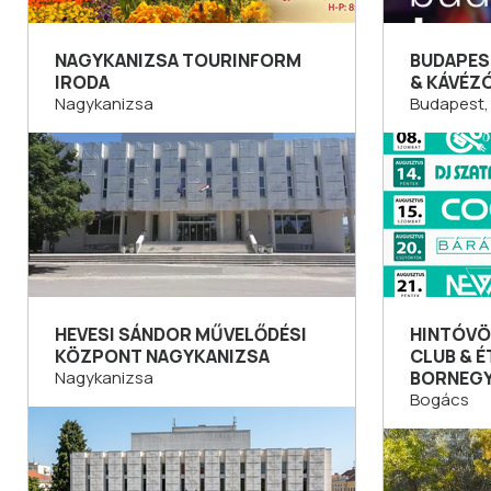
NAGYKANIZSA TOURINFORM
BUDAPES
IRODA
& KÁVÉZ
Nagykanizsa
Budapest, 
HEVESI SÁNDOR MŰVELŐDÉSI
HINTÓVÖ
KÖZPONT NAGYKANIZSA
CLUB & 
Nagykanizsa
BORNEG
Bogács