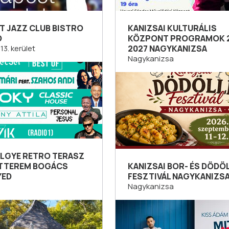
T JAZZ CLUB BISTRO
KANIZSAI KULTURÁLIS
Ó
KÖZPONT PROGRAMOK 2
13. kerület
2027 NAGYKANIZSA
Nagykanizsa
LGYE RETRO TERASZ
ÉTTEREM BOGÁCS
KANIZSAI BOR- ÉS DÖDÖ
YED
FESZTIVÁL NAGYKANIZSA
Nagykanizsa