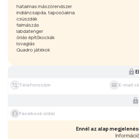
hatalmas mászórendszer
indiáncsapda, taposóakna
csúszdák
falmászás
labdatenger
óriás építőkockák
lovaglás
Quadro játékok
E
Telefonszám
E-mail c
Facebook oldal
Ennél az alap megjelenés
Információ