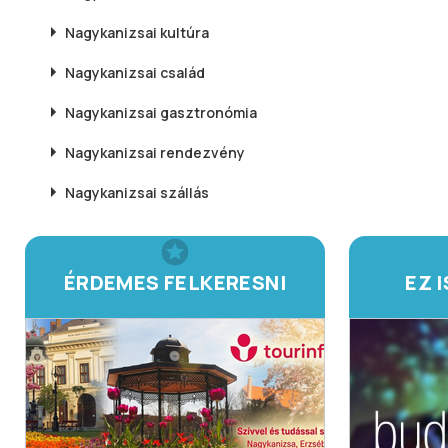
Nagykanizsai
kultúra
Nagykanizsai
család
Nagykanizsai
gasztronómia
Nagykanizsai
rendezvény
Nagykanizsai
szállás
ÉRDEMES FELKERESNI
EZ 