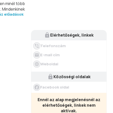
ben minél több
t. Mindenkinek
áz előadások
 alatt.
Elérhetőségek, linkek
Telefonszám
E-mail cím
Weboldal
Közösségi oldalak
Facebook oldal
Ennél az alap megjelenésnél az
elérhetőségek, linkek nem
aktívak.