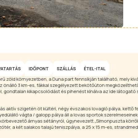
VATARTÁS
IDŐPONT
SZÁLLÁS
ÉTEL-ITAL
rű zöld környezetben, a Duna part fennsíkján található, mely kiv
z önálló 3 km-es, fákkal szegélyezett bekötőúton megközelíthető
el, gondtalan kikapcsolódást és pihenést kínálva az ide látogató 
 aktív szigetén öt kültéri, négy évszakos lovagló pálya, kettő f
dülálló vágta / galopp pálya áll a lovas sportok szerelmeseinek
körbevezető árnyas sétányról, úgynevezett „Simonpuszta körről”
ótér, a két salakos talajú teniszpálya, a 25 x 15 m-es, strandme