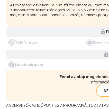
A Lovaspark közvetlenül a 7. sz. főútról érhető el, Érdet,
“Simonpuszta” feliratú tábla jelzi. M0,M1,M6,M7 mind a kö
meg szinte percek alatt hanem az ország bármelyik pontja
E
Telefonszám
E-mail c
Facebook oldal
Ennél az alap megjelenés
Információ
IN
A SZERVEZŐK AZ IDŐPONT ÉS A PROGRAMVÁLTOZTATÁS