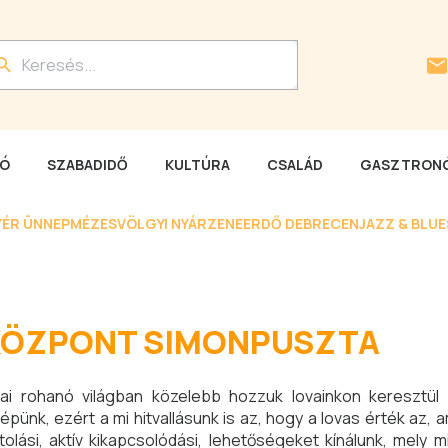
LÓ
SZABADIDŐ
KULTÚRA
CSALÁD
GASZTRONÓ
YÉR ÜNNEP
MÉZESVÖLGYI NYÁR
ZENEERDŐ DEBRECEN
JAZZ & BLU
KÖZPONT SIMONPUSZTA
ai rohanó világban közelebb hozzuk lovainkon keresztül
épünk, ezért a mi hitvallásunk is az, hogy a lovas érték az, 
olási, aktív kikapcsolódási, lehetőségeket kínálunk, mely 