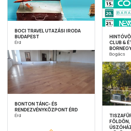
BOCI TRAVEL UTAZÁSI IRODA
BUDAPEST
HINTÓVÖ
Érd
CLUB & 
BORNEG
Bogács
BONTON TÁNC- ÉS
RENDEZVÉNYKÖZPONT ÉRD
Érd
TISZAFÜ
FÖLDÖN, 
ÚSZÓHÁZ