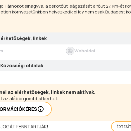
 majd Tárnokot elhagyva, a bekötőút leágazását a főút 27. km-ét k
zvetlen környezetünkben helyezkedik el így nem csak Budapest kö
.
lérhetőségek, linkek
ím
Weboldal
Közösségi oldalak
nél az elérhetőségek, linkek nem aktívak.
t az alábbi gombbal kérhet:
FORMÁCIÓKÉRÉS
 JOGÁT FENNTARTJÁK!
ÉRTESÍ