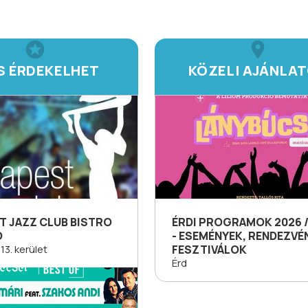
IS ÉRDEKELHET
KÖZELI AJÁNLA
T JAZZ CLUB BISTRO
ÉRDI PROGRAMOK 2026 /
Ó
- ESEMÉNYEK, RENDEZVÉ
13. kerület
FESZTIVÁLOK
Érd