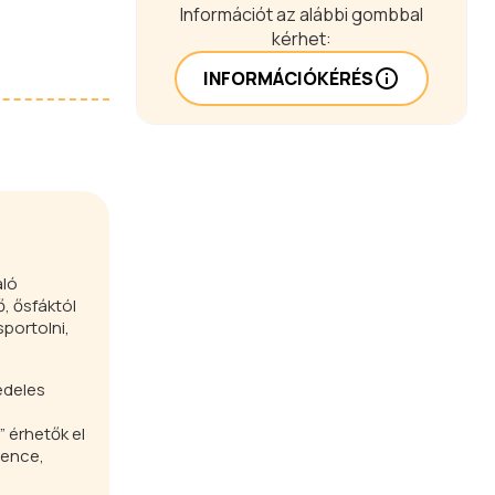
Információt az alábbi gombbal
kérhet:
INFORMÁCIÓKÉRÉS
áló
, ősfáktól
sportolni,
edeles
 érhetők el
dence,