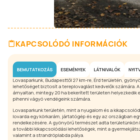
KAPCSOLÓDÓ INFORMÁCIÓK
BEMUTATKOZÁS
ESEMÉNYEK
LÁTNIVALÓK
NYIT
Lovasparkunk, Budapesttől 27 km-re, Érd területén, gyönyö
lehetőséget biztosít a tereplovaglást kedvelők számára. A
árnyaltan, mintegy 20 ha bekerített területen helyezkedik 
pihenni vágyó vendégeink számára.
Lovasparkunk területén, mint a nyugalom és a kikapcsolódás
lovarda egy körkarám, jártatógép és egy az országban egye
rendelkezésére. A gyönyörű természet adta területünkön 
a további kikapcsolódási lehetőségek, mint a gyermekjátsz
valamint a strandröplabda pálya.