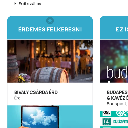
Érdi
szállás
ÉRDEMES FELKERESNI
EZ 
BIVALY CSÁRDA ÉRD
BUDAPES
Érd
& KÁVÉZ
Budapest, 