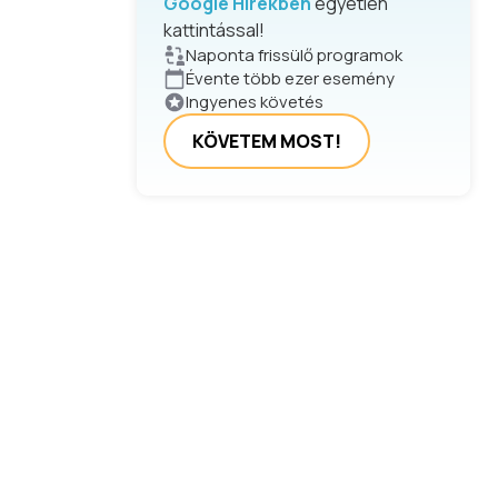
Google Hírekben
egyetlen
kattintással!
Naponta frissülő programok
Évente több ezer esemény
Ingyenes követés
KÖVETEM MOST!