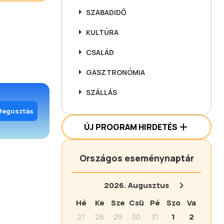
SZABADIDŐ
KULTÚRA
CSALÁD
GASZTRONÓMIA
SZÁLLÁS
Megosztás
ÚJ PROGRAM HIRDETÉS
Országos eseménynaptár
2026.
Augusztus
Hé
Ke
Sze
Csü
Pé
Szo
Va
27
28
29
30
31
1
2