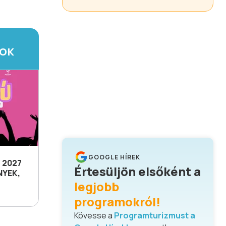
TOK
GOOGLE HÍREK
 2027
Értesüljön elsőként a
NYEK,
legjobb
programokról!
Kövesse a
Programturizmust a