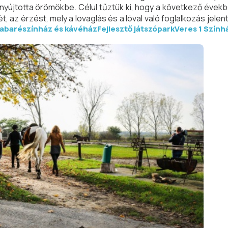
 nyújtotta örömökbe. Célul tűztük ki, hogy a következő évek
, az érzést, mely a lovaglás és a lóval való foglalkozás jelen
abarészínház és kávéház
Fejlesztő játszópark
Veres 1 Szính
almat, melyet csak egy ló képes adni a vele együtt töltött idő