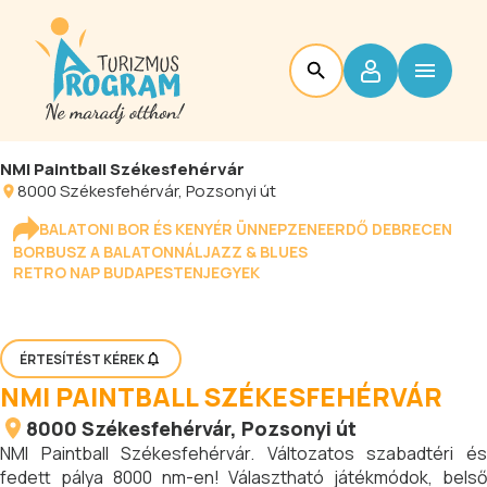
NMI Paintball Székesfehérvár
8000
Székesfehérvár
, Pozsonyi út
BALATONI BOR ÉS KENYÉR ÜNNEP
ZENEERDŐ DEBRECEN
BORBUSZ A BALATONNÁL
JAZZ & BLUES
RETRO NAP BUDAPESTEN
JEGYEK
ÉRTESÍTÉST KÉREK
NMI PAINTBALL SZÉKESFEHÉRVÁR
8000
Székesfehérvár
, Pozsonyi út
NMI Paintball Székesfehérvár. Változatos szabadtéri és
fedett pálya 8000 nm-en! Választható játékmódok, belső