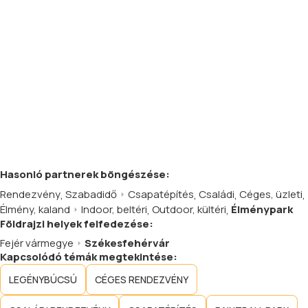
Hasonló
partnerek
böngészése:
Rendezvény
,
Szabadidő
Csapatépítés
,
Családi
,
Céges, üzleti
,
Élmény, kaland
Indoor, beltéri
,
Outdoor, kültéri
,
Élménypark
Földrajzi helyek felfedezése:
Fejér vármegye
Székesfehérvár
Kapcsolódó témák megtekintése:
LEGÉNYBÚCSÚ
CÉGES RENDEZVÉNY