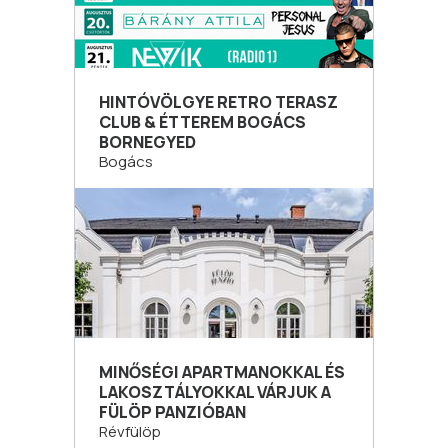
HINTÓVÖLGYE RETRO TERASZ
CLUB & ÉTTEREM BOGÁCS
BORNEGYED
Bogács
MINŐSÉGI APARTMANOKKAL ÉS
LAKOSZTÁLYOKKAL VÁRJUK A
FÜLÖP PANZIÓBAN
Révfülöp