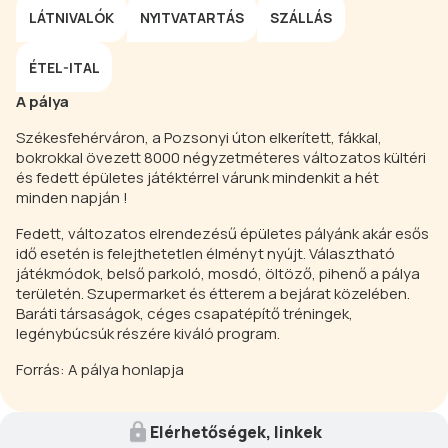
LÁTNIVALÓK
NYITVATARTÁS
SZÁLLÁS
ÉTEL-ITAL
A pálya
Székesfehérváron, a Pozsonyi úton elkerített, fákkal,
bokrokkal övezett 8000 négyzetméteres változatos kültéri
és fedett épületes játéktérrel várunk mindenkit a hét
minden napján !
Fedett, változatos elrendezésű épületes pályánk akár esős
idő esetén is felejthetetlen élményt nyújt. Választható
játékmódok, belső parkoló, mosdó, öltöző, pihenő a pálya
területén. Szupermarket és étterem a bejárat közelében.
Baráti társaságok, céges csapatépítő tréningek,
legénybúcsúk részére kiváló program.
Forrás: A pálya honlapja
Elérhetőségek, linkek