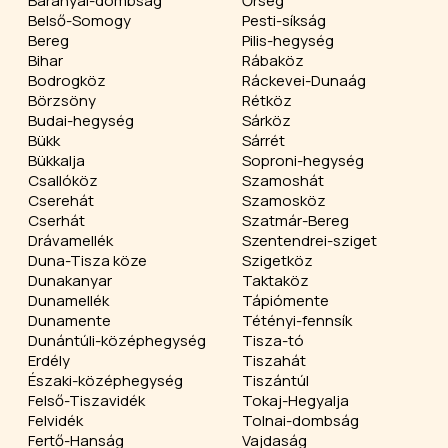
Baranyai-dombság
Őrség
Belső-Somogy
Pesti-síkság
Bereg
Pilis-hegység
Bihar
Rábaköz
Bodrogköz
Ráckevei-Dunaág
Börzsöny
Rétköz
Budai-hegység
Sárköz
Bükk
Sárrét
Bükkalja
Soproni-hegység
Csallóköz
Szamoshát
Cserehát
Szamosköz
Cserhát
Szatmár-Bereg
Drávamellék
Szentendrei-sziget
Duna-Tisza köze
Szigetköz
Dunakanyar
Taktaköz
Dunamellék
Tápiómente
Dunamente
Tétényi-fennsík
Dunántúli-középhegység
Tisza-tó
Erdély
Tiszahát
Északi-középhegység
Tiszántúl
Felső-Tiszavidék
Tokaj-Hegyalja
Felvidék
Tolnai-dombság
Fertő-Hanság
Vajdaság