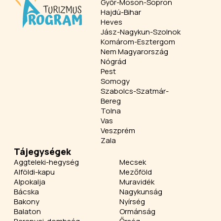
Győr-Moson-Sopron
Hajdú-Bihar
Heves
Jász-Nagykun-Szolnok
Komárom-Esztergom
Nem Magyarország
Nógrád
Pest
Somogy
Szabolcs-Szatmár-
Bereg
Tolna
Vas
Veszprém
Zala
Tájegységek
Aggteleki-hegység
Mecsek
Alföldi-kapu
Mezőföld
Alpokalja
Muravidék
Bácska
Nagykunság
Bakony
Nyírség
Balaton
Ormánság