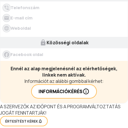
Telefonszám
E-mail cím
Weboldal
Közösségi oldalak
Facebook oldal
Ennél az alap megjelenésnél az elérhetőségek,
linkek nem aktívak.
Információt az alábbi gombbal kérhet:
INFORMÁCIÓKÉRÉS
A SZERVEZŐK AZ IDŐPONT ÉS A PROGRAMVÁLTOZTATÁS
JOGÁT FENNTARTJÁK!
ÉRTESÍTÉST KÉREK