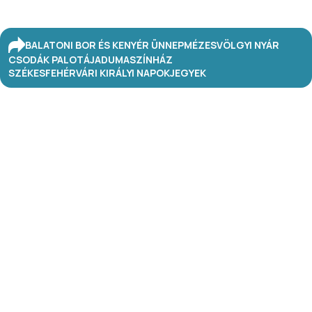
BALATONI BOR ÉS KENYÉR ÜNNEP
MÉZESVÖLGYI NYÁR
CSODÁK PALOTÁJA
DUMASZÍNHÁZ
SZÉKESFEHÉRVÁRI KIRÁLYI NAPOK
JEGYEK