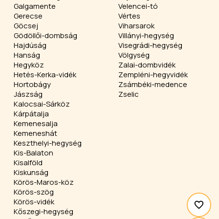
Galgamente
Velencei-tó
Gerecse
Vértes
Göcsej
Viharsarok
Gödöllői-dombság
Villányi-hegység
Hajdúság
Visegrádi-hegység
Hanság
Völgység
Hegyköz
Zalai-dombvidék
Hetés-Kerka-vidék
Zempléni-hegyvidék
Hortobágy
Zsámbéki-medence
Jászság
Zselic
Kalocsai-Sárköz
Kárpátalja
Kemenesalja
Kemeneshát
Keszthelyi-hegység
Kis-Balaton
Kisalföld
Kiskunság
Körös-Maros-köz
Körös-szög
Körös-vidék
Kőszegi-hegység