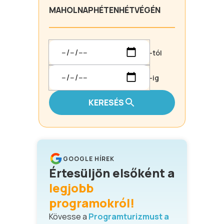
MA
HOLNAP
HÉTEN
HÉTVÉGÉN
-tól
-ig
KERESÉS
GOOGLE HÍREK
Értesüljön elsőként a
legjobb
programokról!
Kövesse a
Programturizmust a