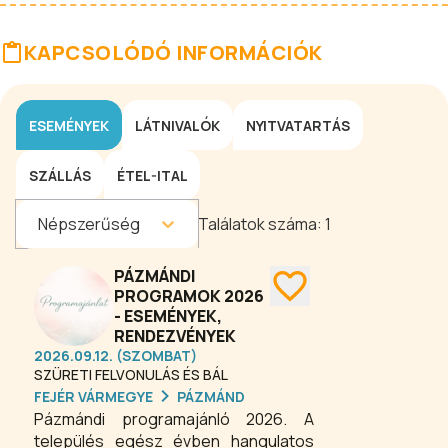
KAPCSOLÓDÓ INFORMÁCIÓK
ESEMÉNYEK
LÁTNIVALÓK
NYITVATARTÁS
SZÁLLÁS
ÉTEL-ITAL
Népszerűség
Találatok száma:
1
PÁZMÁNDI
PROGRAMOK 2026
- ESEMÉNYEK,
RENDEZVÉNYEK
2026.09.12. (SZOMBAT)
SZÜRETI FELVONULÁS ÉS BÁL
FEJÉR VÁRMEGYE
PÁZMÁND
Pázmándi programajánló 2026. A
település egész évben hangulatos