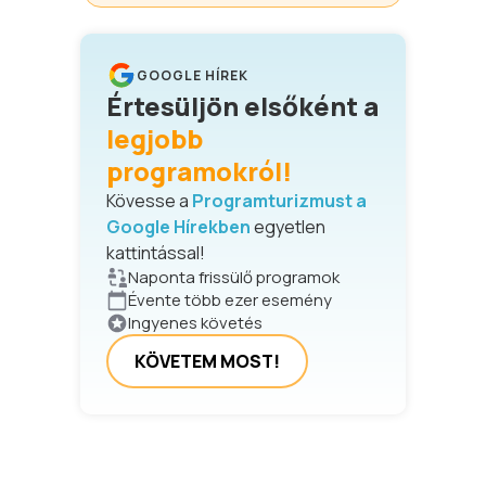
GOOGLE HÍREK
Értesüljön elsőként a
legjobb
programokról!
Kövesse a
Programturizmust a
Google Hírekben
egyetlen
kattintással!
Naponta frissülő programok
Évente több ezer esemény
Ingyenes követés
KÖVETEM MOST!