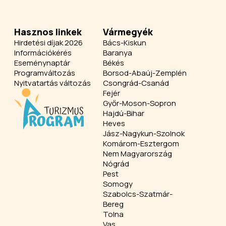
Hasznos linkek
Vármegyék
Hirdetési díjak 2026
Bács-Kiskun
Információkérés
Baranya
Eseménynaptár
Békés
Programváltozás
Borsod-Abaúj-Zemplén
Nyitvatartás változás
Csongrád-Csanád
Fejér
Győr-Moson-Sopron
Hajdú-Bihar
Heves
Jász-Nagykun-Szolnok
Komárom-Esztergom
Nem Magyarország
Nógrád
Pest
Somogy
Szabolcs-Szatmár-
Bereg
Tolna
Vas