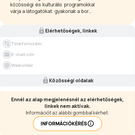
közösségi és kulturális programokkal
várja a látogatókat: gyakoriak a boros
és gasztronómiai események, családi
napok, kézműves vásárok és
Elérhetőségek, linkek
hagyományőrző rendezvények. A
település a természetkedvelők
Telefonszám
számára is remek választás, hiszen
túrák, szabadtéri programok és nyári
E-mail cím
koncertek teszik élménydússá a
kikapcsolódást.
Weboldal
Közösségi oldalak
Ennél az alap megjelenésnél az elérhetőségek,
linkek nem aktívak.
Információt az alábbi gombbal kérhet:
INFORMÁCIÓKÉRÉS