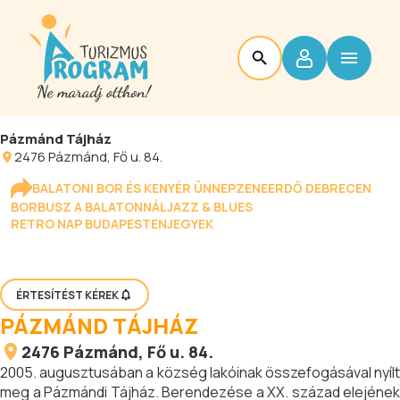
Pázmánd Tájház
2476
Pázmánd
, Fő u. 84.
BALATONI BOR ÉS KENYÉR ÜNNEP
ZENEERDŐ DEBRECEN
BORBUSZ A BALATONNÁL
JAZZ & BLUES
RETRO NAP BUDAPESTEN
JEGYEK
ÉRTESÍTÉST KÉREK
PÁZMÁND TÁJHÁZ
2476
Pázmánd
, Fő u. 84.
2005. augusztusában a község lakóinak összefogásával nyílt
meg a Pázmándi Tájház. Berendezése a XX. század elejének