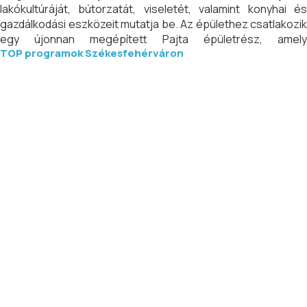
lakókultúráját, bútorzatát, viseletét, valamint konyhai és
gazdálkodási eszközeit mutatja be. Az épülethez csatlakozik
egy újonnan megépített Pajta épületrész, amely
TOP programok Székesfehérváron
elképzeléseink szerint a tavaszi és nyári időszakban népi
mesterségek bemutatása és elsajátítása tekintetében
közösségi alkotóházként is funkcionál, helyet ad különböző
időszaki kiállításoknak, közösségi rendezvényeknek.