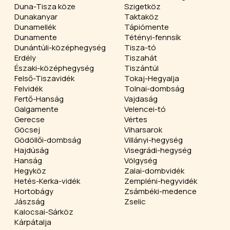
Duna-Tisza köze
Szigetköz
Dunakanyar
Taktaköz
Dunamellék
Tápiómente
Dunamente
Tétényi-fennsík
Dunántúli-középhegység
Tisza-tó
Erdély
Tiszahát
Északi-középhegység
Tiszántúl
Felső-Tiszavidék
Tokaj-Hegyalja
Felvidék
Tolnai-dombság
Fertő-Hanság
Vajdaság
Galgamente
Velencei-tó
Gerecse
Vértes
Göcsej
Viharsarok
Gödöllői-dombság
Villányi-hegység
Hajdúság
Visegrádi-hegység
Hanság
Völgység
Hegyköz
Zalai-dombvidék
Hetés-Kerka-vidék
Zempléni-hegyvidék
Hortobágy
Zsámbéki-medence
Jászság
Zselic
Kalocsai-Sárköz
Kárpátalja