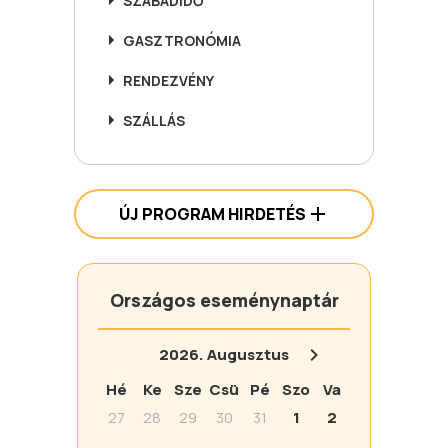
SZABADIDŐ
GASZTRONÓMIA
RENDEZVÉNY
SZÁLLÁS
ÚJ PROGRAM HIRDETÉS
Országos eseménynaptár
2026.
Augusztus
Hé
Ke
Sze
Csü
Pé
Szo
Va
27
28
29
30
31
1
2