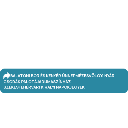
BALATONI BOR ÉS KENYÉR ÜNNEP
MÉZESVÖLGYI NYÁR
CSODÁK PALOTÁJA
DUMASZÍNHÁZ
SZÉKESFEHÉRVÁRI KIRÁLYI NAPOK
JEGYEK