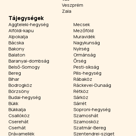
Veszprém
Zala
Tájegységek
Aggteleki-hegység
Mecsek
Alföldi-kapu
Mezőföld
Alpokalja
Muravidék
Bácska
Nagykunság
Bakony
Nyírség
Balaton
Ormánság
Baranyai-dombság
Őrség
Belső-Somogy
Pesti-síkság
Bereg
Pilis-hegység
Bihar
Rábaköz
Bodrogköz
Ráckevei-Dunaág
Börzsöny
Rétköz
Budai-hegység
Sárköz
Bükk
Sárrét
Bükkalja
Soproni-hegység
Csallóköz
Szamoshát
Cserehát
Szamosköz
Cserhát
Szatmár-Bereg
Drávamellék
Szentendrei-sziget