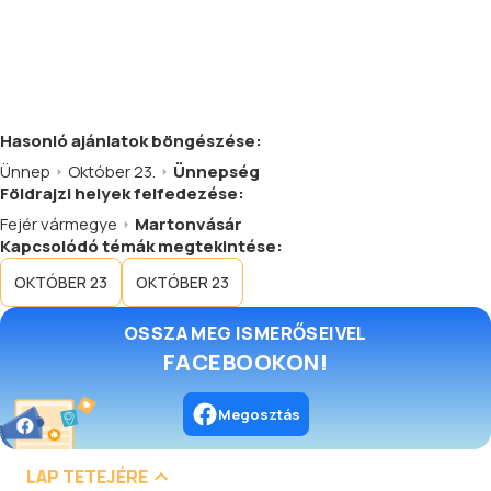
Hasonló
ajánlatok
böngészése:
Ünnep
Október 23.
Ünnepség
Földrajzi helyek felfedezése:
Fejér vármegye
Martonvásár
Kapcsolódó témák megtekintése:
OKTÓBER 23
OKTÓBER 23
OSSZA MEG ISMERŐSEIVEL
FACEBOOKON!
Megosztás
LAP TETEJÉRE