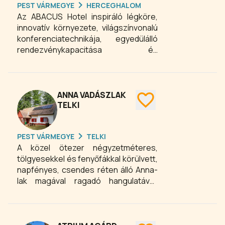
PEST VÁRMEGYE
HERCEGHALOM
Az ABACUS Hotel inspiráló légköre,
innovatív környezete, világszínvonalú
konferenciatechnikája, egyedülálló
rendezvénykapacitása és
újraértelmezett gasztronómiai
filozófiája miatt az üzleti és szellemi
élet közösségi tere.
ANNA VADÁSZLAK
TELKI
PEST VÁRMEGYE
TELKI
A közel ötezer négyzetméteres,
tölgyesekkel és fenyőfákkal körülvett,
napfényes, csendes réten álló Anna-
lak magával ragadó hangulatával,
fogadja a látogatókat. Négy szoba
alkalmas éjszakai szállásra, a
pótágyazás lehetőségével pedig akár