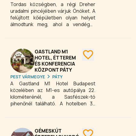
Tordas községben, a régi Dreher
uradalmi pincéjében várjuk Önöket. A
felújított kőépületben olyan helyet
álmodtunk meg, ahol a vendégek
csakis jó borokat ihatnának, jó
barátokkal találkozhatnának, jókat
falatozhatnának, és ha ízlett
valamelyik bor, haza is vihetnék.
GASTLAND M1
HOTEL, ÉTTEREM
ÉS KONFERENCIA
KÖZPONT PÁTY
PEST VÁRMEGYE
PÁTY
A Gastland M1 Hotel Budapest
közelében az M1-es autópálya 22.
kilométerénél, a Sasfészek-tó
pihenőnél található. A hotelben 32
szoba és egy kisebb wellness-
helyiség (szauna, infraszauna,
zuhany, nyugágyak) várja a
vendégeket. A szálloda előtti
GÉMESKÚT