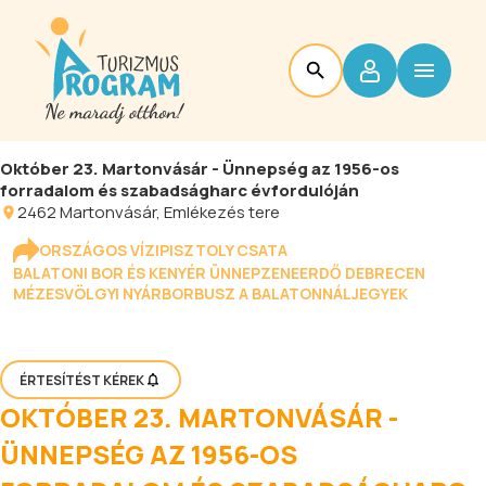
Október 23. Martonvásár - Ünnepség az 1956-os
forradalom és szabadságharc évfordulóján
2462
Martonvásár
, Emlékezés tere
ORSZÁGOS VÍZIPISZTOLY CSATA
BALATONI BOR ÉS KENYÉR ÜNNEP
ZENEERDŐ DEBRECEN
MÉZESVÖLGYI NYÁR
BORBUSZ A BALATONNÁL
JEGYEK
ÉRTESÍTÉST KÉREK
OKTÓBER 23. MARTONVÁSÁR -
ÜNNEPSÉG AZ 1956-OS