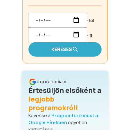
-tól
-ig
KERESÉS
GOOGLE HÍREK
Értesüljön elsőként a
legjobb
programokról!
Kövesse a
Programturizmust a
Google Hírekben
egyetlen
kattintással!