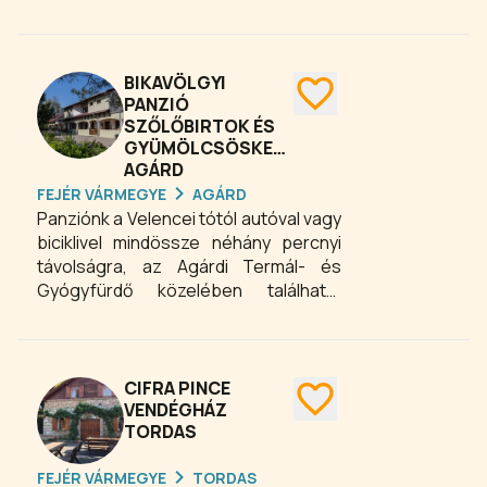
Duna-parttól 50 méterre, gyönyörű
AtriumAgárd élményt!
zöld környezetben 2 vendégház várja
a vendégeket Adonyban, akár 35-40
fős csoportok kényelmes
BIKAVÖLGYI
elszállásolása is megoldott. Egész
PANZIÓ
SZŐLŐBIRTOK ÉS
évben nyitvatart.
GYÜMÖLCSÖSKERT
AGÁRD
FEJÉR VÁRMEGYE
AGÁRD
Panziónk a Velencei tótól autóval vagy
biciklivel mindössze néhány percnyi
távolságra, az Agárdi Termál- és
Gyógyfürdő közelében található.
Barátságos szobáink, gondoskodó
személyzetünk, a tiszta levegő, a
hangulatos környezet garancia a
kellemes pihenésre, feltöltődésre.
CIFRA PINCE
VENDÉGHÁZ
TORDAS
FEJÉR VÁRMEGYE
TORDAS