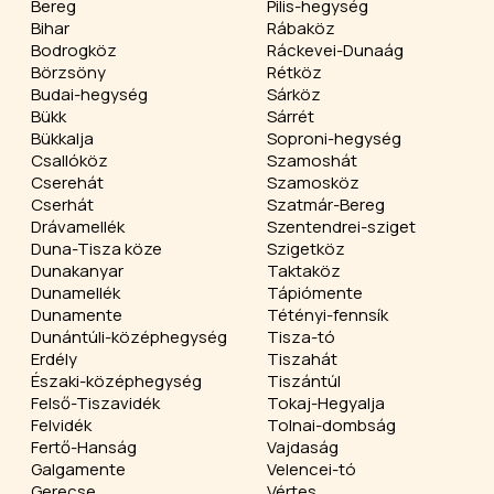
Bereg
Pilis-hegység
Bihar
Rábaköz
Bodrogköz
Ráckevei-Dunaág
Börzsöny
Rétköz
Budai-hegység
Sárköz
Bükk
Sárrét
Bükkalja
Soproni-hegység
Csallóköz
Szamoshát
Cserehát
Szamosköz
Cserhát
Szatmár-Bereg
Drávamellék
Szentendrei-sziget
Duna-Tisza köze
Szigetköz
Dunakanyar
Taktaköz
Dunamellék
Tápiómente
Dunamente
Tétényi-fennsík
Dunántúli-középhegység
Tisza-tó
Erdély
Tiszahát
Északi-középhegység
Tiszántúl
Felső-Tiszavidék
Tokaj-Hegyalja
Felvidék
Tolnai-dombság
Fertő-Hanság
Vajdaság
Galgamente
Velencei-tó
Gerecse
Vértes