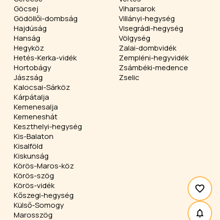
Göcsej
Viharsarok
Gödöllői-dombság
Villányi-hegység
Hajdúság
Visegrádi-hegység
Hanság
Völgység
Hegyköz
Zalai-dombvidék
Hetés-Kerka-vidék
Zempléni-hegyvidék
Hortobágy
Zsámbéki-medence
Jászság
Zselic
Kalocsai-Sárköz
Kárpátalja
Kemenesalja
Kemeneshát
Keszthelyi-hegység
Kis-Balaton
Kisalföld
Kiskunság
Körös-Maros-köz
Körös-szög
Körös-vidék
Kőszegi-hegység
Külső-Somogy
Marosszög