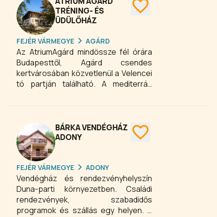
egy kisebb iskolai osztály (20-22 fő)
ATRIUM AGÁRD
többnapos környezeti nevelési
TRÉNING- ÉS
ÜDÜLŐHÁZ
programjának helyszíne is lehet.
FEJÉR VÁRMEGYE
AGÁRD
Az AtriumAgárd mindössze fél órára
Budapesttől, Agárd csendes
kertvárosában közvetlenül a Velencei
tó partján található. A mediterrán
épület különleges hangulatának,
kellemes kertjének, nyugodt
környezetének, és a tó közelségének
köszönhetően kiváló alkalmat teremt
BÁRKA VENDÉGHÁZ
pihenésre, szórakozásra és csapat
ADONY
munkára. Házunk ősztől tavaszig
tréningeknek, rendezvényeknek,
FEJÉR VÁRMEGYE
ADONY
családi, baráti ünnepségeknek
Vendégház és rendezvényhelyszín
biztosít exkluzív helyszínt valamint
Duna-parti környezetben. Családi
igényes és izgalmas éttermi ellátást.
rendezvények, szabadidős
A nyári szezonban egyénileg és
programok és szállás egy helyen. A
családilag is kipróbálhatják az