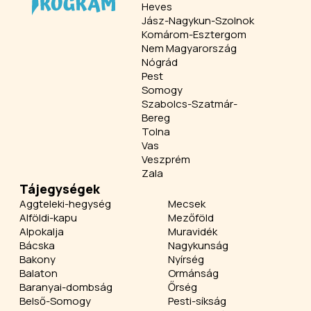
Heves
Jász-Nagykun-Szolnok
Komárom-Esztergom
Nem Magyarország
Nógrád
Pest
Somogy
Szabolcs-Szatmár-
Bereg
Tolna
Vas
Veszprém
Zala
Tájegységek
Aggteleki-hegység
Mecsek
Alföldi-kapu
Mezőföld
Alpokalja
Muravidék
Bácska
Nagykunság
Bakony
Nyírség
Balaton
Ormánság
Baranyai-dombság
Őrség
Belső-Somogy
Pesti-síkság