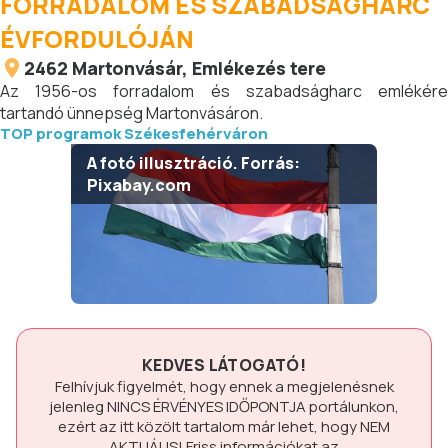
FORRADALOM ÉS SZABADSÁGHARC
ÉVFORDULÓJÁN
2462
Martonvásár
, Emlékezés tere
Az 1956-os forradalom és szabadságharc emlékére
tartandó ünnepség Martonvásáron.
TOP programok Székesfehérváron
A fotó illusztráció. Forrás:
Pixabay.com
KEDVES LÁTOGATÓ!
Felhívjuk figyelmét, hogy ennek a megjelenésnek
jelenleg
NINCS ÉRVÉNYES IDŐPONTJA
portálunkon,
ezért az itt közölt tartalom már lehet, hogy
NEM
AKTUÁLIS!
Friss információkat az