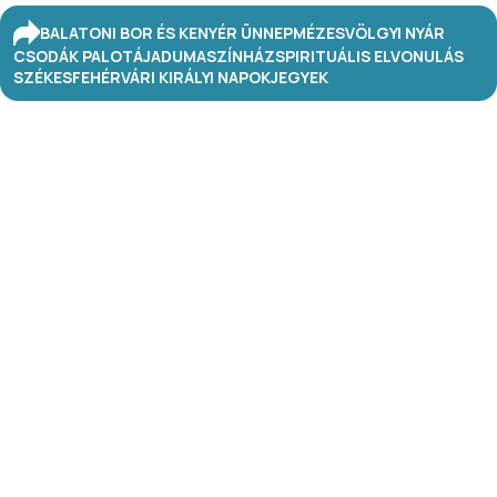
BALATONI BOR ÉS KENYÉR ÜNNEP
MÉZESVÖLGYI NYÁR
CSODÁK PALOTÁJA
DUMASZÍNHÁZ
SPIRITUÁLIS ELVONULÁS
SZÉKESFEHÉRVÁRI KIRÁLYI NAPOK
JEGYEK