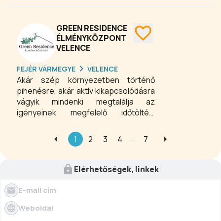
településén, Telkiben. A szálloda
elhelyezkedésének és kialakításának
köszönhetően kiváló helyszínt biztosít
GREEN RESIDENCE
a teljes kikapcsolódásra, vendégeink
ÉLMÉNYKÖZPONT
VELENCE
nyugodt környezetben pihenhetik ki a
munka, vagy az edzés fáradalmait.
FEJÉR VÁRMEGYE
VELENCE
Akár szép környezetben történő
pihenésre, akár aktív kikapcsolódásra
vágyik mindenki megtalálja az
igényeinek megfelelő időtöltési
lehetőségeket. Két klimatizál
apartman áll rendelkezésre, a házban
1
2
3
4
...
7
működő Élményközpont számos
programot kínál a család minden
tagjának. Jóga órák, masszázs,
Elérhetőségek, linkek
bábszínház, workshop-ok stb.
E-mail cím
Weboldal