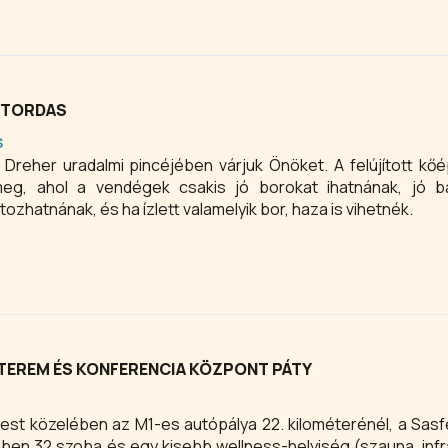
Z TORDAS
S
Dreher uradalmi pincéjében várjuk Önöket. A felújított kő
eg, ahol a vendégek csakis jó borokat ihatnának, jó ba
tozhatnának, és ha ízlett valamelyik bor, haza is vihetnék.
TEREM ÉS KONFERENCIA KÖZPONT PÁTY
est közelében az M1-es autópálya 22. kilométerénél, a Sas
elben 32 szoba és egy kisebb wellness-helyiség (szauna, inf