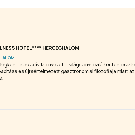
LLNESS HOTEL**** HERCEGHALOM
HALOM
légköre, innovatív környezete, világszínvonalú konferenciate
citása és újraértelmezett gasztronómiai filozófiája miatt az 
e.