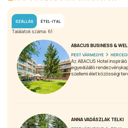
SZÁLLÁS
ÉTEL-ITAL
Találatok száma:
61
ABACUS BUSINESS & WE
PEST VÁRMEGYE
HERCEG
Az ABACUS Hotel inspiráló 
egyedülálló rendezvénykapa
szellemi élet közösségi ter
ANNA VADÁSZLAK TELKI