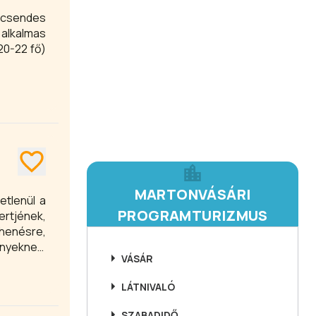
, csendes
20-22 fő)
MARTONVÁSÁRI
etlenül a
PROGRAMTURIZMUS
ertjének,
ihenésre,
nyeknek,
VÁSÁR
s éttermi
nyt!
LÁTNIVALÓ
SZABADIDŐ