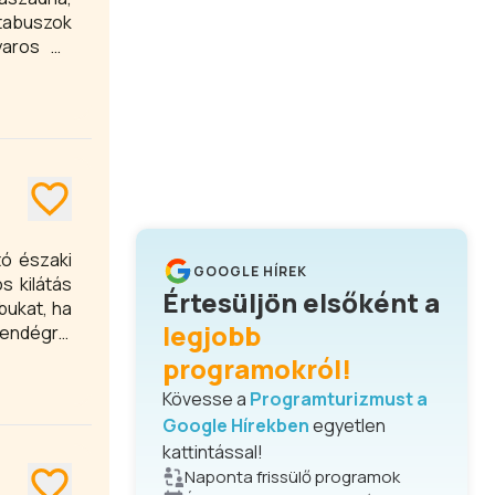
stabuszok
yaros és
raszán is
osít akár
tó északi
GOOGLE HÍREK
s kilátás
Értesüljön elsőként a
bukat, ha
legjobb
vendégről
programokról!
Kövesse a
Programturizmust a
Google Hírekben
egyetlen
kattintással!
Naponta frissülő programok