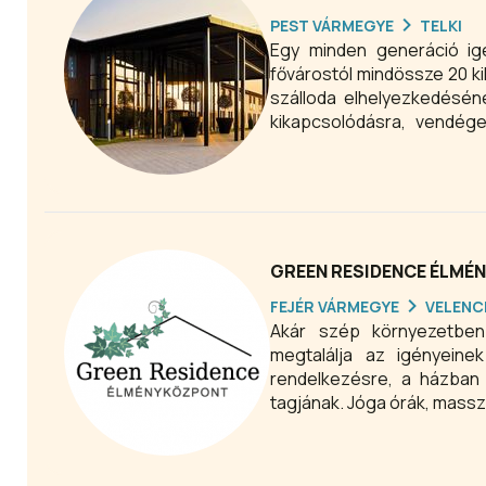
PEST VÁRMEGYE
TELKI
Egy minden generáció igé
fővárostól mindössze 20 ki
szálloda elhelyezkedéséne
kikapcsolódásra, vendég
fáradalmait.
GREEN RESIDENCE ÉLMÉ
FEJÉR VÁRMEGYE
VELENC
Akár szép környezetben 
megtalálja az igényeinek
rendelkezésre, a házban
tagjának. Jóga órák, mass