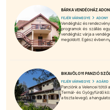
BÁRKA VENDÉGHÁZ ADON
FEJÉR VÁRMEGYE
ADONY
Vendégház és rendezvényh
programok és szállás egy
vendégház várja a vendége
megoldott. Egész évben nyi
BIKAVÖLGYI PANZIÓ SZ
FEJÉR VÁRMEGYE
AGÁRD
Panziónk a Velencei tótól 
Termál- és Gyógyfürdő kö
a tiszta levegő, a hangulat