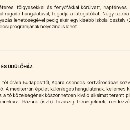
teres, tölgyesekkel és fenyőfákkal körülvett, napfényes
, fogadja a látogatókat. Négy szoba alkalmas
gyazás lehetőségével pedig akár egy kisebb iskolai osztály (
ési programjának helyszíne is lehet.
 ÉS ÜDÜLŐHÁZ
 fél órára Budapesttől, Agárd csendes kertvárosában közv
ató. A mediterrán épület különleges hangulatának, kellemes k
 a tó közelségének köszönhetően kiváló alkalmat teremt p
munkára. Házunk ősztől tavaszig tréningeknek, rendezvé
nek biztosít exkluzív helyszínt valamint igényes és izgalma
 egyénileg és családilag is kipróbálhatják az AtriumAgárd élmé