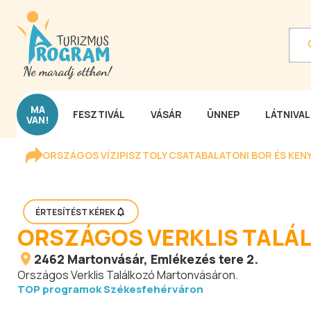
MA
FESZTIVÁL
VÁSÁR
ÜNNEP
LÁTNIVA
VAN!
ORSZÁGOS VÍZIPISZTOLY CSATA
BALATONI BOR ÉS KEN
ÉRTESÍTÉST KÉREK
ORSZÁGOS VERKLIS TAL
2462
Martonvásár
, Emlékezés tere 2.
Országos Verklis Találkozó Martonvásáron.
TOP programok Székesfehérváron