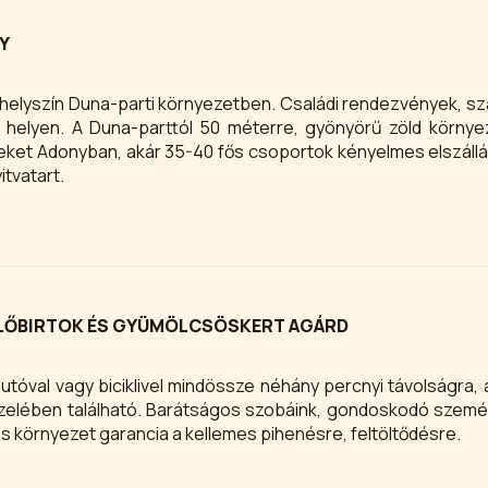
Y
elyszín Duna-parti környezetben. Családi rendezvények, s
 helyen. A Duna-parttól 50 méterre, gyönyörű zöld körny
ket Adonyban, akár 35-40 fős csoportok kényelmes elszállá
tvatart.
ŐLŐBIRTOK ÉS GYÜMÖLCSÖSKERT AGÁRD
autóval vagy biciklivel mindössze néhány percnyi távolságra, 
zelében található. Barátságos szobáink, gondoskodó szemé
os környezet garancia a kellemes pihenésre, feltöltődésre.