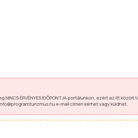
leg
NINCS ÉRVÉNYES IDŐPONTJA
portálunkon, ezért az itt közölt 
info@programturizmus.hu
e-mail címen kérhet vagy küldhet.