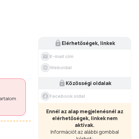
Elérhetőségek, linkek
E-mail cím
Weboldal
Közösségi oldalak
Facebook oldal
tartalom
Ennél az alap megjelenésnél az
elérhetőségek, linkek nem
aktívak.
Információt az alábbi gombbal
kérhet: