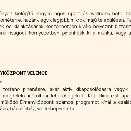
nyeit kielégítő négycsillagos sport és wellness hotel ta
lométerre, hazánk egyik legjobb mikroklímájú településén, Te
k és kialakításának köszönhetően kiváló helyszínt biztosít
eink nyugodt környezetben pihenhetik ki a munka, vagy 
NYKÖZPONT VELENCE
E
történő pihenésre, akár aktív kikapcsolódásra vágyik 
 megfelelő időtöltési lehetőségeket. Két klimatizál apa
 működő Élményközpont számos programot kínál a csalá
zázs, bábszínház, workshop-ok stb.