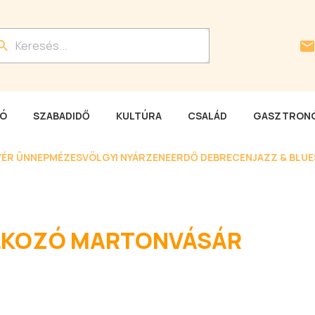
LÓ
SZABADIDŐ
KULTÚRA
CSALÁD
GASZTRONÓ
YÉR ÜNNEP
MÉZESVÖLGYI NYÁR
ZENEERDŐ DEBRECEN
JAZZ & BLU
ÁLKOZÓ MARTONVÁSÁR