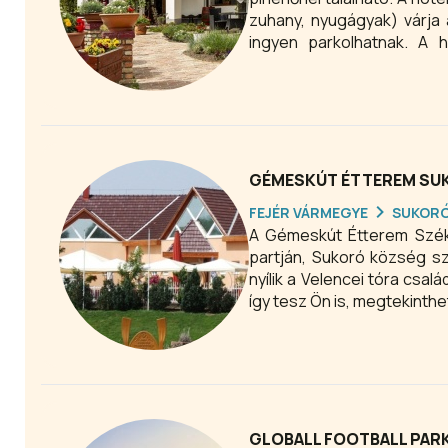
zuhany, nyugágyak) várja 
ingyen parkolhatnak. A h
nemzetközi fogásokat kíná
elfogyaszthatók. Az M1 Gas
130 főig.
GÉMESKÚT ÉTTEREM SU
FEJÉR VÁRMEGYE
SUKOR
A Gémeskút Étterem Széke
partján, Sukoró község sz
nyílik a Velencei tóra cs
így tesz Ön is, megtekinth
tanúskodik. Jöjjön Sukoróra
GLOBALL FOOTBALL PAR