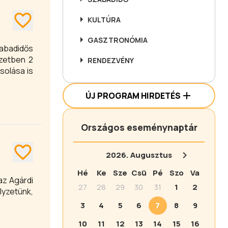
KULTÚRA
GASZTRONÓMIA
zabadidős
ezetben 2
RENDEZVÉNY
solása is
ÚJ PROGRAM HIRDETÉS
Országos eseménynaptár
2026.
Augusztus
Hé
Ke
Sze
Csü
Pé
Szo
Va
az Agárdi
27
28
29
30
31
1
2
lyzetünk,
3
4
5
6
7
8
9
10
11
12
13
14
15
16