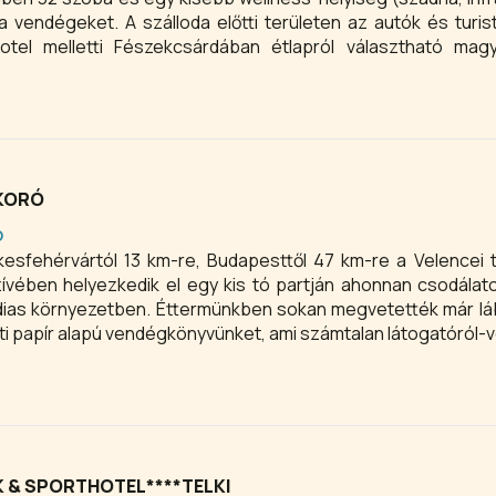
a vendégeket. A szálloda előtti területen az autók és turi
otel melletti Fészekcsárdában étlapról választható mag
lunk. Jó idő esetén a finom falatok hangulatos kertünk te
tland hotel céges és családi rendezvényeknek is helyet bizt
KORÓ
Ó
sfehérvártól 13 km-re, Budapesttől 47 km-re a Velencei 
ívében helyezkedik el egy kis tó partján ahonnan csodálato
aládias környezetben. Éttermünkben sokan megvetették már lá
eti papír alapú vendégkönyvünket, ami számtalan látogatóról-
, amit úgy becéznek: a Velencei tó Tihanya.
K & SPORTHOTEL****TELKI