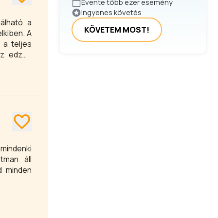
Évente több ezer esemény
Ingyenes követés
lálható a
KÖVETEM MOST!
lkiben. A
 a teljes
az edzés
mindenki
rtman áll
d minden