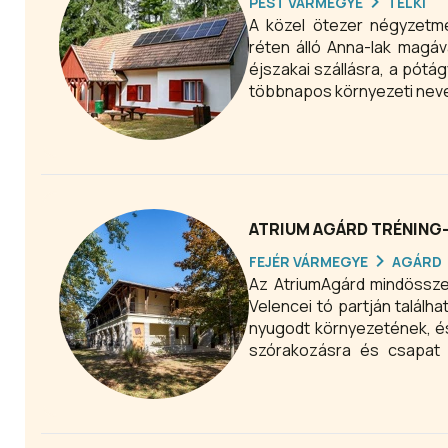
PEST VÁRMEGYE
TELKI
A közel ötezer négyzetmé
réten álló Anna-lak magával ragadó hangulatával
éjszakai szállásra, a pótá
többnapos környezeti nevel
ATRIUM AGÁRD TRÉNING-
FEJÉR VÁRMEGYE
AGÁRD
Az AtriumAgárd mindössze
Velencei tó partján találh
nyugodt környezetének, és
szórakozásra és csapat 
családi, baráti ünnepségek
ellátást. A nyári szezonban