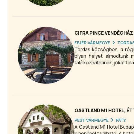
CIFRA PINCE VENDÉGHÁ
FEJÉR VÁRMEGYE
TORDA
Tordas községben, a régi 
olyan helyet álmodtunk m
találkozhatnának, jókat fala
GASTLAND M1 HOTEL, ÉT
PEST VÁRMEGYE
PÁTY
A Gastland M1 Hotel Budap
pihenőnél található. A hot