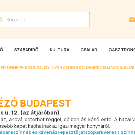
LÓ
SZABADIDŐ
KULTÚRA
CSALÁD
GASZTRONÓ
YÉR ÜNNEP
MÉZESVÖLGYI NYÁR
ZENEERDŐ DEBRECEN
JAZZ & BLU
VÉZÓ BUDAPEST
s u. 12. (az átjáróban)
áz, ahová betérhet reggel, délben és késő este. A hazai 
telesebb képet kaphatnak az igazi magyar konyháról.
abarészínház és kávéház
Fejlesztő játszópark
Veres 1 Szính