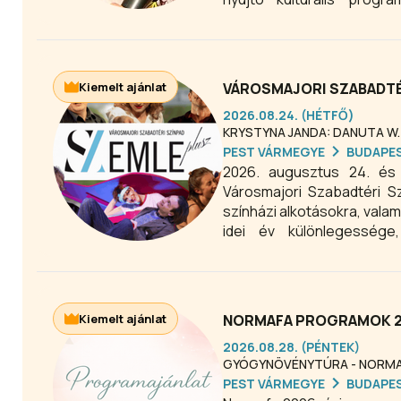
gyerekprogramot keres Bu
választás az egész család
Kiemelt ajánlat
VÁROSMAJORI SZABADTÉ
2026.08.24. (HÉTFŐ)
KRYSTYNA JANDA: DANUTA W. 
PEST VÁRMEGYE
BUDAPE
2026. augusztus 24. és
Városmajori Szabadtéri Sz
színházi alkotásokra, vala
idei év különlegesség
hangsúlyosabban jelenik m
OFF program keretében.
Kiemelt ajánlat
NORMAFA PROGRAMOK 20
2026.08.28. (PÉNTEK)
GYÓGYNÖVÉNYTÚRA - NORM
PEST VÁRMEGYE
BUDAPE