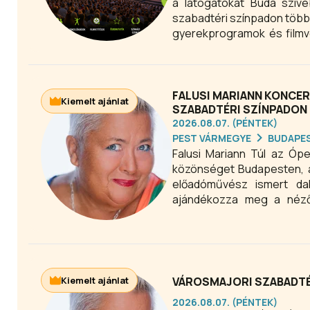
a látogatókat Buda szívé
szabadtéri színpadon több
gyerekprogramok és filmve
valódi műfaji sokszínűsége
Budapesten.
FALUSI MARIANN KONCER
Kiemelt ajánlat
SZABADTÉRI SZÍNPADON
2026.08.07. (PÉNTEK)
PEST VÁRMEGYE
BUDAPE
Falusi Mariann Túl az Óp
közönséget Budapesten, a
előadóművész ismert dal
ajándékozza meg a nézőke
programot keres Budapest
biztosítsa helyét időben er
Kiemelt ajánlat
VÁROSMAJORI SZABADTÉ
2026.08.07. (PÉNTEK)