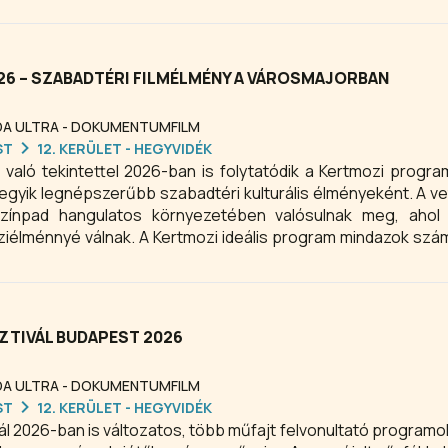
26 – SZABADTÉRI FILMÉLMÉNY A VÁROSMAJORBAN
DA ULTRA - DOKUMENTUMFILM
ST
12. KERÜLET - HEGYVIDÉK
e való tekintettel 2026-ban is folytatódik a Kertmozi progr
egyik legnépszerűbb szabadtéri kulturális élményeként. A ve
Színpad hangulatos környezetében valósulnak meg, ahol 
ziélménnyé válnak. A Kertmozi ideális program mindazok szám
akoztató kikapcsolódást keresnek a fővárosban.
ZTIVÁL BUDAPEST 2026
DA ULTRA - DOKUMENTUMFILM
ST
12. KERÜLET - HEGYVIDÉK
ál 2026-ban is változatos, több műfajt felvonultató programok