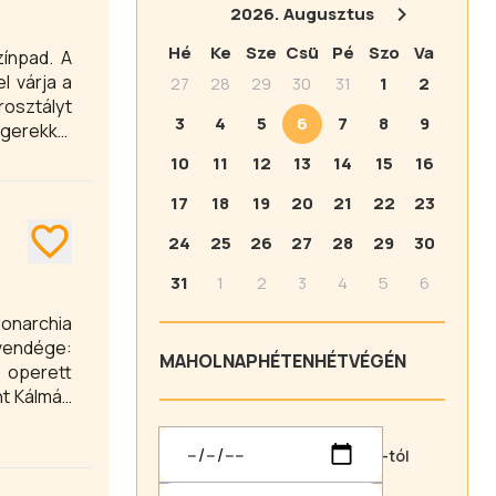
2026.
Augusztus
Hé
Ke
Sze
Csü
Pé
Szo
Va
zínpad. A
l várja a
27
28
29
30
31
1
2
rosztályt
3
4
5
6
7
8
9
ágerekkel
10
11
12
13
14
15
16
17
18
19
20
21
22
23
24
25
26
27
28
29
30
31
1
2
3
4
5
6
Monarchia
vendége:
MA
HOLNAP
HÉTEN
HÉTVÉGÉN
 operett
nt Kálmán
-tól