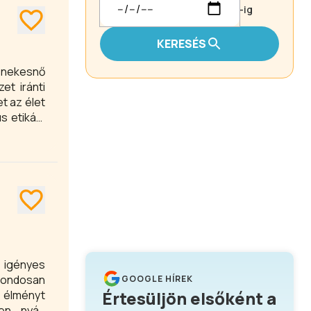
-ig
KERESÉS
énekesnő
et iránti
t az élet
s etikája
ncertet a
 igényes
gondosan
GOOGLE HÍREK
Értesüljön elsőként a
 élményt
en nyári