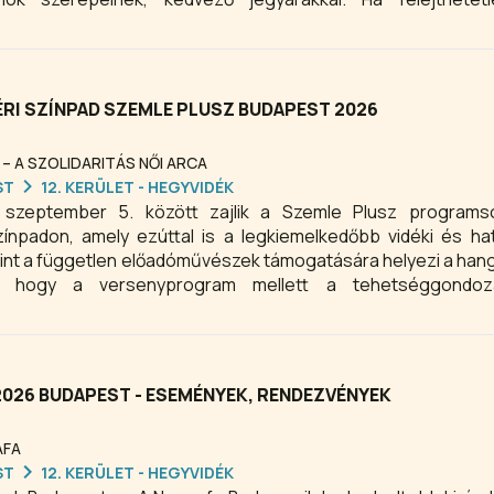
dapesten, a Városmajori Szabadtéri Színpad 2026-os évad
 számára.
RI SZÍNPAD SZEMLE PLUSZ BUDAPEST 2026
– A SZOLIDARITÁS NŐI ARCA
ST
12. KERÜLET - HEGYVIDÉK
 szeptember 5. között zajlik a Szemle Plusz programs
ínpadon, amely ezúttal is a legkiemelkedőbb vidéki és hat
mint a független előadóművészek támogatására helyezi a hang
e, hogy a versenyprogram mellett a tehetséggondo
eg: hét színiiskola hallgatói kapnak lehetőséget a bemutatk
26 BUDAPEST - ESEMÉNYEK, RENDEZVÉNYEK
AFA
ST
12. KERÜLET - HEGYVIDÉK