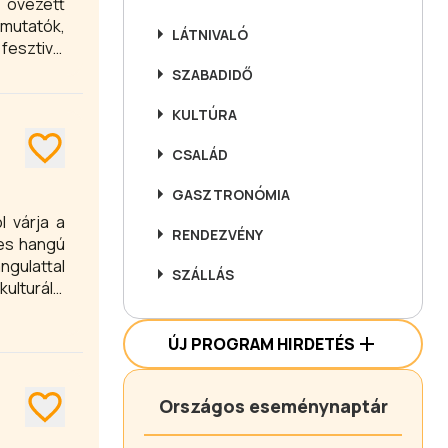
l övezett
emutatók,
LÁTNIVALÓ
fesztivál
n program
SZABADIDŐ
KULTÚRA
CSALÁD
GASZTRONÓMIA
l várja a
RENDEZVÉNY
les hangú
gulattal
SZÁLLÁS
lturális
rtjét, és
ÚJ PROGRAM HIRDETÉS
Országos eseménynaptár