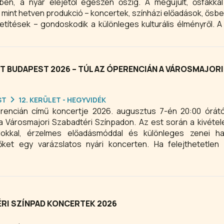
ben, a nyár elejétől egészen őszig. A megújult, ősfákka
 mint hetven produkció – koncertek, színházi előadások, ősb
títések – gondoskodik a különleges kulturális élményről. A 
t kínál, így régi és új nézők számára egyaránt kihagyhatatla
T BUDAPEST 2026 – TÚL AZ ÓPERENCIÁN A VÁROSMAJORI
ST
12. KERÜLET - HEGYVIDÉK
erencián című koncertje 2026. augusztus 7-én 20:00 órátó
 Városmajori Szabadtéri Színpadon. Az est során a kivéte
okkal, érzelmes előadásmóddal és különleges zenei han
t egy varázslatos nyári koncerten. Ha felejthetetlen ku
en 2026 augusztusában, ne hagyja ki Falusi Mariann konce
re az egyedülálló zenei élményre!
RI SZÍNPAD KONCERTEK 2026