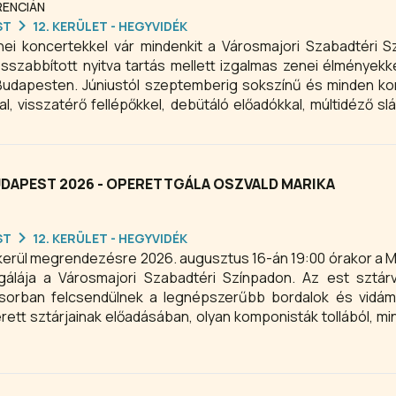
RENCIÁN
ST
12. KERÜLET - HEGYVIDÉK
ei koncertekkel vár mindenkit a Városmajori Szabadtéri S
szabbított nyitva tartás mellett izgalmas zenei élményekke
Budapesten. Júniustól szeptemberig sokszínű és minden ko
al, visszatérő fellépőkkel, debütáló előadókkal, múltidéző sl
l várja közönségét a Városmajori Szabadtéri Színpad.
DAPEST 2026 - OPERETTGÁLA OSZVALD MARIKA
ST
12. KERÜLET - HEGYVIDÉK
kerül megrendezésre 2026. augusztus 16-án 19:00 órakor a 
gálája a Városmajori Szabadtéri Színpadon. Az est sztár
sorban felcsendülnek a legnépszerűbb bordalok és vidám
ett sztárjainak előadásában, olyan komponisták tollából, mi
 Jenő, Zerkovitz Béla, Fényes Szabolcs.