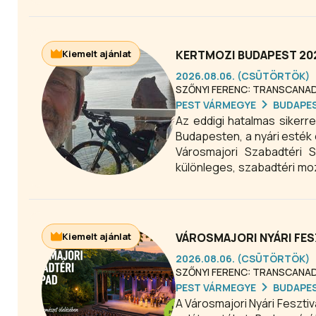
Kiemelt ajánlat
KERTMOZI BUDAPEST 20
2026.08.06. (CSÜTÖRTÖK)
SZŐNYI FERENC: TRANSCANA
PEST VÁRMEGYE
BUDAPE
Az eddigi hatalmas sikerr
Budapesten, a nyári esték 
Városmajori Szabadtéri 
különleges, szabadtéri mo
egyedi, közösségi és szór
Kiemelt ajánlat
VÁROSMAJORI NYÁRI FES
2026.08.06. (CSÜTÖRTÖK)
SZŐNYI FERENC: TRANSCANA
PEST VÁRMEGYE
BUDAPE
A Városmajori Nyári Fesztiv