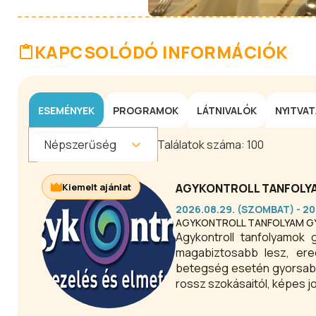
KAPCSOLÓDÓ INFORMÁCIÓK
ESEMÉNYEK
PROGRAMOK
LÁTNIVALÓK
NYITVA
Népszerűség
Találatok száma:
100
Kiemelt ajánlat
AGYKONTROLL TANFOLYA
2026.08.29. (SZOMBAT) - 20
AGYKONTROLL TANFOLYAM GY
Agykontroll tanfolyamok
magabiztosabb lesz, ere
betegség esetén gyorsabba
rossz szokásaitól, képes 