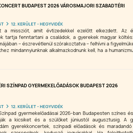
KONCERT BUDAPEST 2026 VÁROSMAJORI SZABADTÉRI
ST
12. KERÜLET - HEGYVIDÉK
zt a missziót, amit évtizedekkel ezelőtt elkezdett. Az 
 tartja fenntartani a családok, a gyerekek magyar költész
májában – észrevétlenül szórakoztatva – felhívni a figyelmüke
khez mindannyiunknak alkalmazkodnunk kell, ha a humanizmu
26. augusztus 23-án 10:30 órakor Csiribiri címmel ad ko
ínpadon.
RI SZÍNPAD GYERMEKELŐADÁSOK BUDAPEST 2026
ST
12. KERÜLET - HEGYVIDÉK
 Színpad gyermekelőadásai 2026-ban Budapesten színes és
ják a kicsiket és a szülőket júniustól augusztusig. A 
vidám gyerekkoncertek, színpadi előadások és maradandó
amok szerepelnek, kedvező jegyárakkal. Ha felejthetetl