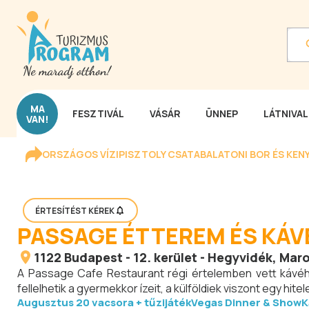
MA
FESZTIVÁL
VÁSÁR
ÜNNEP
LÁTNIVA
VAN!
ORSZÁGOS VÍZIPISZTOLY CSATA
BALATONI BOR ÉS KEN
ÉRTESÍTÉST KÉREK
PASSAGE ÉTTEREM ÉS KÁ
1122
Budapest
-
12. kerület - Hegyvidék
, Maro
A Passage Cafe Restaurant régi értelemben vett kávéh
fellelhetik a gyermekkor ízeit, a külföldiek viszont egy hi
Augusztus 20 vacsora + tűzijáték
Vegas Dinner & Show
K