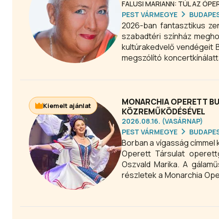
FALUSI MARIANN: TÚL AZ ÓPE
PEST VÁRMEGYE
BUDAPE
2026-ban fantasztikus zen
szabadtéri színház meghos
kultúrakedvelő vendégeit 
megszólító koncertkínálatt
és izgalmas zenei fúziókka
MONARCHIA OPERETT BU
Kiemelt ajánlat
KÖZREMŰKÖDÉSÉVEL
2026.08.16. (VASÁRNAP)
PEST VÁRMEGYE
BUDAPE
Borban a vígasság címmel 
Operett Társulat operett
Oszvald Marika. A gálamű
részletek a Monarchia Oper
Imre, Lehár Ferenc, Huszka