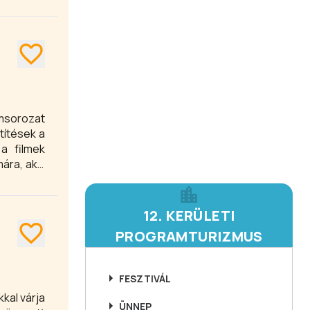
amsorozat
títések a
a filmek
ára, akik
12. KERÜLETI
PROGRAMTURIZMUS
FESZTIVÁL
kal várja
ÜNNEP