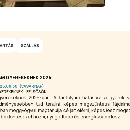
TARTÁS
SZÁLLÁS
M GYEREKEKNEK 2026
26.08.30. (VASÁRNAP)
EREKEKNEK - FELSŐSÖK
 gyerekeknek 2026-ban. A tanfolyam hatására a gyerek v
dményesebben tud tanulni, képes megszüntetni fájdalma
n meggyógyul, megtanulja céljait elérni, képes lesz megs
jobb döntéseket hozni, nyugodtabb és energikusabb lesz.