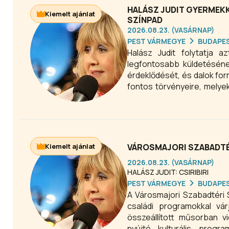
HALÁSZ JUDIT GYERMEK
Kiemelt ajánlat
SZÍNPAD
2026.08.23. (VASÁRNAP)
PEST VÁRMEGYE
BUDAPE
Halász Judit folytatja a
legfontosabb küldetésének
érdeklődését, és dalok for
fontos törvényeire, melye
szerint akarunk élni. 20
Városmajori Szabadtéri Sz
Kiemelt ajánlat
VÁROSMAJORI SZABADTÉ
2026.08.23. (VASÁRNAP)
HALÁSZ JUDIT: CSIRIBIRI
PEST VÁRMEGYE
BUDAPE
A Városmajori Szabadtéri
családi programokkal vár
összeállított műsorban 
nyújtó kulturális progr