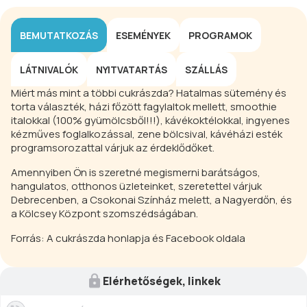
BEMUTATKOZÁS
ESEMÉNYEK
PROGRAMOK
LÁTNIVALÓK
NYITVATARTÁS
SZÁLLÁS
Miért más mint a többi cukrászda? Hatalmas sütemény és
torta választék, házi főzött fagylaltok mellett, smoothie
italokkal (100% gyümölcsből!!!), kávékoktélokkal, ingyenes
kézműves foglalkozással, zene bölcsival, kávéházi esték
programsorozattal várjuk az érdeklődőket.
Amennyiben Ön is szeretné megismerni barátságos,
hangulatos, otthonos üzleteinket, szeretettel várjuk
Debrecenben, a Csokonai Színház melett, a Nagyerdőn, és
a Kölcsey Központ szomszédságában.
Forrás: A cukrászda honlapja és Facebook oldala
Elérhetőségek, linkek