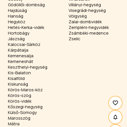
Gödöllői-dombság
Villányi-hegység
Hajdúság
Visegrádi-hegység
Hanság
Völgység
Hegyköz
Zalai-dombvidék
Hetés-Kerka-vidék
Zempléni-hegyvidék
Hortobágy
Zsámbéki-medence
Jászság
Zselic
Kalocsai-Sárköz
Kárpátalja
Kemenesalja
Kemeneshát
Keszthelyi-hegység
Kis-Balaton
Kisalföld
Kiskunság
Körös-Maros-köz
Körös-szög
Körös-vidék
Kőszegi-hegység
Külső-Somogy
Marosszög
Mátra