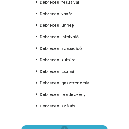
Debreceni
fesztivál
Debreceni
vásár
Debreceni
ünnep
Debreceni
látnivaló
Debreceni
szabadidő
Debreceni
kultúra
Debreceni
család
Debreceni
gasztronómia
Debreceni
rendezvény
Debreceni
szállás