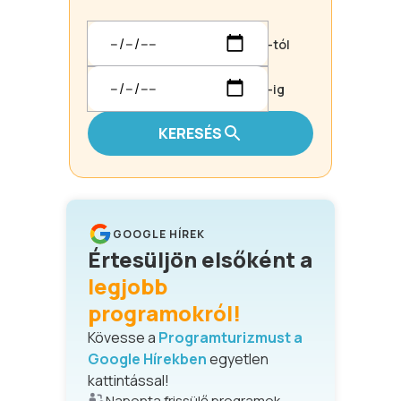
-tól
-ig
KERESÉS
GOOGLE HÍREK
Értesüljön elsőként a
legjobb
programokról!
Kövesse a
Programturizmust a
Google Hírekben
egyetlen
kattintással!
Naponta frissülő programok