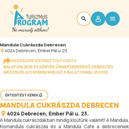
Mandula Cukrászda Debrecen
4024
Debrecen
, Ember Pál u. 23.
ORSZÁGOS VÍZIPISZTOLY CSATA
BALATONI BOR ÉS KENYÉR ÜNNEP
ZENEERDŐ DEBRECEN
MÉZESVÖLGYI NYÁR
BORBUSZ A BALATONNÁL
JEGYEK
ÉRTESÍTÉST KÉREK
MANDULA CUKRÁSZDA DEBRECEN
4024
Debrecen
, Ember Pál u. 23.
A Mandula cukrászdákban mindig kisütünk valamit! A Mandula,
Kismandula cukrászda és a Mandula Cafe a debreceniek