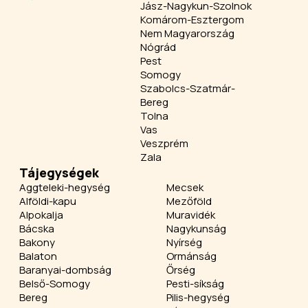
Jász-Nagykun-Szolnok
Komárom-Esztergom
Nem Magyarország
Nógrád
Pest
Somogy
Szabolcs-Szatmár-
Bereg
Tolna
Vas
Veszprém
Zala
Tájegységek
Aggteleki-hegység
Mecsek
Alföldi-kapu
Mezőföld
Alpokalja
Muravidék
Bácska
Nagykunság
Bakony
Nyírség
Balaton
Ormánság
Baranyai-dombság
Őrség
Belső-Somogy
Pesti-síkság
Bereg
Pilis-hegység