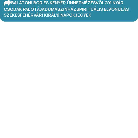
BALATONI BOR ÉS KENYÉR ÜNNEP
MÉZESVÖLGYI NYÁR
CSODÁK PALOTÁJA
DUMASZÍNHÁZ
SPIRITUÁLIS ELVONULÁS
SZÉKESFEHÉRVÁRI KIRÁLYI NAPOK
JEGYEK