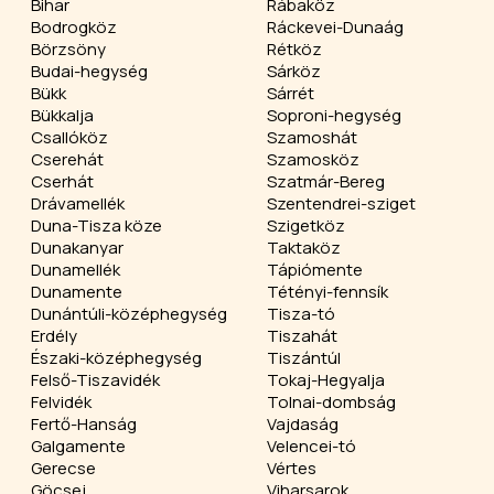
Bihar
Rábaköz
Bodrogköz
Ráckevei-Dunaág
Börzsöny
Rétköz
Budai-hegység
Sárköz
Bükk
Sárrét
Bükkalja
Soproni-hegység
Csallóköz
Szamoshát
Cserehát
Szamosköz
Cserhát
Szatmár-Bereg
Drávamellék
Szentendrei-sziget
Duna-Tisza köze
Szigetköz
Dunakanyar
Taktaköz
Dunamellék
Tápiómente
Dunamente
Tétényi-fennsík
Dunántúli-középhegység
Tisza-tó
Erdély
Tiszahát
Északi-középhegység
Tiszántúl
Felső-Tiszavidék
Tokaj-Hegyalja
Felvidék
Tolnai-dombság
Fertő-Hanság
Vajdaság
Galgamente
Velencei-tó
Gerecse
Vértes
Göcsej
Viharsarok