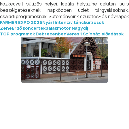
közkedvelt sütizős helyei. Ideális helyszíne délutáni sulis
beszélgetéseknek, napközbeni üzleti tárgyalásoknak,
családi programoknak. Süteményeink születés- és névnapok
FARMER EXPO 2026
Nyári intenzív tánckurzusok
elengedhetetlen tartozékai.
ZeneErdő koncertek
Salakmotor Nagydíj
TOP programok Debrecenben
Veres 1 Színház előadások