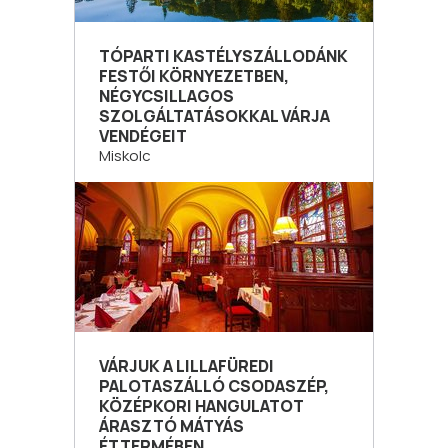
TÓPARTI KASTÉLYSZÁLLODÁNK
FESTŐI KÖRNYEZETBEN,
NÉGYCSILLAGOS
SZOLGÁLTATÁSOKKAL VÁRJA
VENDÉGEIT
Miskolc
VÁRJUK A LILLAFÜREDI
PALOTASZÁLLÓ CSODASZÉP,
KÖZÉPKORI HANGULATOT
ÁRASZTÓ MÁTYÁS
ÉTTERMÉBEN