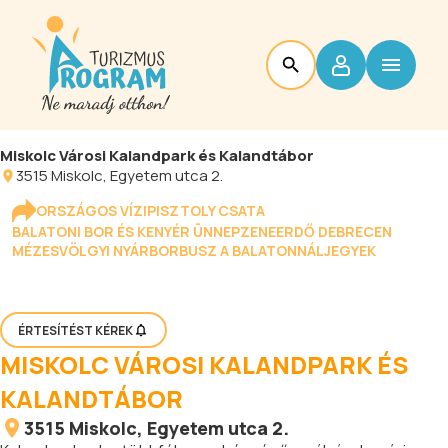
Miskolc Városi Kalandpark és Kalandtábor
3515
Miskolc
, Egyetem utca 2.
ORSZÁGOS VÍZIPISZTOLY CSATA
BALATONI BOR ÉS KENYÉR ÜNNEP
ZENEERDŐ DEBRECEN
MÉZESVÖLGYI NYÁR
BORBUSZ A BALATONNÁL
JEGYEK
ÉRTESÍTÉST KÉREK
MISKOLC VÁROSI KALANDPARK ÉS
KALANDTÁBOR
3515
Miskolc
, Egyetem utca 2.