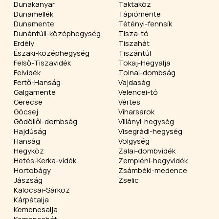
Dunakanyar
Taktaköz
Dunamellék
Tápiómente
Dunamente
Tétényi-fennsík
Dunántúli-középhegység
Tisza-tó
Erdély
Tiszahát
Északi-középhegység
Tiszántúl
Felső-Tiszavidék
Tokaj-Hegyalja
Felvidék
Tolnai-dombság
Fertő-Hanság
Vajdaság
Galgamente
Velencei-tó
Gerecse
Vértes
Göcsej
Viharsarok
Gödöllői-dombság
Villányi-hegység
Hajdúság
Visegrádi-hegység
Hanság
Völgység
Hegyköz
Zalai-dombvidék
Hetés-Kerka-vidék
Zempléni-hegyvidék
Hortobágy
Zsámbéki-medence
Jászság
Zselic
Kalocsai-Sárköz
Kárpátalja
Kemenesalja