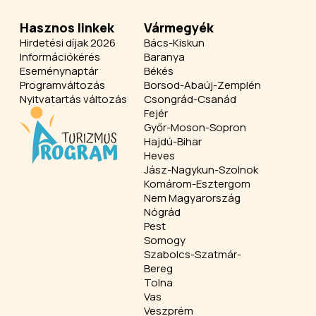
Hasznos linkek
Vármegyék
Hirdetési díjak 2026
Bács-Kiskun
Információkérés
Baranya
Eseménynaptár
Békés
Programváltozás
Borsod-Abaúj-Zemplén
Nyitvatartás változás
Csongrád-Csanád
Fejér
Győr-Moson-Sopron
Hajdú-Bihar
Heves
Jász-Nagykun-Szolnok
Komárom-Esztergom
Nem Magyarország
Nógrád
Pest
Somogy
Szabolcs-Szatmár-
Bereg
Tolna
Vas
Veszprém