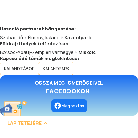
Hasonló
partnerek
böngészése:
Szabadidő
Élmény, kaland
Kalandpark
Földrajzi helyek felfedezése:
Borsod-Abaúj-Zemplén vármegye
Miskolc
Kapcsolódó témák megtekintése:
KALANDTÁBOR
KALANDPARK
OSSZA MEG ISMERŐSEIVEL
FACEBOOKON!
Megosztás
LAP TETEJÉRE