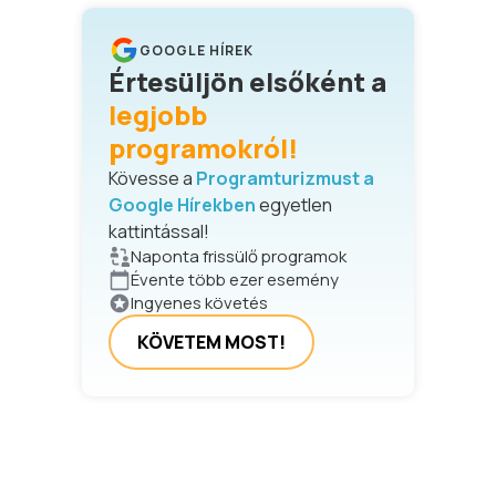
GOOGLE HÍREK
Értesüljön elsőként a
legjobb
programokról!
Kövesse a
Programturizmust a
Google Hírekben
egyetlen
kattintással!
Naponta frissülő programok
Évente több ezer esemény
Ingyenes követés
KÖVETEM MOST!