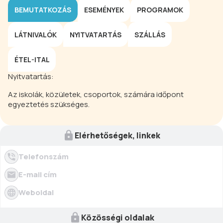
BEMUTATKOZÁS
ESEMÉNYEK
PROGRAMOK
LÁTNIVALÓK
NYITVATARTÁS
SZÁLLÁS
ÉTEL-ITAL
Nyitvatartás:
Az iskolák, közületek, csoportok, számára időpont
egyeztetés szükséges.
Elérhetőségek, linkek
Telefonszám
E-mail cím
Weboldal
Közösségi oldalak