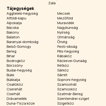
Zala
Tájegységek
Aggteleki-hegység
Mecsek
Alföldi-kapu
Mezőföld
Alpokalja
Muravidék
Bácska
Nagykunság
Bakony
Nyírség
Balaton
Ormánság
Baranyai-dombság
Őrség
Belső-Somogy
Pesti-síkság
Bereg
Pilis-hegység
Bihar
Rábaköz
Bodrogköz
Ráckevei-Dunaág
Börzsöny
Rétköz
Budai-hegység
Sárköz
Bükk
Sárrét
Bükkalja
Soproni-hegység
Csallóköz
Szamoshát
Cserehát
Szamosköz
Cserhát
Szatmár-Bereg
Drávamellék
Szentendrei-sziget
Duna-Tisza köze
Szigetköz