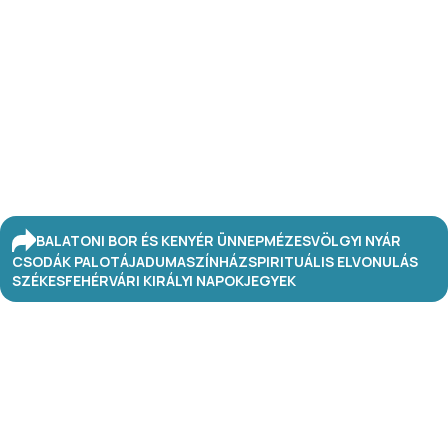
BALATONI BOR ÉS KENYÉR ÜNNEP
MÉZESVÖLGYI NYÁR
CSODÁK PALOTÁJA
DUMASZÍNHÁZ
SPIRITUÁLIS ELVONULÁS
SZÉKESFEHÉRVÁRI KIRÁLYI NAPOK
JEGYEK