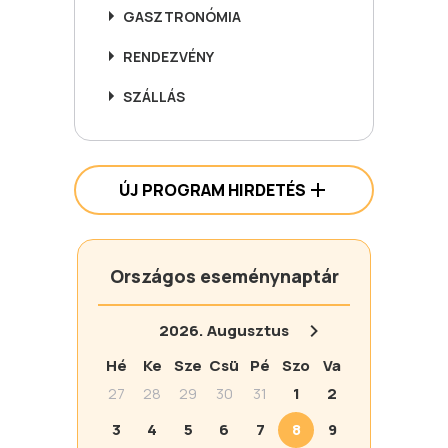
GASZTRONÓMIA
RENDEZVÉNY
SZÁLLÁS
ÚJ PROGRAM HIRDETÉS
Országos eseménynaptár
2026.
Augusztus
Hé
Ke
Sze
Csü
Pé
Szo
Va
27
28
29
30
31
1
2
3
4
5
6
7
8
9