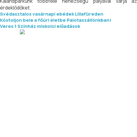
Kalandparkunk többféle nehézségű pályával várja az
érdeklődőket.
Svédasztalos vasárnapi ebédek Lillafüreden
Kóstoljon bele a főúri életbe Palotaszállónkban!
Veres 1 Színház miskolci előadások