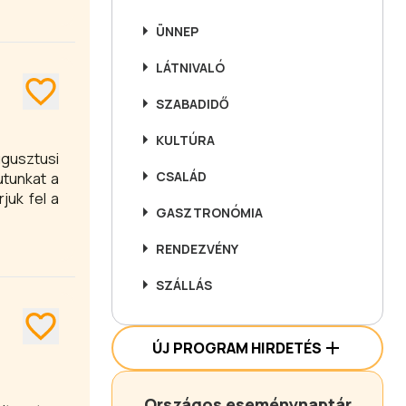
ÜNNEP
LÁTNIVALÓ
SZABADIDŐ
KULTÚRA
gusztusi
CSALÁD
utunkat a
juk fel a
GASZTRONÓMIA
RENDEZVÉNY
SZÁLLÁS
ÚJ PROGRAM HIRDETÉS
Országos eseménynaptár