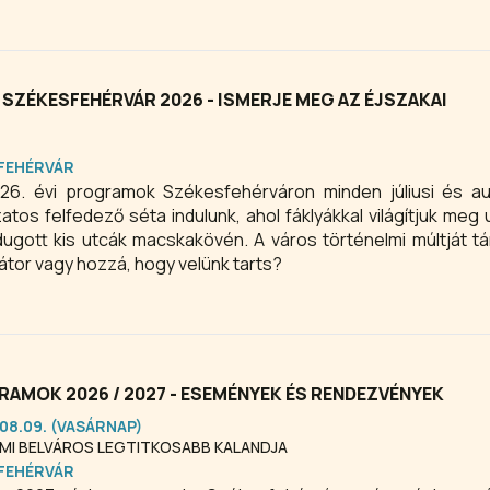
 SZÉKESFEHÉRVÁR 2026 - ISMERJE MEG AZ ÉJSZAKAI
FEHÉRVÁR
26. évi programok Székesfehérváron minden júliusi és au
atos felfedező séta indulunk, ahol fáklyákkal világítjuk meg 
ugott kis utcák macskakövén. A város történelmi múltját tár
bátor vagy hozzá, hogy velünk tarts?
AMOK 2026 / 2027 - ESEMÉNYEK ÉS RENDEZVÉNYEK
.08.09. (VASÁRNAP)
LMI BELVÁROS LEGTITKOSABB KALANDJA
FEHÉRVÁR