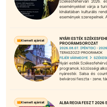
Székesfehérvári 2026. é
eseményekkel várja a tur
kínálatában kulturális re
események szerepelnek. A t
cél városnézéshez, kikapc
NYÁRI ESTÉK SZÉKESFEH
Kiemelt ajánlat
PROGRAMSOROZAT
2026.08.07. (PÉNTEK) - 202
TERASZOZZ! PROGRAMOK
FEJÉR VÁRMEGYE
SZÉKES
Nyári esték Székesfehérvá
programok, közösségi alko
nyárestéi. Salsa és coun
belvárosi fieszta - zene, 
királyi óriásbábok pezsdíti
Kiemelt ajánlat
ALBA REGIA FESZT 2026