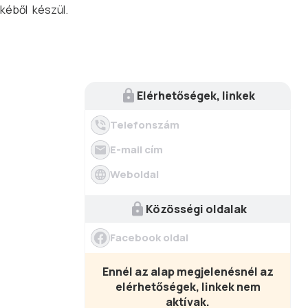
kéből készül.
Elérhetőségek, linkek
Telefonszám
E-mail cím
Weboldal
Közösségi oldalak
Facebook oldal
Ennél az alap megjelenésnél az
elérhetőségek, linkek nem
aktívak.