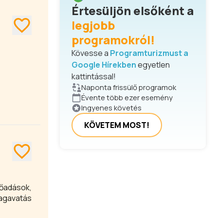
Értesüljön elsőként a
legjobb
programokról!
Kövesse a
Programturizmust a
Google Hírekben
egyetlen
kattintással!
Naponta frissülő programok
Évente több ezer esemény
Ingyenes követés
KÖVETEM MOST!
lőadások,
vagavatás