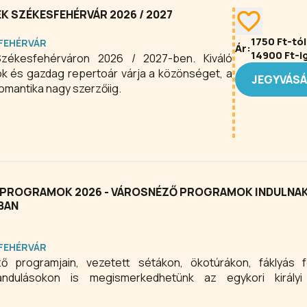
 SZÉKESFEHÉRVÁR 2026 / 2027
1750
Ft-tól
FEHÉRVÁR
Ár:
14900
Ft-i
Székesfehérváron 2026 / 2027-ben. Kiváló
ok és gazdag repertoár várja a közönséget, a
JEGYVÁS
omantika nagy szerzőiig.
I PROGRAMOK 2026 - VÁROSNÉZŐ PROGRAMOK INDULNA
BAN
FEHÉRVÁR
ő programjain, vezetett sétákon, ökotúrákon, fáklyás f
rándulásokon is megismerkedhetünk az egykori királyi