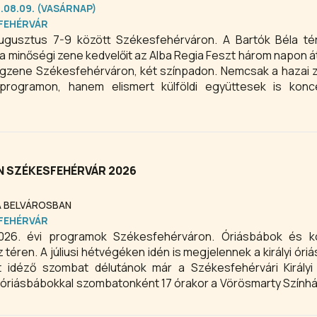
6.08.09. (VASÁRNAP)
FEHÉRVÁR
ugusztus 7-9 között Székesfehérváron. A Bartók Béla té
a minőségi zene kedvelőit az Alba Regia Feszt három napon á
ilágzene Székesfehérváron, két színpadon. Nemcsak a hazai
programon, hanem elismert külföldi együttesek is konc
N SZÉKESFEHÉRVÁR 2026
 A BELVÁROSBAN
FEHÉRVÁR
2026. évi programok Székesfehérváron. Óriásbábok és k
a királyi óriásbábok a
 idéző szombat délutánok már a Székesfehérvári Királyi
az óriásbábokkal szombatonként 17 órakor a Vörösmarty Színház
erttel folytatódik a program.