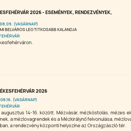
SFEHÉRVÁR 2026 - ESEMÉNYEK, RENDEZVÉNYEK,
.08.09. (VASÁRNAP)
LMI BELVÁROS LEGTITKOSABB KALANDJA
FEHÉRVÁR
ékesfehérváron.
ZÉKESFEHÉRVÁR 2026
.08.16. (VASÁRNAP)
FEHÉRVÁR
 augusztus 14-16. között. Mézvásár, mézkóstolás, mézes e
eknek, a mézlovagrendek és a Mézkirálynő felvonulása, mézlo
ban, a rendezvény központi helyszíne az Országzászló tér.