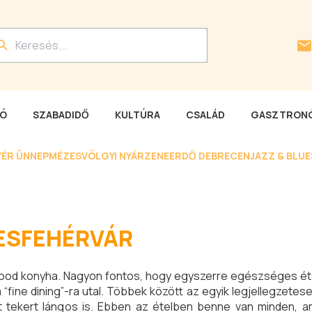
LÓ
SZABADIDŐ
KULTÚRA
CSALÁD
GASZTRONÓ
YÉR ÜNNEP
MÉZESVÖLGYI NYÁR
ZENEERDŐ DEBRECEN
JAZZ & BLU
KESFEHÉRVÁR
eet food konyha. Nagyon fontos, hogy egyszerre egészséges é
a “fine dining”-ra utal. Többek között az egyik legjellegzet
lt tekert lángos is. Ebben az ételben benne van minden, a