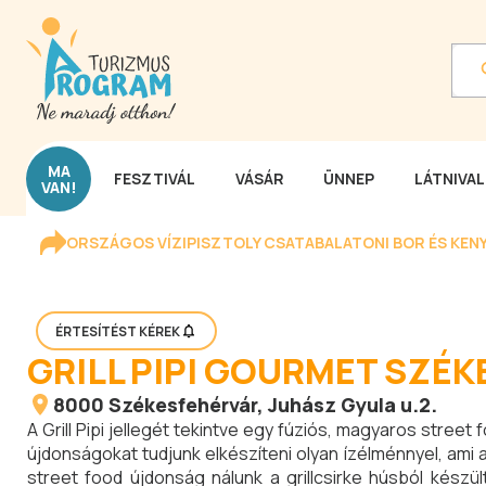
MA
FESZTIVÁL
VÁSÁR
ÜNNEP
LÁTNIVA
VAN!
ORSZÁGOS VÍZIPISZTOLY CSATA
BALATONI BOR ÉS KEN
ÉRTESÍTÉST KÉREK
GRILL PIPI GOURMET SZÉ
8000
Székesfehérvár
, Juhász Gyula u.2.
A Grill Pipi jellegét tekintve egy fúziós, magyaros str
újdonságokat tudjunk elkészíteni olyan ízélménnyel, ami 
street food újdonság nálunk a grillcsirke húsból készü