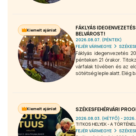
FÁKLYÁS IDEGENVEZETÉS
Kiemelt ajánlat
BELVÁROST!
2026.08.07. (PÉNTEK)
FEJÉR VÁRMEGYE
SZÉKES
Fáklyás idegenvezetés 20
pénteken 21 órakor. Titokz
várfalak tövében és az eld
sötétség leple alatt. Elég 
Kiemelt ajánlat
SZÉKESFEHÉRVÁRI PROGR
2026.08.03. (HÉTFŐ) - 2026
TITKOS HELYEK - A TÖRTÉNE
FEJÉR VÁRMEGYE
SZÉKES