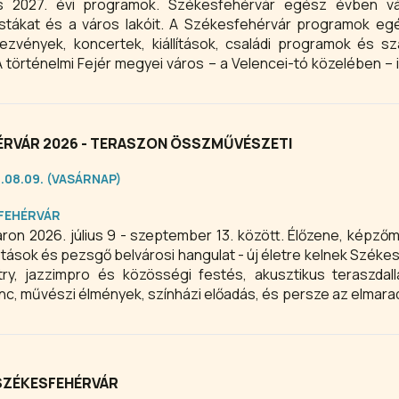
s 2027. évi programok. Székesfehérvár egész évben vá
istákat és a város lakóit. A Székesfehérvár programok e
ndezvények, koncertek, kiállítások, családi programok és s
örténelmi Fejér megyei város – a Velencei-tó közelében – id
solódáshoz és szórakozáshoz is.
ÉRVÁR 2026 - TERASZON ÖSSZMŰVÉSZETI
6.08.09. (VASÁRNAP)
FEHÉRVÁR
ron 2026. július 9 - szeptember 13. között. Élőzene, képző
tások és pezsgő belvárosi hangulat - új életre kelnek Széke
try, jazzimpro és közösségi festés, akusztikus teraszda
tánc, művészi élmények, színházi előadás, és persze az elmara
k fel a nyárestéket Fehérváron.
 SZÉKESFEHÉRVÁR