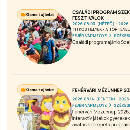
CSALÁDI PROGRAM SZÉKE
Kiemelt ajánlat
FESZTIVÁLOK
2026.08.03. (HÉTFŐ) - 2026
TITKOS HELYEK - A TÖRTÉNE
FEJÉR VÁRMEGYE
SZÉKES
Családi programajánló Sz
Kiemelt ajánlat
FEHÉRVÁRI MÉZÜNNEP S
2026.08.14. (PÉNTEK) - 2026
FEJÉR VÁRMEGYE
SZÉKES
Fehérvári Mézünnep 2026.
interaktív játékok gyerek
avatás szerepel a program