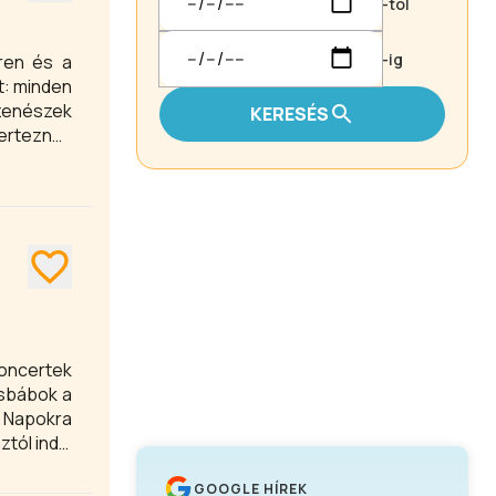
-tól
-ig
ren és a
t: minden
 zenészek
KERESÉS
erteznek
oncertek
 Napokra
tól indul
GOOGLE HÍREK