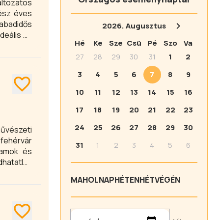
ltozatos
gész éves
zabadidős
2026.
Augusztus
eális úti
Hé
Ke
Sze
Csü
Pé
Szo
Va
27
28
29
30
31
1
2
3
4
5
6
7
8
9
10
11
12
13
14
15
16
17
18
19
20
21
22
23
24
25
26
27
28
29
30
művészeti
sfehérvár
31
1
2
3
4
5
6
llamok és
dhatatlan
MA
HOLNAP
HÉTEN
HÉTVÉGÉN