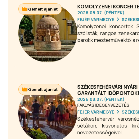
KOMOLYZENEI KONCERTEK
Kiemelt ajánlat
2026.08.07. (PÉNTEK)
FEJÉR VÁRMEGYE
SZÉKES
Komolyzenei koncertek 
szólisták, rangos zenekar
barokk mesterművektől a r
SZÉKESFEHÉRVÁRI NYÁR
Kiemelt ajánlat
GARANTÁLT IDŐPONTOK
2026.08.07. (PÉNTEK)
FÁKLYÁS IDEGENVEZETÉS
FEJÉR VÁRMEGYE
SZÉKES
Székesfehérvár városnéz
sétákon, kisvonatos ki
nevezetességeivel.