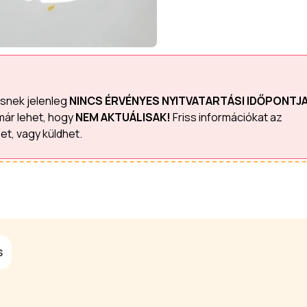
ésnek jelenleg
NINCS ÉRVÉNYES NYITVATARTÁSI IDŐPONTJ
már lehet, hogy
NEM AKTUÁLISAK!
Friss információkat az
et, vagy küldhet.
S