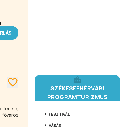
g
ÁRLÁS
K
SZÉKESFEHÉRVÁRI
PROGRAMTURIZMUS
elfedező
FESZTIVÁL
 főváros
VÁSÁR