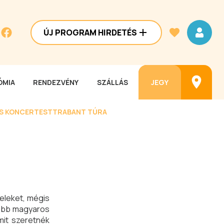
ÚJ PROGRAM HIRDETÉS
MIA
RENDEZVÉNY
SZÁLLÁS
JEGY
ES KONCERTEST
TRABANT TÚRA
teleket, mégis
esebb magyaros
mit szeretnék