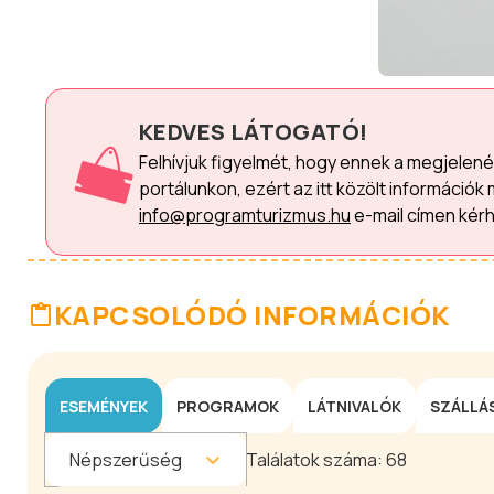
KEDVES LÁTOGATÓ!
Felhívjuk figyelmét, hogy ennek a megjelen
portálunkon, ezért az itt közölt információk 
info@programturizmus.hu
e-mail címen kérh
KAPCSOLÓDÓ INFORMÁCIÓK
ESEMÉNYEK
PROGRAMOK
LÁTNIVALÓK
SZÁLLÁ
Népszerűség
Találatok száma:
68