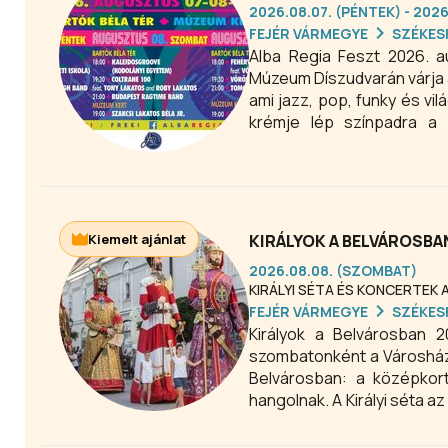
2026.08.07. (PÉNTEK) - 202
FEJÉR VÁRMEGYE
SZÉKES
Alba Regia Feszt 2026. a
Múzeum Díszudvarán várja 
ami jazz, pop, funky és v
krémje lép színpadra a 
Székesfehérváron.
Kiemelt ajánlat
KIRÁLYOK A BELVÁROSBA
2026.08.08. (SZOMBAT)
KIRÁLYI SÉTA ÉS KONCERTEK
FEJÉR VÁRMEGYE
SZÉKES
Királyok a Belvárosban 
szombatonként a Városház téren. A júliusi hétvégéken idén is megjelennek 
Belvárosban: a középkort
hangolnak. A Királyi séta 
a Városház térre, ahol konc