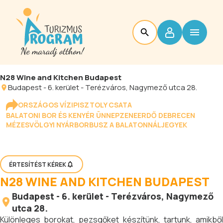
N28 Wine and Kitchen Budapest
Budapest
-
6. kerület - Terézváros
, Nagymező utca 28.
ORSZÁGOS VÍZIPISZTOLY CSATA
BALATONI BOR ÉS KENYÉR ÜNNEP
ZENEERDŐ DEBRECEN
MÉZESVÖLGYI NYÁR
BORBUSZ A BALATONNÁL
JEGYEK
ÉRTESÍTÉST KÉREK
N28 WINE AND KITCHEN BUDAPEST
Budapest
-
6. kerület - Terézváros
, Nagymező
utca 28.
Különleges borokat, pezsgőket készítünk, tartunk, amikből