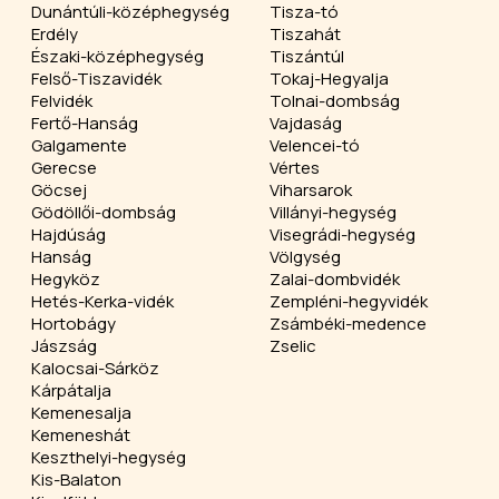
Dunántúli-középhegység
Tisza-tó
Erdély
Tiszahát
Északi-középhegység
Tiszántúl
Felső-Tiszavidék
Tokaj-Hegyalja
Felvidék
Tolnai-dombság
Fertő-Hanság
Vajdaság
Galgamente
Velencei-tó
Gerecse
Vértes
Göcsej
Viharsarok
Gödöllői-dombság
Villányi-hegység
Hajdúság
Visegrádi-hegység
Hanság
Völgység
Hegyköz
Zalai-dombvidék
Hetés-Kerka-vidék
Zempléni-hegyvidék
Hortobágy
Zsámbéki-medence
Jászság
Zselic
Kalocsai-Sárköz
Kárpátalja
Kemenesalja
Kemeneshát
Keszthelyi-hegység
Kis-Balaton