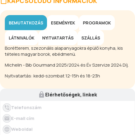
KAPCSOLÓDÓ INFORMÁCIÓK
BEMUTATKOZÁS
ESEMÉNYEK
PROGRAMOK
LÁTNIVALÓK
NYITVATARTÁS
SZÁLLÁS
Borétterem, szezonális alapanyagokra épülő konyha, kis
tételes magyar borok, ebédmenü.
Michelin - Bib Gourmand 2025/2024 és Év Szervize 2024 Díj.
Nyitvatartás: kedd-szombat 12-15h és 18-23h
Elérhetőségek, linkek
Telefonszám
E-mail cím
Weboldal