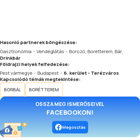
Hasonló
partnerek
böngészése:
Gasztronómia
Vendéglátás
Borozó
,
Borétterem
,
Bár
,
Drinkbár
Földrajzi helyek felfedezése:
Pest vármegye
Budapest
6. kerület - Terézváros
Kapcsolódó témák megtekintése:
BORBÁL
BORÉTTEREM
OSSZA MEG ISMERŐSEIVEL
FACEBOOKON!
Megosztás