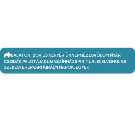
BALATONI BOR ÉS KENYÉR ÜNNEP
MÉZESVÖLGYI NYÁR
CSODÁK PALOTÁJA
DUMASZÍNHÁZ
SPIRITUÁLIS ELVONULÁS
SZÉKESFEHÉRVÁRI KIRÁLYI NAPOK
JEGYEK