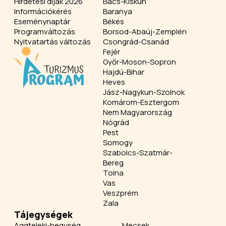
Hirdetési díjak 2026
Bács-Kiskun
Információkérés
Baranya
Eseménynaptár
Békés
Programváltozás
Borsod-Abaúj-Zemplén
Nyitvatartás változás
Csongrád-Csanád
Fejér
Győr-Moson-Sopron
Hajdú-Bihar
Heves
Jász-Nagykun-Szolnok
Komárom-Esztergom
Nem Magyarország
Nógrád
Pest
Somogy
Szabolcs-Szatmár-
Bereg
Tolna
Vas
Veszprém
Zala
Tájegységek
Aggteleki-hegység
Mecsek