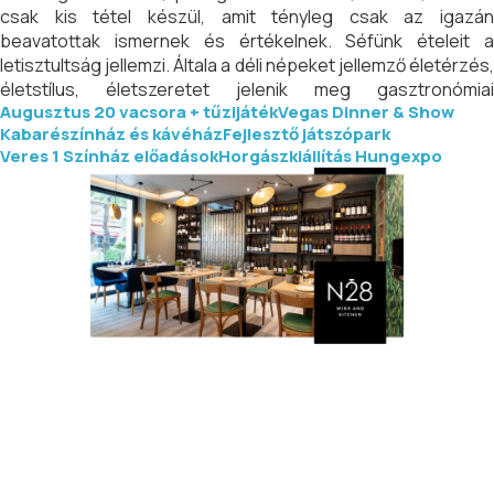
csak kis tétel készül, amit tényleg csak az igazán
beavatottak ismernek és értékelnek. Séfünk ételeit a
letisztultság jellemzi. Általa a déli népeket jellemző életérzés,
életstílus, életszeretet jelenik meg gasztronómiai
Augusztus 20 vacsora + tűzijáték
Vegas Dinner & Show
kínálatunkban. Déltől ebéd menüvel, este illetve egész nap à
Kabarészínház és kávéház
Fejlesztő játszópark
la carte ételkínálattal várunk.
Veres 1 Színház előadások
Horgászkiállítás Hungexpo