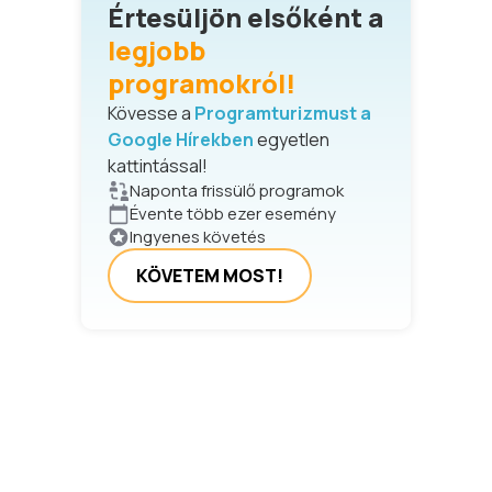
Értesüljön elsőként a
legjobb
programokról!
Kövesse a
Programturizmust a
Google Hírekben
egyetlen
kattintással!
Naponta frissülő programok
Évente több ezer esemény
Ingyenes követés
KÖVETEM MOST!