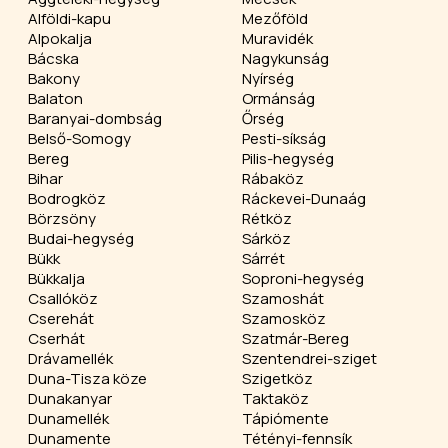
Alföldi-kapu
Mezőföld
Alpokalja
Muravidék
Bácska
Nagykunság
Bakony
Nyírség
Balaton
Ormánság
Baranyai-dombság
Őrség
Belső-Somogy
Pesti-síkság
Bereg
Pilis-hegység
Bihar
Rábaköz
Bodrogköz
Ráckevei-Dunaág
Börzsöny
Rétköz
Budai-hegység
Sárköz
Bükk
Sárrét
Bükkalja
Soproni-hegység
Csallóköz
Szamoshát
Cserehát
Szamosköz
Cserhát
Szatmár-Bereg
Drávamellék
Szentendrei-sziget
Duna-Tisza köze
Szigetköz
Dunakanyar
Taktaköz
Dunamellék
Tápiómente
Dunamente
Tétényi-fennsík