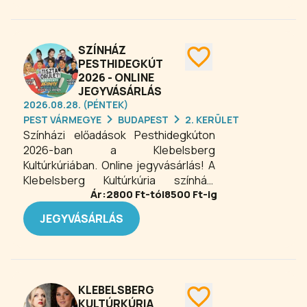
foglalkozásokkal és egész napos
játszóházakkal is várja az
érdeklődőket.
SZÍNHÁZ
PESTHIDEGKÚT
2026 - ONLINE
JEGYVÁSÁRLÁS
2026.08.28. (PÉNTEK)
PEST VÁRMEGYE
BUDAPEST
2. KERÜLET
Színházi előadások Pesthidegkúton
2026-ban a Klebelsberg
Kultúrkúriában. Online jegyvásárlás! A
Klebelsberg Kultúrkúria színházi
Ár:
2800
Ft-tól
8500
Ft-ig
előadásai igényes kikapcsolódást
kínálnak minden érdeklődőnek. A
JEGYVÁSÁRLÁS
patinás környezetben klasszikus és
kortárs darabok, humoros és
elgondolkodtató produkciók váltják
egymást, neves színészek
előadásában. A helyszín különleges
KLEBELSBERG
hangulata még közelebb hozza a
KULTÚRKÚRIA