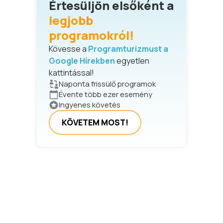
Értesüljön elsőként a
legjobb
programokról!
Kövesse a
Programturizmust a
Google Hírekben
egyetlen
kattintással!
Naponta frissülő programok
Évente több ezer esemény
Ingyenes követés
KÖVETEM MOST!