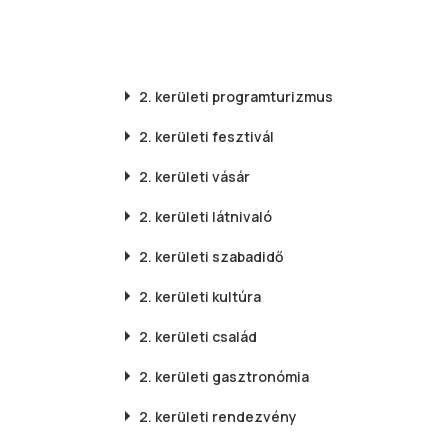
2. kerületi
programturizmus
2. kerületi
fesztivál
2. kerületi
vásár
2. kerületi
látnivaló
2. kerületi
szabadidő
2. kerületi
kultúra
2. kerületi
család
2. kerületi
gasztronómia
2. kerületi
rendezvény