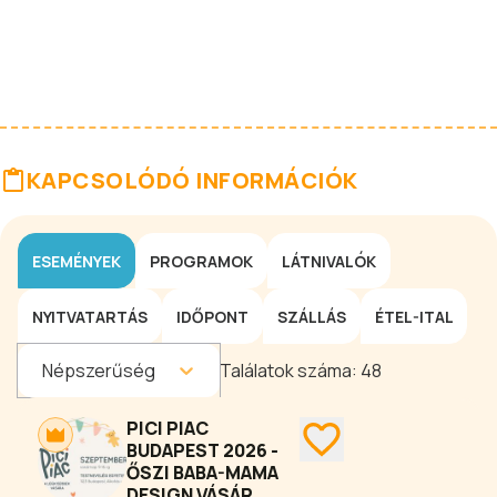
KAPCSOLÓDÓ INFORMÁCIÓK
ESEMÉNYEK
PROGRAMOK
LÁTNIVALÓK
NYITVATARTÁS
IDŐPONT
SZÁLLÁS
ÉTEL-ITAL
Népszerűség
Találatok száma:
48
PICI PIAC
BUDAPEST 2026 -
ŐSZI BABA-MAMA
DESIGN VÁSÁR