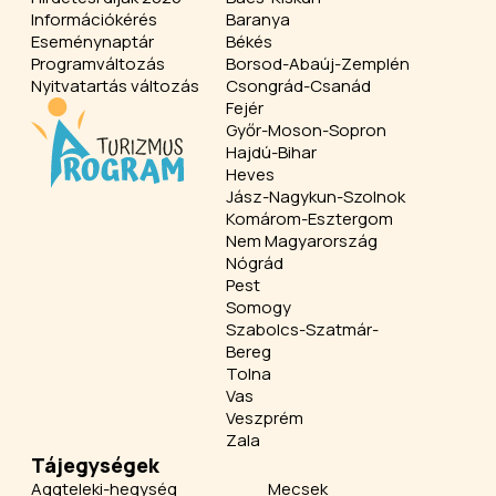
Információkérés
Baranya
Eseménynaptár
Békés
Programváltozás
Borsod-Abaúj-Zemplén
Nyitvatartás változás
Csongrád-Csanád
Fejér
Győr-Moson-Sopron
Hajdú-Bihar
Heves
Jász-Nagykun-Szolnok
Komárom-Esztergom
Nem Magyarország
Nógrád
Pest
Somogy
Szabolcs-Szatmár-
Bereg
Tolna
Vas
Veszprém
Zala
Tájegységek
Aggteleki-hegység
Mecsek