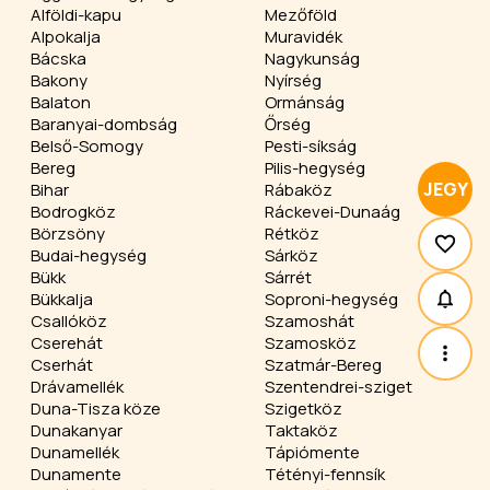
Alföldi-kapu
Mezőföld
Alpokalja
Muravidék
Bácska
Nagykunság
Bakony
Nyírség
Balaton
Ormánság
Baranyai-dombság
Őrség
Belső-Somogy
Pesti-síkság
Bereg
Pilis-hegység
JEGY
Bihar
Rábaköz
Bodrogköz
Ráckevei-Dunaág
Börzsöny
Rétköz
Budai-hegység
Sárköz
Bükk
Sárrét
Bükkalja
Soproni-hegység
Csallóköz
Szamoshát
Cserehát
Szamosköz
Cserhát
Szatmár-Bereg
Drávamellék
Szentendrei-sziget
Duna-Tisza köze
Szigetköz
Dunakanyar
Taktaköz
Dunamellék
Tápiómente
Dunamente
Tétényi-fennsík