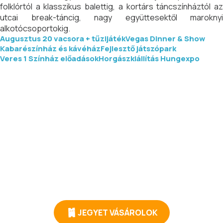
folklórtól a klasszikus balettig, a kortárs táncszínháztól az
utcai break-táncig, nagy együttesektől maroknyi
alkotócsoportokig.
Augusztus 20 vacsora + tűzijáték
Vegas Dinner & Show
Kabarészínház és kávéház
Fejlesztő játszópark
Veres 1 Színház előadások
Horgászkiállítás Hungexpo
JEGYET VÁSÁROLOK