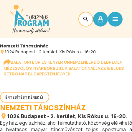
Nemzeti Táncszínház
1024
Budapest
-
2. kerület
, Kis Rókus u. 16-20.
BALATONI BOR ÉS KENYÉR ÜNNEP
ZENEERDŐ DEBRECEN
MÉZESVÖLGYI NYÁR
BORBUSZ A BALATONNÁL
JAZZ & BLUES
RETRO NAP BUDAPESTEN
JEGYEK
ÉRTESÍTÉST KÉREK
NEMZETI TÁNCSZÍNHÁZ
1024
Budapest
-
2. kerület
, Kis Rókus u. 16-20.
Egy ház, egy színház, ahol felmutatható, közönség elé vihető
a hivatásos magyar táncművészet teljes spektruma a