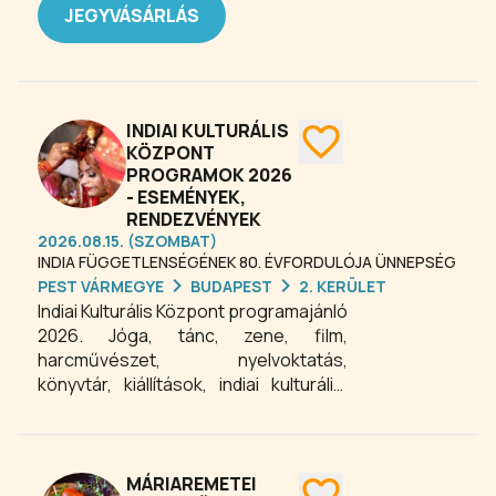
JEGYVÁSÁRLÁS
INDIAI KULTURÁLIS
KÖZPONT
PROGRAMOK 2026
- ESEMÉNYEK,
RENDEZVÉNYEK
2026.08.15. (SZOMBAT)
INDIA FÜGGETLENSÉGÉNEK 80. ÉVFORDULÓJA ÜNNEPSÉG
PEST VÁRMEGYE
BUDAPEST
2. KERÜLET
Indiai Kulturális Központ programajánló
2026. Jóga, tánc, zene, film,
harcművészet, nyelvoktatás,
könyvtár, kiállítások, indiai kulturális,
ismeretterjesztő programok várják a
látogatókat az Indiai Kulturális
Központban. Az Indiai Kulturális
Központ nem titkolt szándéka, hogy
MÁRIAREMETEI