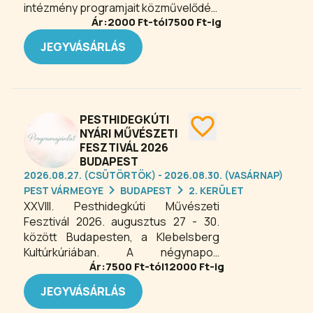
intézmény programjait közművelődési
Ár:
2000
Ft-tól
7500
Ft-ig
szakemberek, rendezvényszervezők,
pedagógusok és művészek alakítják,
JEGYVÁSÁRLÁS
a háttértevékenységek kiemelkedő
színvonalú megvalósítása mellett.
Programjainkat a kor művészi
elvárásainak szellemében
szervezzük, a kerületi igények
PESTHIDEGKÚTI
figyelembe vételével.
NYÁRI MŰVÉSZETI
FESZTIVÁL 2026
BUDAPEST
2026.08.27. (CSÜTÖRTÖK) - 2026.08.30. (VASÁRNAP)
PEST VÁRMEGYE
BUDAPEST
2. KERÜLET
XXVIII. Pesthidegkúti Művészeti
Fesztivál 2026. augusztus 27 - 30.
között Budapesten, a Klebelsberg
Kultúrkúriában. A négynapos
Ár:
7500
Ft-tól
12000
Ft-ig
nyárbúcsúztató rendezvény színházi
előadásokkal, koncertekkel,
JEGYVÁSÁRLÁS
kertmozival, kézműves