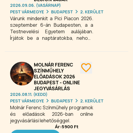
2026.09.06. (VASÁRNAP)
PEST VÁRMEGYE
BUDAPEST
2. KERÜLET
Várunk mindenkit a Pici Piacon 2026.
szeptember 6-án Budapesten, a a
Testnevelési Egyetem aulájában.
Írjátok be a naptáratokba, nehogy
lemaradjatok a város legcukibb baba-
mama-gyerek dizájn vásáráról, ahol a
hamisítatlan Pici Piac hangulat és a
kreatív alkotók egyedi termékei
MOLNÁR FERENC
várnak benneteket. Találkozzunk
SZÍNMŰHELY
ELŐADÁSOK 2026
Budapesten a Pici Piacon, és élvezzük
BUDAPEST - ONLINE
együtt a város legcukibb dizájn
JEGYVÁSÁRLÁS
vásárának inspiráló, vidám
2026.08.11. (KEDD)
atmoszféráját!
PEST VÁRMEGYE
BUDAPEST
2. KERÜLET
Molnár Ferenc Színműhely programok
és előadások 2026-ban online
jegyvásárlási lehetőséggel.
Ár:
5900
Ft