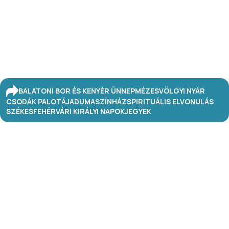
BALATONI BOR ÉS KENYÉR ÜNNEP
MÉZESVÖLGYI NYÁR
CSODÁK PALOTÁJA
DUMASZÍNHÁZ
SPIRITUÁLIS ELVONULÁS
SZÉKESFEHÉRVÁRI KIRÁLYI NAPOK
JEGYEK