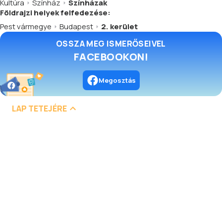
Kultúra
Színház
Színházak
Földrajzi helyek felfedezése:
Pest vármegye
Budapest
2. kerület
OSSZA MEG ISMERŐSEIVEL
FACEBOOKON!
Megosztás
LAP TETEJÉRE