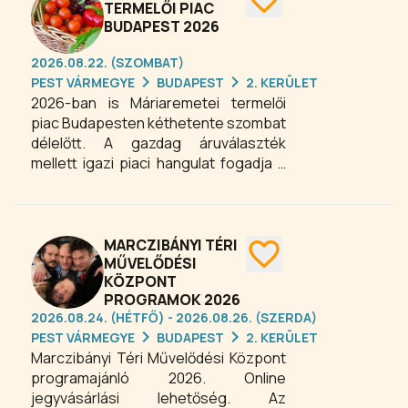
erősítse az India és Magyarország
TERMELŐI PIAC
BUDAPEST 2026
közötti kulturális kapcsolatot,
rendezvényeivel, előadásaival,
2026.08.22. (SZOMBAT)
művészeti programjaival.
PEST VÁRMEGYE
BUDAPEST
2. KERÜLET
2026-ban is Máriaremetei termelői
piac Budapesten kéthetente szombat
délelőtt. A gazdag áruválaszték
mellett igazi piaci hangulat fogadja a
látogatókat a Máriaremete
Kegytemplom melletti cserkészház
kertjében.
MARCZIBÁNYI TÉRI
MŰVELŐDÉSI
KÖZPONT
PROGRAMOK 2026
2026.08.24. (HÉTFŐ) - 2026.08.26. (SZERDA)
PEST VÁRMEGYE
BUDAPEST
2. KERÜLET
Marczibányi Téri Művelődési Központ
programajánló 2026. Online
jegyvásárlási lehetőség. Az