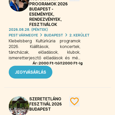
színház élményét, felejthetetlen
PROGRAMOK 2026
estét ígérve a közönségnek.
BUDAPEST -
ESEMÉNYEK,
RENDEZVÉNYEK,
FESZTIVÁLOK
2026.08.28. (PÉNTEK)
PEST VÁRMEGYE
BUDAPEST
2. KERÜLET
Klebelsberg Kultúrkúria programok
2026. Kiállítások, koncertek,
táncházak, előadások, klubok,
ismeretterjesztő előadások és még
Ár:
2000
Ft-tól
12000
Ft-ig
számos program a Klebelsberg
Kultúrkúriában. A múlt és jelen közötti
JEGYVÁSÁRLÁS
harmonikus kapcsolat nemcsak az
épületre, hanem a Kultúrkúria felvállalt
művészeti koncepciójára is
vonatkozik. Klasszikus dráma és
modern zenés színház (modern
SZERETETLÁNG
opera); néptánc és kortárs
FESZTIVÁL 2026
táncművészet; komolyzene és nívós
BUDAPEST
könnyűzene; kortárs egyéni és