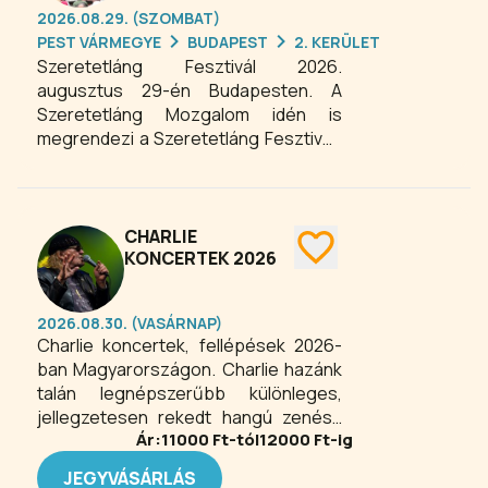
2026.08.29. (SZOMBAT)
csoportos képző-és iparművészeti
PEST VÁRMEGYE
BUDAPEST
2. KERÜLET
kiállítások és fotóművészek tárlatai. E
Szeretetláng Fesztivál 2026.
kategóriák látszólag különböző
augusztus 29-én Budapesten. A
művészeti ágakhoz tartoznak,
Szeretetláng Mozgalom idén is
valójában azonban egy tőből
megrendezi a Szeretetláng Fesztivált
fakadnak, így programkínálatunkban
a budapest-máriaremetei
mindezek ötvözetére törekszünk.
kegytemplom parkjában.
CHARLIE
KONCERTEK 2026
2026.08.30. (VASÁRNAP)
Charlie koncertek, fellépések 2026-
ban Magyarországon. Charlie hazánk
talán legnépszerűbb különleges,
jellegzetesen rekedt hangú zenész
Ár:
11000
Ft-tól
12000
Ft-ig
énekese. Nézz, nézz az ég felé,
Száguldás, Porsche-szerelem és New
JEGYVÁSÁRLÁS